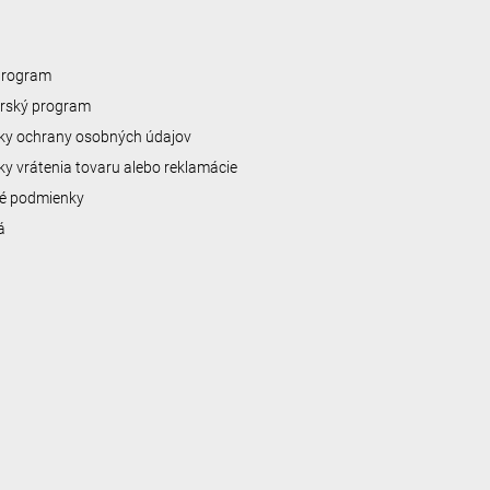
 program
erský program
y ochrany osobných údajov
y vrátenia tovaru alebo reklamácie
é podmienky
á