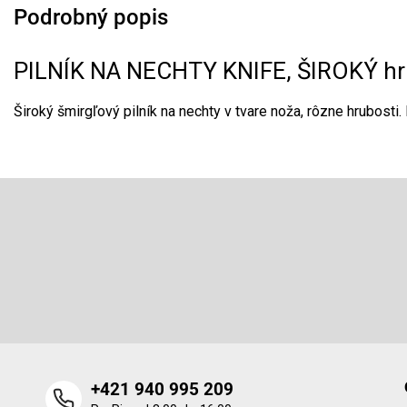
Podrobný popis
PILNÍK NA NECHTY KNIFE, ŠIROKÝ hr
Široký šmirgľový pilník na nechty v tvare noža, rôzne hrubosti
Z
á
p
Odoberať newsletter
ä
t
Vložte svoj e-mail a my Vám budeme zasielať informácie o 
i
produktoch na našom e-shope.
e
+421 940 995 209