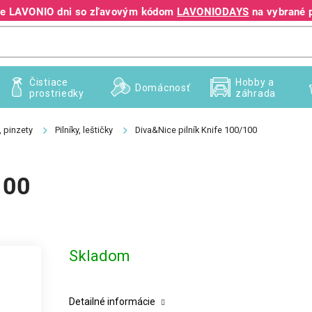
jte LAVONIO dni so zľavovým kódom
LAVONIODAYS
na vybrané 
+421 940 995 209
Čistiace
Hobby a
Domácnosť
prostriedky
záhrada
, pinzety
Pilníky, leštičky
Diva&Nice pilník Knife 100/100
100
Skladom
Detailné informácie