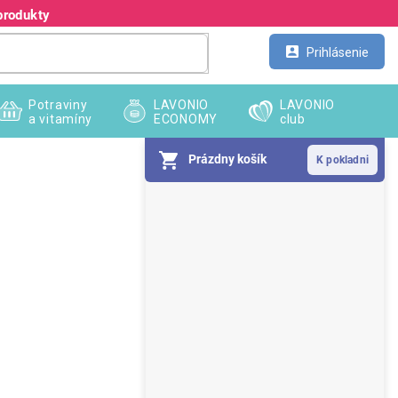
produkty
Kontakt
Veľkoobchod
Prihlásenie
Potraviny
LAVONIO
LAVONIO
a vitamíny
ECONOMY
club
Prázdny košík
B
o
č
n
ý
p
a
n
e
l