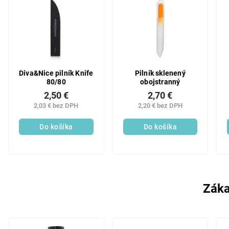
Diva&Nice pilník Knife
Pilník sklenený
80/80
obojstranný
2,50 €
2,70 €
2,03 € bez DPH
2,20 € bez DPH
Do košíka
Do košíka
Záka