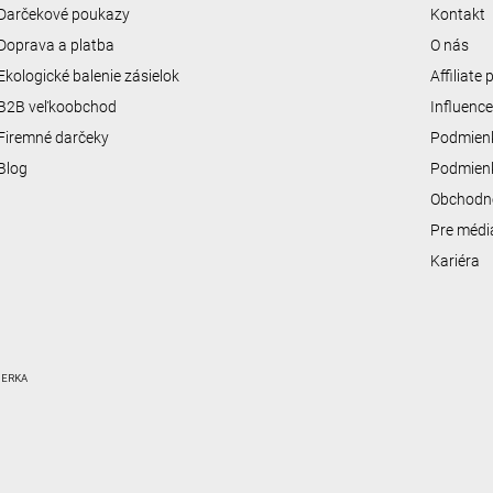
Darčekové poukazy
Kontakt
Doprava a platba
O nás
Ekologické balenie zásielok
Affiliate
B2B veľkoobchod
Influenc
Firemné darčeky
Podmienk
Blog
Podmienk
Obchodn
Pre médi
Kariéra