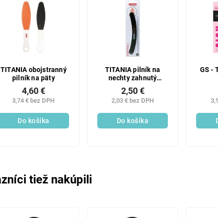
TITANIA obojstranný
TITANIA pilník na
GS - 
pilník na päty
nechty zahnutý
17,5cm
4,60 €
2,50 €
3,74 € bez DPH
2,03 € bez DPH
3,
Do košíka
Do košíka
zníci tiež nakúpili