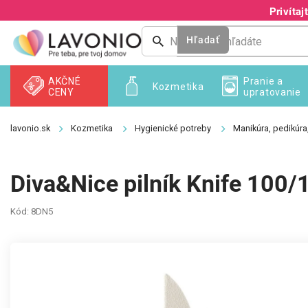
Prejsť
Privíta
na
obsah
Hľadať
AKČNÉ
Pranie a
Kozmetika
CENY
upratovanie
Kozmetika
Hygienické potreby
Manikúra, pedikúra
Diva&Nice pilník Knife 100/
Kód:
8DN5