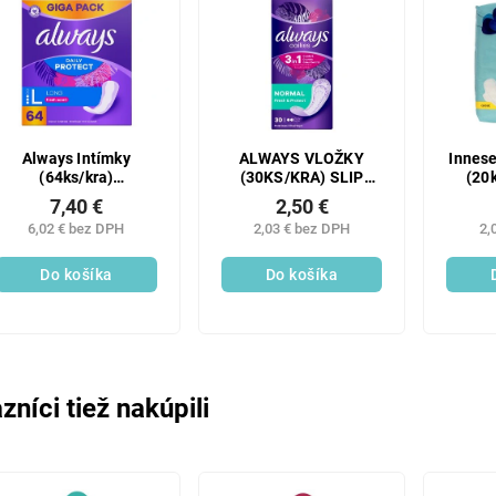
Always Intímky
ALWAYS VLOŽKY
Innese
(64ks/kra)
(30KS/KRA) SLIP
(20
LongFreshScent
NORMAL
7,40 €
2,50 €
6,02 € bez DPH
2,03 € bez DPH
2,
Do košíka
Do košíka
zníci tiež nakúpili