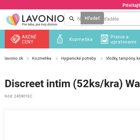
Prejsť
Privíta
na
obsah
Hľadať
AKČNÉ
Pranie a
Kozmetika
CENY
upratovanie
Kozmetika
Hygienické potreby
Vložky, tampóny, ka
Discreet intim (52ks/kra) Wat
Kód:
245901SC