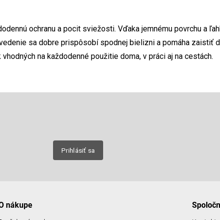
ždodennú ochranu a pocit sviežosti. Vďaka jemnému povrchu a ľah
edenie sa dobre prispôsobí spodnej bielizni a pomáha zaistiť d
 vhodných na každodenné použitie doma, v práci aj na cestách.
Email
nových
Prihlásiť sa
O nákupe
Spoloč