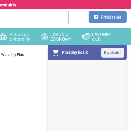
produkty
Kontakt
Veľkoobchod
Prihlásenie
Potraviny
LAVONIO
LAVONIO
a vitamíny
ECONOMY
club
Prázdny košík
 Waterlilly Plus
B
o
č
n
ý
p
a
n
e
l