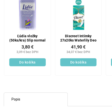
Ľúdia vložky
Discreet Intímky
(50ks/kra) Slip normal
27x20ks Waterlily Deo
3,80 €
41,90 €
3,09 € bez DPH
34,07 € bez DPH
Do košíka
Do košíka
Popis