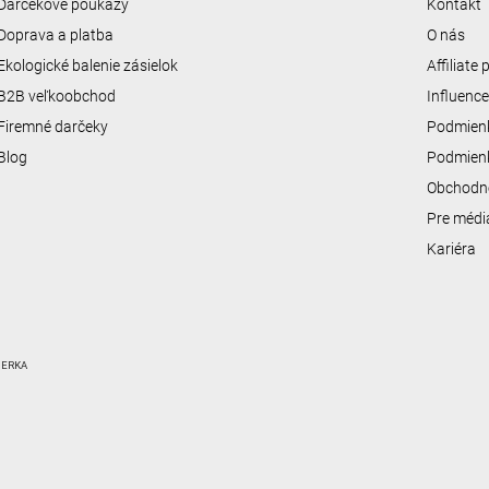
Darčekové poukazy
Kontakt
Doprava a platba
O nás
Ekologické balenie zásielok
Affiliate
B2B veľkoobchod
Influenc
Firemné darčeky
Podmienk
Blog
Podmienk
Obchodn
Pre médi
Kariéra