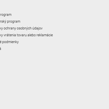
 program
erský program
y ochrany osobných údajov
y vrátenia tovaru alebo reklamácie
é podmienky
á