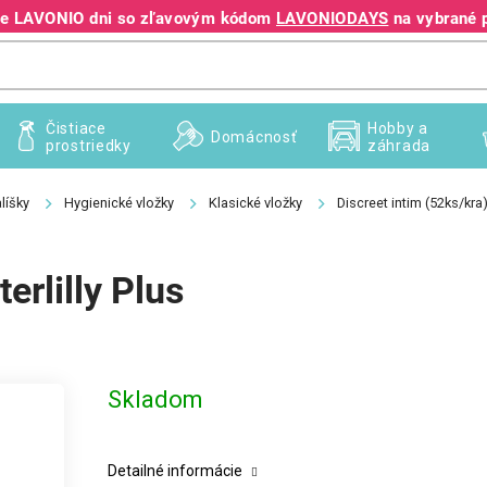
jte LAVONIO dni so zľavovým kódom
LAVONIODAYS
na vybrané 
+421 940 995 209
Čistiace
Hobby a
Domácnosť
prostriedky
záhrada
líšky
Hygienické vložky
Klasické vložky
Discreet intim (52ks/kra)
erlilly Plus
Skladom
Detailné informácie