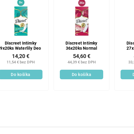
Discreet Intímky
Discreet Intímky
Dis
9x20ks Waterlily Deo
36x20ks Normal
27x
14,20 €
54,60 €
11,54 € bez DPH
44,39 € bez DPH
33,
Do košíka
Do košíka