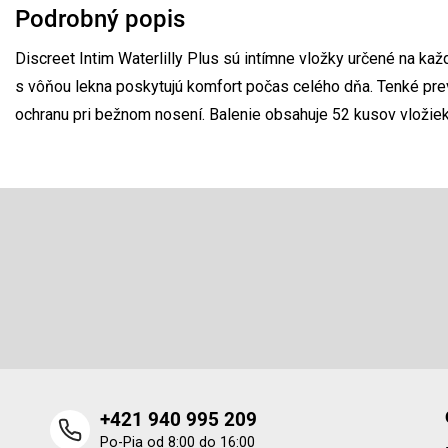
Podrobný popis
Discreet Intim Waterlilly Plus sú intímne vložky určené na ka
s vôňou lekna poskytujú komfort počas celého dňa. Tenké prev
ochranu pri bežnom nosení. Balenie obsahuje 52 kusov vložiek
Z
á
p
Odoberať newsletter
ä
t
Vložte svoj e-mail a my Vám budeme zasielať informácie o 
i
produktoch na našom e-shope.
e
+421 940 995 209
Po-Pia od 8:00 do 16:00