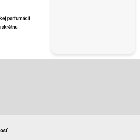
kej parfumácii
iskrétnu
nosť