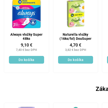
Always vložky Super
Naturella vložky
48ks
(16ks/fol) DouSuper
9,10 €
4,70 €
7,40 € bez DPH
3,82 € bez DPH
Do košíka
Do košíka
Záka