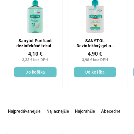
Sanytol Purifiant
SANYTOL
dezinfekčné tekuté
Dezinfekčný gél na
mydlo 250 ml
ruky 250ml
4,10 €
4,90 €
3,33 € bez DPH
3,98 € bez DPH
Do košíka
Do košíka
R
a
Najpredávanejšie
Najlacnejšie
Najdrahšie
Abecedne
d
e
n
V