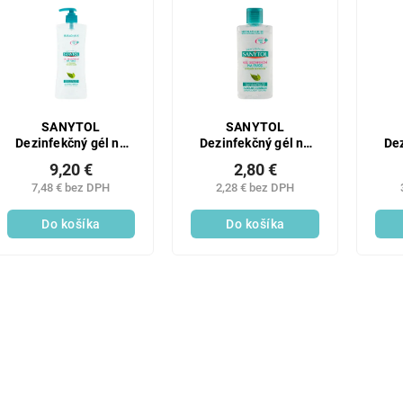
SANYTOL
SANYTOL
Dezinfekčný gél na
Dezinfekčný gél na
Dez
ruky 500ml
ruky 75ml
9,20 €
2,80 €
7,48 € bez DPH
2,28 € bez DPH
Do košíka
Do košíka