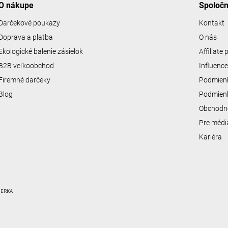
y
O nákupe
Spoloč
v
ý
Darčekové poukazy
Kontakt
p
Doprava a platba
O nás
i
s
Ekologické balenie zásielok
Affiliate
u
B2B veľkoobchod
Influenc
Firemné darčeky
Podmienk
Blog
Podmienk
Obchodn
Pre médi
Kariéra