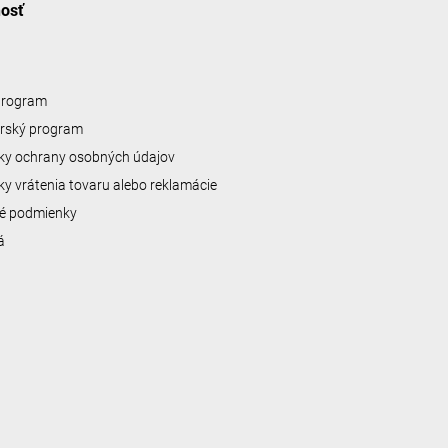
nosť
 program
erský program
y ochrany osobných údajov
y vrátenia tovaru alebo reklamácie
é podmienky
á