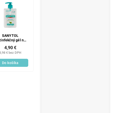
SANYTOL
infekčný gél na
ruky 250ml
4,90 €
3,98 € bez DPH
Do košíka