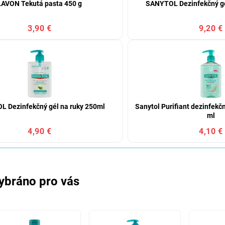
LAVON Tekutá pasta 450 g
SANYTOL Dezinfekčný gé
3,90 €
9,20 €
 Dezinfekčný gél na ruky 250ml
Sanytol Purifiant dezinfekč
ml
4,90 €
4,10 €
ybráno pro vás