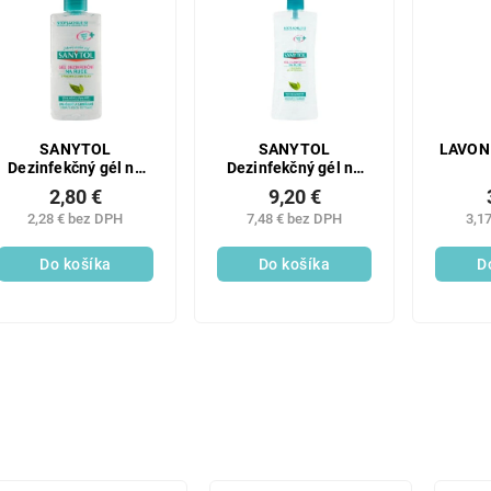
SANYTOL
SANYTOL
LAVON 
Dezinfekčný gél na
Dezinfekčný gél na
ruky 75ml
ruky 500ml
2,80 €
9,20 €
2,28 € bez DPH
7,48 € bez DPH
3,1
Do košíka
Do košíka
D