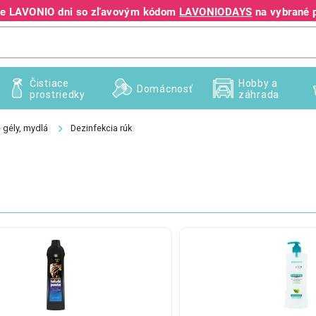
jte LAVONIO dni so zľavovým kódom
LAVONIODAYS
na vybrané 
+421 940 995 209
Čistiace
Hobby a
Domácnosť
prostriedky
záhrada
 gély, mydlá
Dezinfekcia rúk