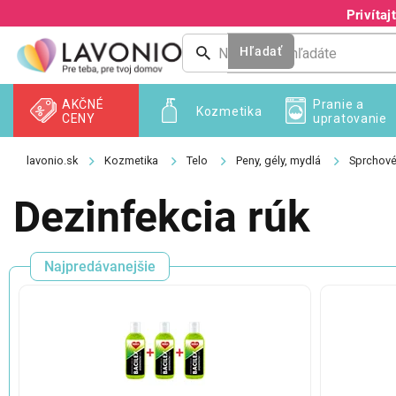
Prejsť
Privíta
na
obsah
Hľadať
AKČNÉ
Pranie a
Kozmetika
CENY
upratovanie
Kozmetika
Telo
Peny, gély, mydlá
Sprchové
Dezinfekcia rúk
Najpredávanejšie