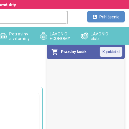
produkty
Kontakt
Veľkoobchod
Prihlásenie
Potraviny
LAVONIO
LAVONIO
a vitamíny
ECONOMY
club
Prázdny košík
B
o
č
n
ý
p
a
n
e
l