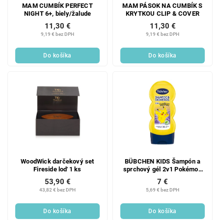
MAM CUMBÍK PERFECT
MAM PÁSOK NA CUMBÍK S
NIGHT 6+, biely/žalude
KRYTKOU CLIP & COVER
11,30 €
11,30 €
9,19 € bez DPH
9,19 € bez DPH
Do košíka
Do košíka
WoodWick darčekový set
BÜBCHEN KIDS Šampón a
Fireside loď 1 ks
sprchový gél 2v1 Pokémon
230 ml
53,90 €
7 €
43,82 € bez DPH
5,69 € bez DPH
Do košíka
Do košíka