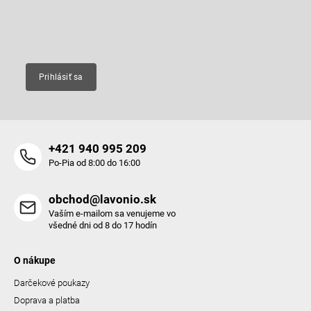
i
e
Email
Prihlásiť sa
+421 940 995 209
Po-Pia od 8:00 do 16:00
obchod@lavonio.sk
Vaším e-mailom sa venujeme vo
všedné dni od 8 do 17 hodín
O nákupe
Darčekové poukazy
Doprava a platba