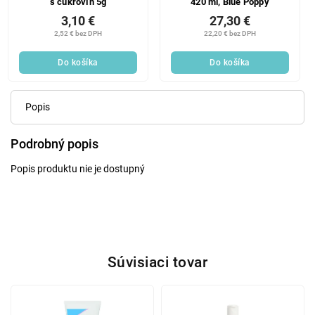
s cukrovín 5g
420 ml, Blue Poppy
3,10 €
27,30 €
2,52 € bez DPH
22,20 € bez DPH
Do košíka
Do košíka
Popis
Podrobný popis
Popis produktu nie je dostupný
Súvisiaci tovar