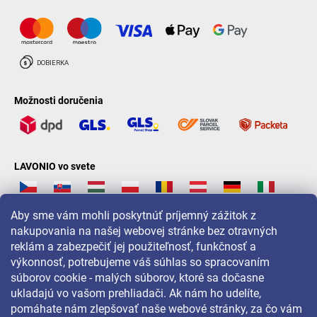
Možnosti doručenia
LAVONIO vo svete
Aby sme vám mohli poskytnúť príjemný zážitok z
nakupovania na našej webovej stránke bez otravných
reklám a zabezpečiť jej použiteľnosť, funkčnosť a
Pre akcie, súťaže a zľavy nás sledujte na:
výkonnosť, potrebujeme váš súhlas so spracovaním
súborov cookie - malých súborov, ktoré sa dočasne
ukladajú vo vašom prehliadači. Ak nám ho udelíte,
pomáhate nám zlepšovať naše webové stránky, za čo vám