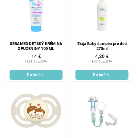
SEBAMED DETSKÝ KRÉM NA
Ziaja Baby šampón pre deti
OPUZENINY 100 ML
270ml
14 €
4,20 €
11,38 € bez DPH
3,41 € bez DPH
Do košíka
Do košíka