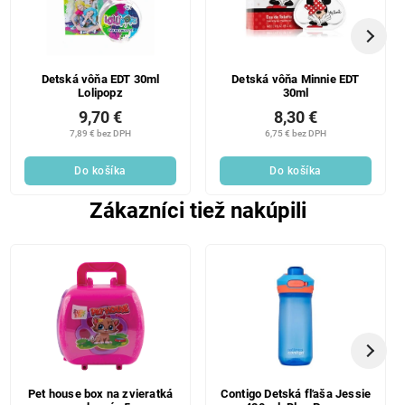
Detská vôňa EDT 30ml
Detská vôňa Minnie EDT
Lolipopz
30ml
9,70 €
8,30 €
7,89 € bez DPH
6,75 € bez DPH
Do košíka
Do košíka
Zákazníci tiež nakúpili
Pet house box na zvieratká
Contigo Detská fľaša Jessie