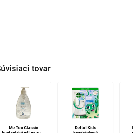
úvisiaci tovar
Me Too Classic
Dettol Kids