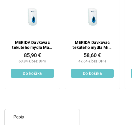
MERIDA Dávkovač
MERIDA Dávkovač
tekutého mydla Maxi
tekutého mydla Mini
(+4x farebný priezor)
(+4x farebný priezor)
85,90 €
58,60 €
800 ml
400 ml
69,84 € bez DPH
47,64 € bez DPH
Do košíka
Do košíka
Popis