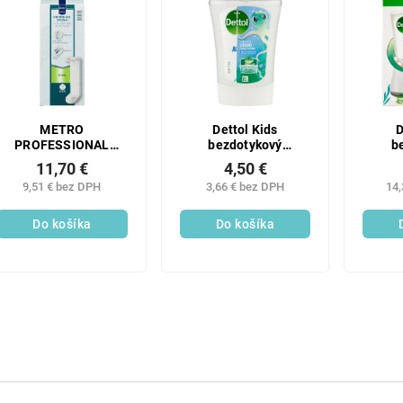
METRO
Dettol Kids
D
PROFESSIONAL
bezdotykový
b
Dávkovací systém
dávkovač 250ml
dáv
11,70 €
4,50 €
(380 ml) 2 ks
Dobrodruh náplň
9,51 € bez DPH
3,66 € bez DPH
14,
Do košíka
Do košíka