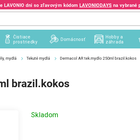
jte LAVONIO dni so zľavovým kódom
LAVONIODAYS
na vybrané 
+421 940 995 209
Čistiace
Hobby a
Domácnosť
prostriedky
záhrada
ly, mydlá
Tekuté mydlá
Dermacol AR tek.mydlo 250ml brazil.kokos
l brazil.kokos
Skladom