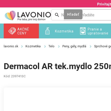
Prejsť
Privíta
na
obsah
Hľadať
AKČNÉ
Pranie a
Kozmetika
CENY
upratovanie
Kozmetika
Telo
Peny, gély, mydlá
Sprchové gé
Dermacol AR tek.mydlo 250m
Kód:
239741SC