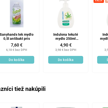
AKCIA
Sanyhands tek mydlo
Indulona tekuté
Ind
0,5l antibakt prís
mydlo 250ml
mydl
Konopné sem.
7,60 €
4,90 €
6,18 € bez DPH
3,98 € bez DPH
3,
Do košíka
Do košíka
zníci tiež nakúpili