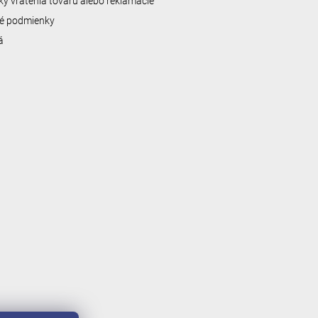
y vrátenia tovaru alebo reklamácie
é podmienky
á