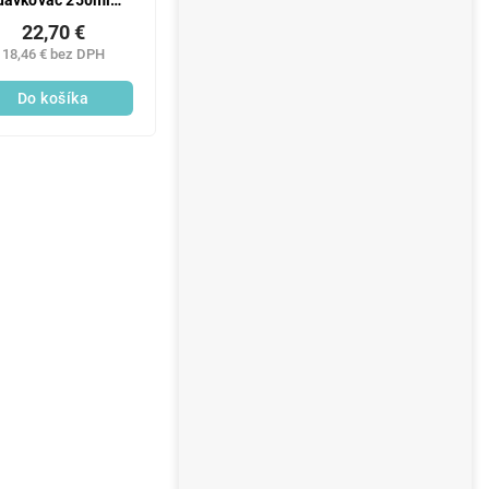
dávkovač 250ml
AloeVera
22,70 €
18,46 € bez DPH
Do košíka