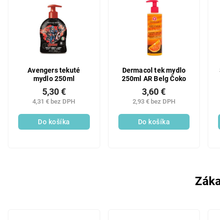
Avengers tekuté
Dermacol tek mydlo
mydlo 250ml
250ml AR Belg Čoko
5,30 €
3,60 €
4,31 € bez DPH
2,93 € bez DPH
Do košíka
Do košíka
Záka