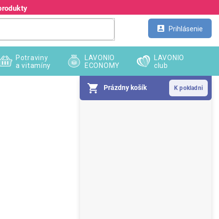
produkty
Kontakt
Veľkoobchod
Prihlásenie
Potraviny
LAVONIO
LAVONIO
a vitamíny
ECONOMY
club
Prázdny košík
B
o
č
n
ý
p
a
n
e
l