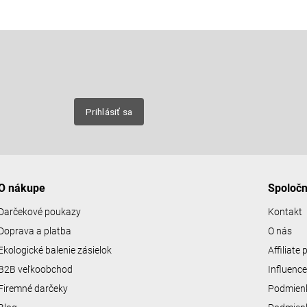
Email
nových
Prihlásiť sa
O nákupe
Spoloč
Darčekové poukazy
Kontakt
Doprava a platba
O nás
Ekologické balenie zásielok
Affiliate
B2B veľkoobchod
Influenc
Firemné darčeky
Podmienk