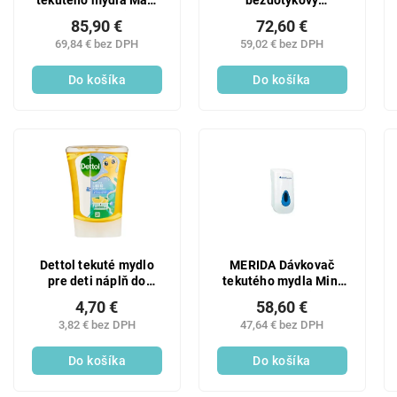
tekutého mydla Maxi
bezdotykový
(+4x farebný priezor)
automatický dávkovač
85,90 €
72,60 €
800 ml
mydla, šampónov a
69,84 € bez DPH
59,02 € bez DPH
umývacích
prostriedkov | infra
Do košíka
senzor + LED
Do košíka
indikácia | objem 340
ml
Dettol tekuté mydlo
MERIDA Dávkovač
pre deti náplň do
tekutého mydla Mini
bezdotykového
(+4x farebný priezor)
4,70 €
58,60 €
dávkovača Bavič 250
400 ml
3,82 € bez DPH
47,64 € bez DPH
ml
Do košíka
Do košíka