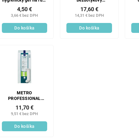
hygienický gél na ruky
bezdotykový
500 ml
dávkovač 250ml
4,50 €
17,60 €
Detský
3,66 € bez DPH
14,31 € bez DPH
Do košíka
Do košíka
METRO
PROFESSIONAL
Dávkovací systém
11,70 €
(380 ml) 2 ks
9,51 € bez DPH
Do košíka