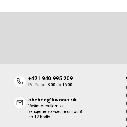
Z
á
p
Odoberať newsletter
ä
t
Vložte svoj e-mail a my Vám budeme zasielať informácie o 
i
produktoch na našom e-shope.
e
+421 940 995 209
Po-Pia od 8:00 do 16:00
obchod@lavonio.sk
Vaším e-mailom sa
venujeme vo všedné dni od 8
do 17 hodín