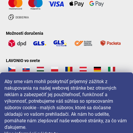
Možnosti doručenia
LAVONIO vo svete
Aby sme vám mohli poskytnúť príjemný zážitok z
nakupovania na našej webovej stránke bez otravných
reklám a zabezpečiť jej použiteľnosť, funkčnosť a
Pre akcie, súťaže a zľavy nás sledujte na:
výkonnosť, potrebujeme váš súhlas so spracovaním
súborov cookie - malých súborov, ktoré sa dočasne
ukladajú vo vašom prehliadači. Ak nám ho udelíte,
pomáhate nám zlepšovať naše webové stránky, za čo vám
ďakujeme.