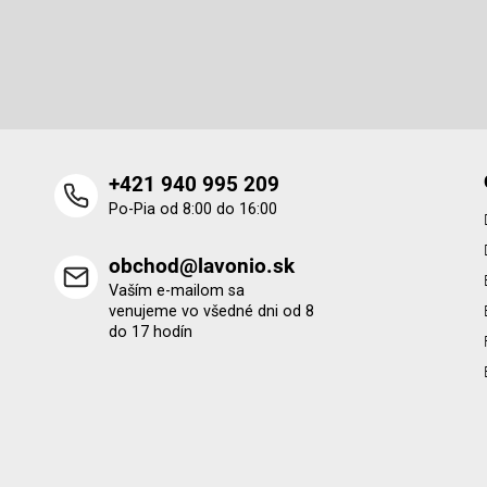
Odoberať newsletter
ä
t
Vložte svoj e-mail a my Vám budeme zasielať informácie o 
i
produktoch na našom e-shope.
e
+421 940 995 209
Po-Pia od 8:00 do 16:00
obchod@lavonio.sk
Vaším e-mailom sa
venujeme vo všedné dni od 8
do 17 hodín