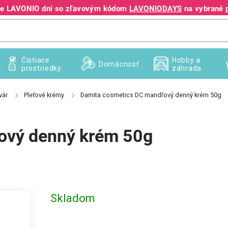
jte LAVONIO dni so zľavovým kódom
LAVONIODAYS
na vybrané 
+421 940 995 209
Čistiace
Hobby a
Domácnosť
prostriedky
záhrada
vár
Pleťové krémy
Damita cosmetics DC mandľový denný krém 50g
ový denný krém 50g
Skladom