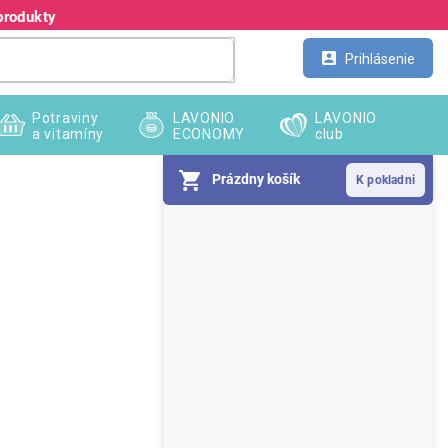
produkty
Kontakt
Veľkoobchod
Prihlásenie
Potraviny
LAVONIO
LAVONIO
a vitamíny
ECONOMY
club
Prázdny košík
B
o
č
n
ý
p
a
n
e
l