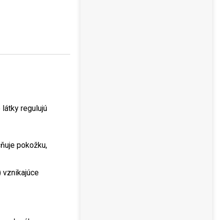
 látky regulujú
čňuje pokožku,
 vznikajúce