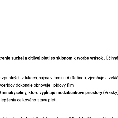
renie suchej a citlivej pleti so sklonom k tvorbe vrások
. Účinné
ozpustných v tukoch, najmä vitamínu A (Retinol), zjemňuje a zvlá
yceridov dokonale obnovuje lipidový film.
Aminokyseliny, ktoré vypĺňajú medzibunkové priestory
(Vrásky)
lepšeniu celkového stavu pleti.