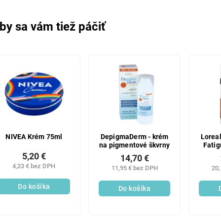
by sa vám tiež páčiť
NIVEA Krém 75ml
DepigmaDerm - krém
Lorea
na pigmentové škvrny
Fatig
5,20 €
14,70 €
4,23 € bez DPH
11,95 € bez DPH
20,
Do košíka
Do košíka