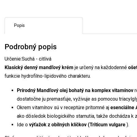
Popis
Podrobný popis
Určenie:
Suchá - citlivá
Klasický denný mandľový krém
je určený na každodenné
ošet
funkcie hydrofilno-lipidového charakteru.
Prírodný Mandľový olej bohatý na komplex vitamínov
r
dostatočne ju premasťuje, vyživuje as pomocou triacylgl
Okrem vitamínov sú v receptúre prítomné aj
esenciálne 
ako dôsledok biologického starnutia, takže dochádza k z
Ide o
výťažok z obilných klíčkov (Triticum vulgare
).