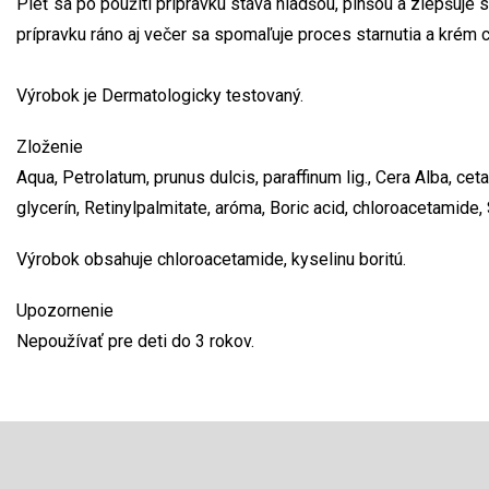
Pleť sa po použití prípravku stáva hladšou, plnšou a zlepšuje 
prípravku ráno aj večer sa spomaľuje proces starnutia a krém c
Výrobok je Dermatologicky testovaný.
Zloženie
Aqua, Petrolatum, prunus dulcis, paraffinum lig., Cera Alba, cet
glycerín, Retinylpalmitate, aróma, Boric acid, chloroacetamide,
Výrobok obsahuje chloroacetamide, kyselinu boritú.
Upozornenie
Nepoužívať pre deti do 3 rokov.
Z
á
p