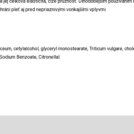
sa jej celková elasticita, čiže pružnosť. Dlhodobejším používaní
hráni pleť aj pred nepriaznivými vonkajšími vplyvmi.
aceum, cetylalcohol, glyceryl monostearate, Triticum vulgare, chol
 Sodium Benzoate, Citronellal.
Email