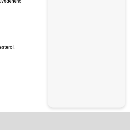
m uvedeného
esterol,