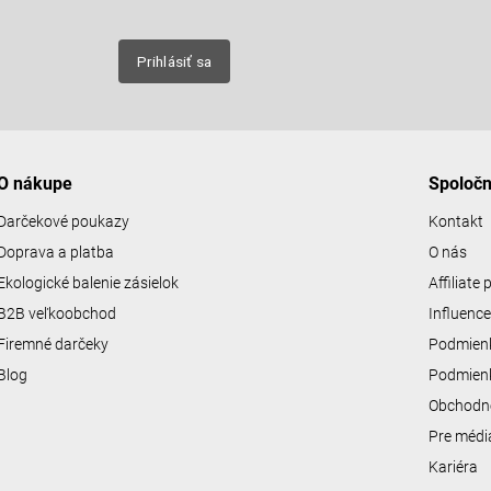
nových
Prihlásiť sa
O nákupe
Spoloč
Darčekové poukazy
Kontakt
Doprava a platba
O nás
Ekologické balenie zásielok
Affiliate
B2B veľkoobchod
Influenc
Firemné darčeky
Podmienk
Blog
Podmienk
Obchodn
Pre médi
Kariéra