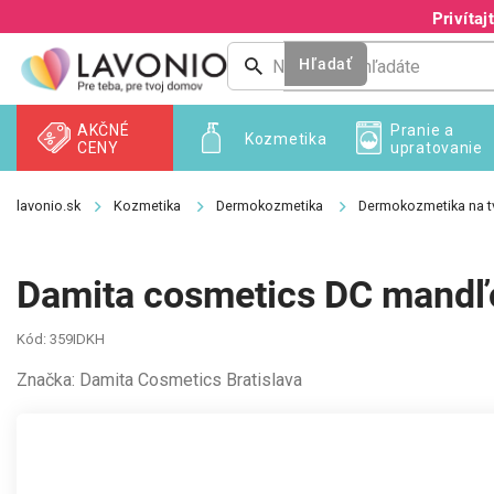
Prejsť
Privíta
na
obsah
Hľadať
AKČNÉ
Pranie a
Kozmetika
CENY
upratovanie
Kozmetika
Dermokozmetika
Dermokozmetika na t
Damita cosmetics DC mandľ
Kód:
359IDKH
Značka:
Damita Cosmetics Bratislava