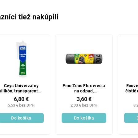
zníci tiež nakúpili
Ceys Univerzálny
Fino Zeus Flex vrecia
Ecove
silikón, transparentný,
na odpad,
čistič
280 ml
zaťahovacie, 35 µ, 55
6,80 €
3,60 €
× 85 cm, 70 l, 8 ks
5,53 € bez DPH
2,93 € bez DPH
8,
Do košíka
Do košíka