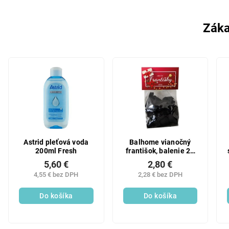
Záka
Astrid pleťová voda
Balhome vianočný
200ml Fresh
františok, balenie 20
ks
5,60 €
2,80 €
4,55 € bez DPH
2,28 € bez DPH
Do košíka
Do košíka