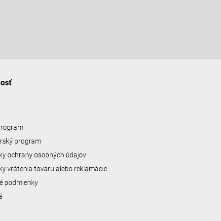
nosť
 program
erský program
y ochrany osobných údajov
y vrátenia tovaru alebo reklamácie
é podmienky
á