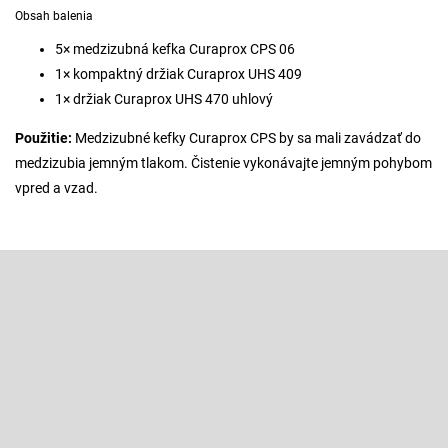
Obsah balenia
5× medzizubná kefka Curaprox CPS 06
1× kompaktný držiak Curaprox UHS 409
1× držiak Curaprox UHS 470 uhlový
Použitie:
Medzizubné kefky Curaprox CPS by sa mali zavádzať do
medzizubia jemným tlakom. Čistenie vykonávajte jemným pohybom
vpred a vzad.
Z
á
p
Odoberať newsletter
ä
t
Vložte svoj e-mail a my Vám budeme zasielať informácie o nových
produktoch na našom e-shope.
i
e
Email