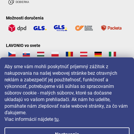
Možnosti doručenia
LAVONIO vo svete
Aby sme vám mohli poskytnúť príjemný zážitok z
nakupovania na našej webovej stránke bez otravných
reklám a zabezpečiť jej použiteľnosť, funkčnosť a
Pre akcie, súťaže a zľavy nás sledujte na:
výkonnosť, potrebujeme váš súhlas so spracovaním
súborov cookie - malých súborov, ktoré sa dočasne
ukladajú vo vašom prehliadači. Ak nám ho udelíte,
pomáhate nám zlepšovať naše webové stránky, za čo vám
ďakujeme.
Viac informácií nájdete
tu
.