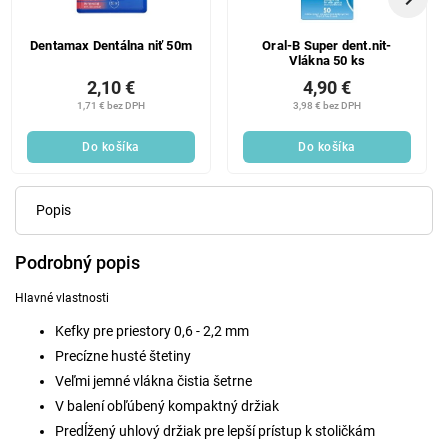
Dentamax Dentálna niť 50m
Oral-B Super dent.nit-
Vlákna 50 ks
2,10 €
4,90 €
1,71 € bez DPH
3,98 € bez DPH
Do košíka
Do košíka
Popis
Podrobný popis
Hlavné vlastnosti
Kefky pre priestory 0,6 - 2,2 mm
Precízne husté štetiny
Veľmi jemné vlákna čistia šetrne
V balení obľúbený kompaktný držiak
Predĺžený uhlový držiak pre lepší prístup k stoličkám