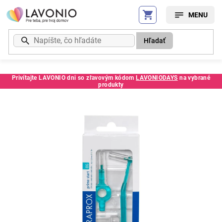
Prejsť
na
obsah
Hľadať
Privítajte LAVONIO dni so zľavovým kódom
LAVONIODAYS
na vybrané
produkty
Kód:
59634