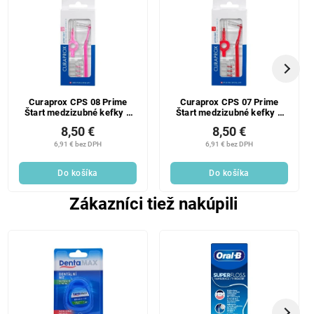
Curaprox CPS 08 Prime
Curaprox CPS 07 Prime
Štart medzizubné kefky 5
Štart medzizubné kefky 5
ks
ks
8,50 €
8,50 €
6,91 € bez DPH
6,91 € bez DPH
Do košíka
Do košíka
Zákazníci tiež nakúpili