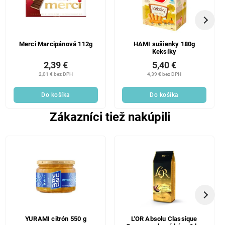
Merci Marcipánová 112g
HAMI sušienky 180g
Keksíky
2,39 €
5,40 €
2,01 € bez DPH
4,39 € bez DPH
Do košíka
Do košíka
Zákazníci tiež nakúpili
YURAMI citrón 550 g
L'OR Absolu Classique