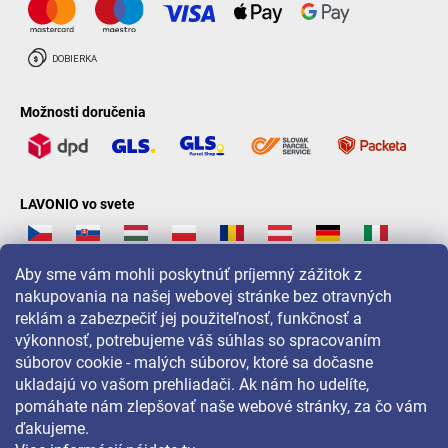
Možnosti doručenia
LAVONIO vo svete
Aby sme vám mohli poskytnúť príjemný zážitok z
nakupovania na našej webovej stránke bez otravných
reklám a zabezpečiť jej použiteľnosť, funkčnosť a
Pre akcie, súťaže a zľavy nás sledujte na:
výkonnosť, potrebujeme váš súhlas so spracovaním
súborov cookie - malých súborov, ktoré sa dočasne
ukladajú vo vašom prehliadači. Ak nám ho udelíte,
pomáhate nám zlepšovať naše webové stránky, za čo vám
ďakujeme.