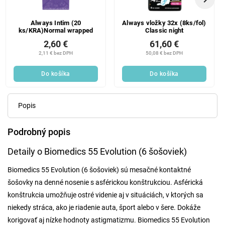
Always Intim (20
Always vložky 32x (8ks/fol)
ks/KRA)Normal wrapped
Classic night
2,60 €
61,60 €
2,11 € bez DPH
50,08 € bez DPH
Do košíka
Do košíka
Popis
Podrobný popis
Detaily o Biomedics 55 Evolution (6 šošoviek)
Biomedics 55 Evolution (6 šošoviek) sú mesačné kontaktné
šošovky na denné nosenie s asférickou konštrukciou. Asférická
konštrukcia umožňuje ostré videnie aj v situáciách, v ktorých sa
niekedy stráca, ako je riadenie auta, šport alebo v šere. Dokáže
korigovať aj nízke hodnoty astigmatizmu. Biomedics 55 Evolution