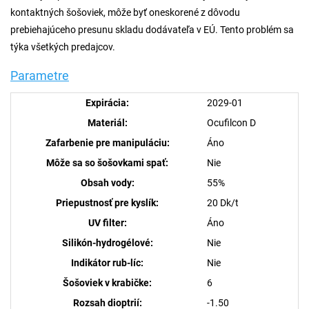
kontaktných šošoviek, môže byť oneskorené z dôvodu
prebiehajúceho presunu skladu dodávateľa v EÚ. Tento problém sa
týka všetkých predajcov.
Parametre
Expirácia:
2029-01
Materiál:
Ocufilcon D
Zafarbenie pre manipuláciu:
Áno
Môže sa so šošovkami spať:
Nie
Obsah vody:
55%
Priepustnosť pre kyslík:
20 Dk/t
UV filter:
Áno
Silikón-hydrogélové:
Nie
Indikátor rub-líc:
Nie
Šošoviek v krabičke:
6
Rozsah dioptrií:
-1.50