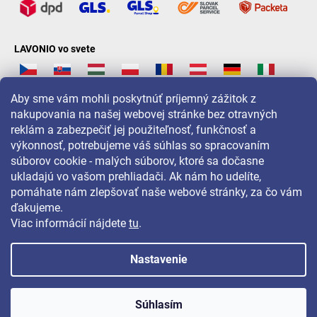
LAVONIO vo svete
Aby sme vám mohli poskytnúť príjemný zážitok z
nakupovania na našej webovej stránke bez otravných
reklám a zabezpečiť jej použiteľnosť, funkčnosť a
Pre akcie, súťaže a zľavy nás sledujte na:
výkonnosť, potrebujeme váš súhlas so spracovaním
súborov cookie - malých súborov, ktoré sa dočasne
ukladajú vo vašom prehliadači. Ak nám ho udelíte,
pomáhate nám zlepšovať naše webové stránky, za čo vám
ďakujeme.
Viac informácií nájdete
tu
.
Nastavenie
Copyright 2026
LAVONIO.sk
. Všetky práva vyhradené.
Súhlasím