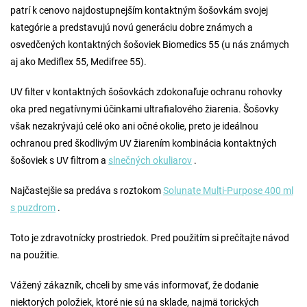
patrí k cenovo najdostupnejším kontaktným šošovkám svojej
kategórie a predstavujú novú generáciu dobre známych a
osvedčených kontaktných šošoviek Biomedics 55 (u nás známych
aj ako Mediflex 55, Medifree 55).
UV filter v kontaktných šošovkách zdokonaľuje ochranu rohovky
oka pred negatívnymi účinkami ultrafialového žiarenia. Šošovky
však nezakrývajú celé oko ani očné okolie, preto je ideálnou
ochranou pred škodlivým UV žiarením kombinácia kontaktných
šošoviek s UV filtrom a
slnečných okuliarov
.
Najčastejšie sa predáva s roztokom
Solunate Multi-Purpose 400 ml
s puzdrom
.
Toto je zdravotnícky prostriedok. Pred použitím si prečítajte návod
na použitie.
Vážený zákazník, chceli by sme vás informovať, že dodanie
niektorých položiek, ktoré nie sú na sklade, najmä torických