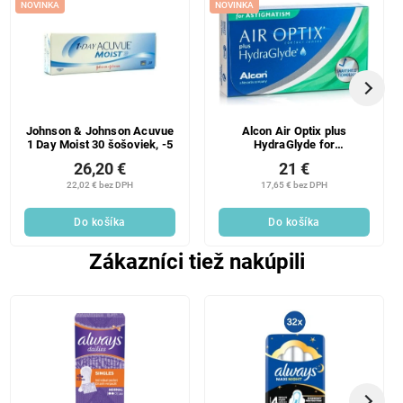
NOVINKA
NOVINKA
Johnson & Johnson Acuvue
Alcon Air Optix plus
1 Day Moist 30 šošoviek, -5
HydraGlyde for
Astigmatism 6 šošoviek, +
26,20 €
21 €
0.3
22,02 € bez DPH
17,65 € bez DPH
Do košíka
Do košíka
Zákazníci tiež nakúpili