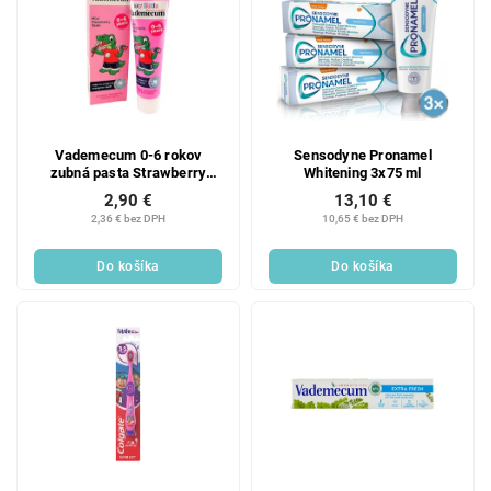
Vademecum 0-6 rokov
Sensodyne Pronamel
zubná pasta Strawberry
Whitening 3x75 ml
Taste 50ml
2,90 €
13,10 €
2,36 € bez DPH
10,65 € bez DPH
Do košíka
Do košíka