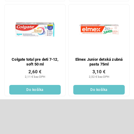
Colgate total pre deti 7-12,
Elmex Junior detská zubná
soft 50 ml
pasta 75ml
2,60 €
3,10 €
2,11 € bez DPH
2,52 € bez DPH
Do košíka
Do košíka
Z
á
p
Odoberať newsletter
ä
t
Vložte svoj e-mail a my Vám budeme zasielať informácie o nových
produktoch na našom e-shope.