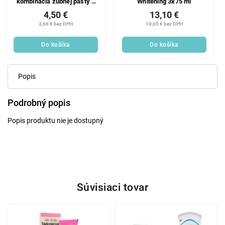
kombinácia zubnej pasty a
Whitening 3x75 ml
ÚV Jahoda 75 ml
4,50 €
13,10 €
3,66 € bez DPH
10,65 € bez DPH
Do košíka
Do košíka
Popis
Podrobný popis
Popis produktu nie je dostupný
Súvisiaci tovar