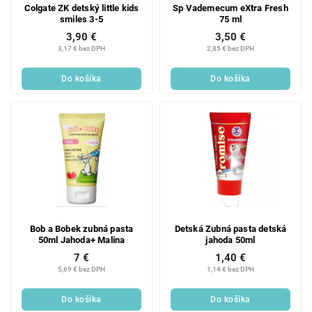
Colgate ZK detský little kids
Sp Vademecum eXtra Fresh
smiles 3-5
75 ml
3,90 €
3,50 €
3,17 € bez DPH
2,85 € bez DPH
Do košíka
Do košíka
Bob a Bobek zubná pasta
Detská Zubná pasta detská
50ml Jahoda+ Malina
jahoda 50ml
7 €
1,40 €
5,69 € bez DPH
1,14 € bez DPH
Do košíka
Do košíka