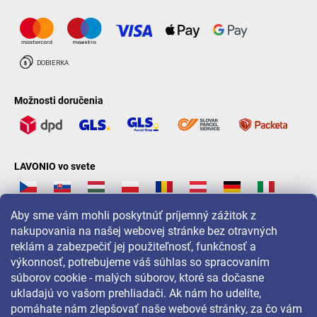
Možnosti doručenia
LAVONIO vo svete
Aby sme vám mohli poskytnúť príjemný zážitok z
nakupovania na našej webovej stránke bez otravných
reklám a zabezpečiť jej použiteľnosť, funkčnosť a
Pre akcie, súťaže a zľavy nás sledujte na:
výkonnosť, potrebujeme váš súhlas so spracovaním
súborov cookie - malých súborov, ktoré sa dočasne
ukladajú vo vašom prehliadači. Ak nám ho udelíte,
pomáhate nám zlepšovať naše webové stránky, za čo vám