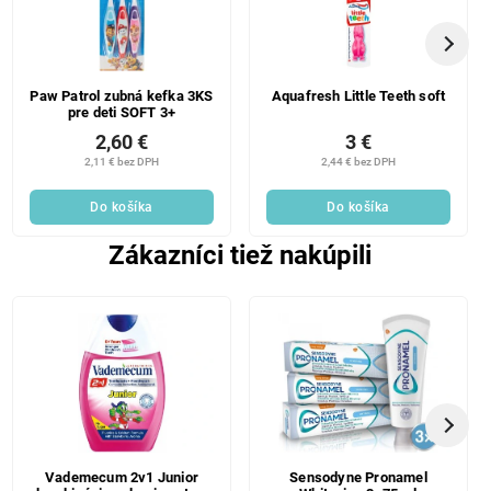
Paw Patrol zubná kefka 3KS
Aquafresh Little Teeth soft
pre deti SOFT 3+
2,60 €
3 €
2,11 € bez DPH
2,44 € bez DPH
Do košíka
Do košíka
Zákazníci tiež nakúpili
Vademecum 2v1 Junior
Sensodyne Pronamel