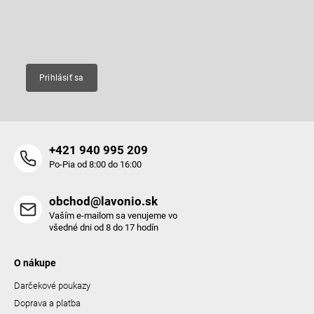
i
e
Email
Prihlásiť sa
+421 940 995 209
Po-Pia od 8:00 do 16:00
obchod@lavonio.sk
Vaším e-mailom sa venujeme vo
všedné dni od 8 do 17 hodín
O nákupe
Darčekové poukazy
Doprava a platba