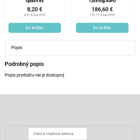
Splash Ks
12x495g/40PD
8,20 €
186,60 €
6,67 € bez DPH
151,71 € bez DPH
Do košíka
Do košíka
Popis
Podrobný popis
Popis produktu nie je dostupný
Z
á
p
Odoberať newsletter
ä
t
i
e