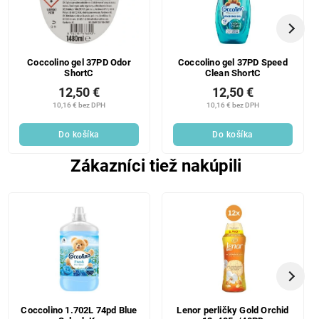
Coccolino gel 37PD Odor
Coccolino gel 37PD Speed
ShortC
Clean ShortC
12,50 €
12,50 €
10,16 € bez DPH
10,16 € bez DPH
Do košíka
Do košíka
Zákazníci tiež nakúpili
Coccolino 1.702L 74pd Blue
Lenor perličky Gold Orchid