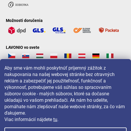
Možnosti doručenia
LAVONIO vo svete
Aby sme vám mohli poskytnúť príjemný zážitok z
nakupovania na našej webovej stránke bez otravných
reklám a zabezpečiť jej použiteľnosť, funkčnosť a
Pre akcie, súťaže a zľavy nás sledujte na:
výkonnosť, potrebujeme váš súhlas so spracovaním
súborov cookie - malých súborov, ktoré sa dočasne
ukladajú vo vašom prehliadači. Ak nám ho udelíte,
pomáhate nám zlepšovať naše webové stránky, za čo vám
ďakujeme.
Viac informácií nájdete
tu
.