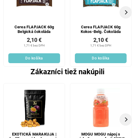
Cerea FLAPJACK 60g
Cerea FLAPJACK 60g
Belgická čokoláda
Kokos-Belg. Čokoláda
2,10 €
2,10 €
1,71 € bez DPH
1,71 € bez DPH
Do košíka
Do košíka
Zákazníci tiež nakúpili
EXOTICKÁ MARAKUJA |
MOGU MOGU nápoj s