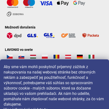
Možnosti doručenia
LAVONIO vo svete
Aby sme vám mohli poskytnúť príjemný zážitok z
nakupovania na našej webovej stránke bez otravných
reklám a zabezpečiť jej použiteľnosť, funkčnosť a
Pre akcie, súťaže a zľavy nás sledujte na:
výkonnosť, potrebujeme váš súhlas so spracovaním
súborov cookie - malých súborov, ktoré sa dočasne
ukladajú vo vašom prehliadači. Ak nám ho udelíte,
pomáhate nám zlepšovať naše webové stránky, za čo vám
ďakujeme.