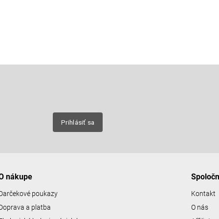
Email
nových
Prihlásiť sa
O nákupe
Spoloč
Darčekové poukazy
Kontakt
Doprava a platba
O nás