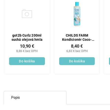
got2b Curlz 200ml
CHILDS FARM
suchá olejová hmla
Kondicionér Coco-
Nourish pre kučeravé
10,90 €
8,40 €
vlasy, 250 ml
8,86 € bez DPH
6,83 € bez DPH
Do košíka
Do košíka
Popis