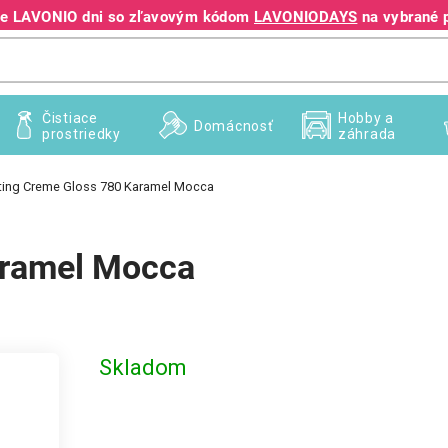
jte LAVONIO dni so zľavovým kódom
LAVONIODAYS
na vybrané 
+421 940 995 209
Čistiace
Hobby a
Domácnosť
prostriedky
záhrada
ting Creme Gloss 780 Karamel Mocca
aramel Mocca
Skladom