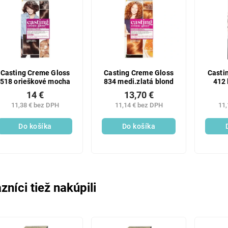
Casting Creme Gloss
Casting Creme Gloss
Casti
518 orieškové mocha
834 medi.zlatá blond
412 
14 €
13,70 €
11,38 € bez DPH
11,14 € bez DPH
11,
Do košíka
Do košíka
zníci tiež nakúpili