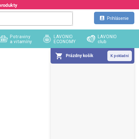
produkty
Kontakt
Veľkoobchod
Prihlásenie
Potraviny
LAVONIO
LAVONIO
a vitamíny
ECONOMY
club
Prázdny košík
B
o
č
n
ý
p
a
n
e
l