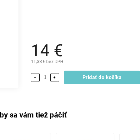
14 €
11,38 € bez DPH
Pridať do košíka
−
+
by sa vám tiež páčiť