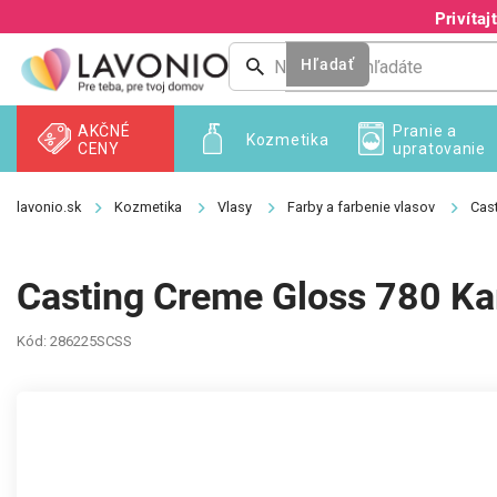
Prejsť
Privíta
na
obsah
Hľadať
AKČNÉ
Pranie a
Kozmetika
CENY
upratovanie
Kozmetika
Vlasy
Farby a farbenie vlasov
Cas
Casting Creme Gloss 780 K
Kód:
286225SCSS