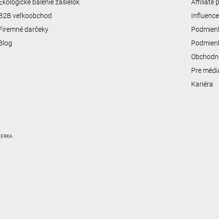
Ekologické balenie zásielok
Affiliate
B2B veľkoobchod
Influenc
Firemné darčeky
Podmienk
Blog
Podmienk
Obchodn
Pre médi
Kariéra