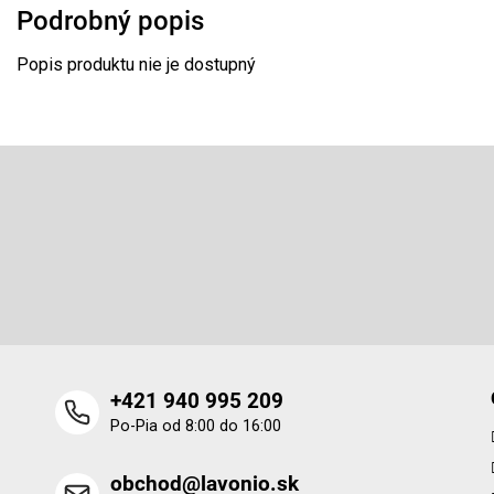
Podrobný popis
Popis produktu nie je dostupný
Z
á
p
Odoberať newsletter
ä
t
Vložte svoj e-mail a my Vám budeme zasielať informácie o 
i
produktoch na našom e-shope.
e
+421 940 995 209
Po-Pia od 8:00 do 16:00
obchod@lavonio.sk