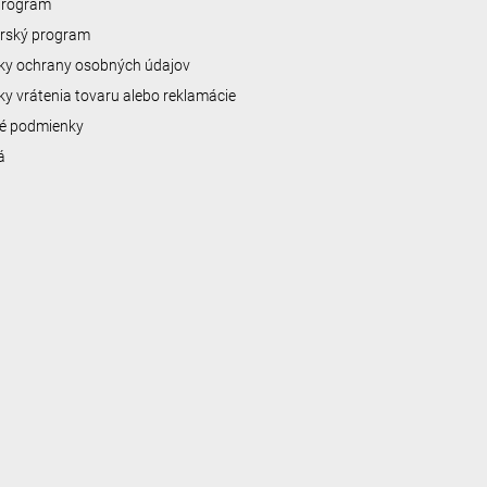
 program
erský program
y ochrany osobných údajov
y vrátenia tovaru alebo reklamácie
é podmienky
á