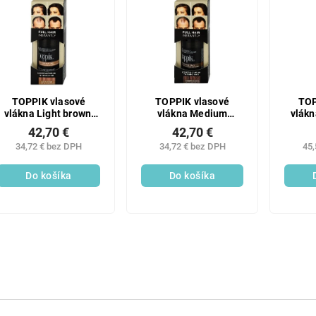
TOPPIK vlasové
TOPPIK vlasové
TOP
vlákna Light brown,
vlákna Medium
vlákn
12g
brown, 12g
42,70 €
42,70 €
34,72 € bez DPH
34,72 € bez DPH
45,
Do košíka
Do košíka