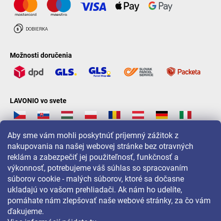
Možnosti doručenia
LAVONIO vo svete
Aby sme vám mohli poskytnúť príjemný zážitok z
nakupovania na našej webovej stránke bez otravných
reklám a zabezpečiť jej použiteľnosť, funkčnosť a
Pre akcie, súťaže a zľavy nás sledujte na:
výkonnosť, potrebujeme váš súhlas so spracovaním
súborov cookie - malých súborov, ktoré sa dočasne
ukladajú vo vašom prehliadači. Ak nám ho udelíte,
pomáhate nám zlepšovať naše webové stránky, za čo vám
ďakujeme.