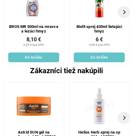
BROS MR 500ml na mravce
Biolit sprej 400ml lietajúci
a lezúci hmyz
hmyz
8,10 €
6 €
6,59 € bez DPH
4,88 € bez DPH
Do košíka
Do košíka
Zákazníci tiež nakúpili
Astrid SUN gél na
Helios Herb sprej na op