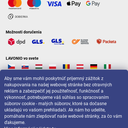
Možnosti doručenia
LAVONIO vo svete
Aby sme vám mohli poskytnúť príjemný zážitok z
nakupovania na našej webovej stránke bez otravných
reklám a zabezpečiť jej použiteľnosť, funkčnosť a
Pre akcie, súťaže a zľavy nás sledujte na:
výkonnosť, potrebujeme váš súhlas so spracovaním
súborov cookie - malých súborov, ktoré sa dočasne
ukladajú vo vašom prehliadači. Ak nám ho udelíte,
pomáhate nám zlepšovať naše webové stránky, za čo vám
ďakujeme.