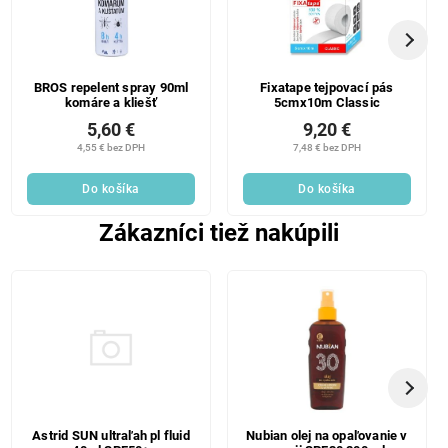
BROS repelent spray 90ml
Fixatape tejpovací pás
komáre a kliešť
5cmx10m Classic
5,60 €
9,20 €
4,55 € bez DPH
7,48 € bez DPH
Do košíka
Do košíka
Zákazníci tiež nakúpili
Astrid SUN ultraľah pl fluid
Nubian olej na opaľovanie v