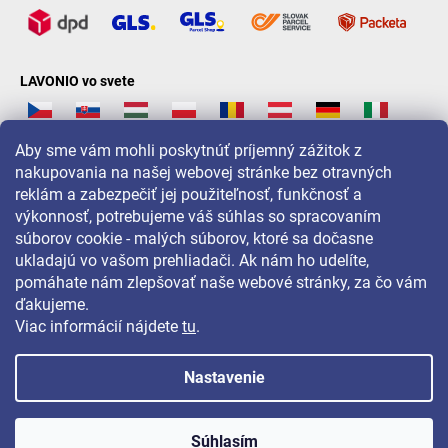
LAVONIO vo svete
Aby sme vám mohli poskytnúť príjemný zážitok z
nakupovania na našej webovej stránke bez otravných
reklám a zabezpečiť jej použiteľnosť, funkčnosť a
Pre akcie, súťaže a zľavy nás sledujte na:
výkonnosť, potrebujeme váš súhlas so spracovaním
súborov cookie - malých súborov, ktoré sa dočasne
ukladajú vo vašom prehliadači. Ak nám ho udelíte,
pomáhate nám zlepšovať naše webové stránky, za čo vám
ďakujeme.
Viac informácií nájdete
tu
.
Nastavenie
Copyright 2026
LAVONIO.sk
. Všetky práva vyhradené.
Súhlasím