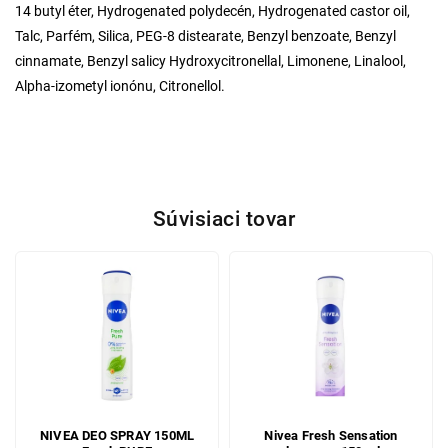
14 butyl éter, Hydrogenated polydecén, Hydrogenated castor oil,
Talc, Parfém, Silica, PEG-8 distearate, Benzyl benzoate, Benzyl
cinnamate, Benzyl salicy Hydroxycitronellal, Limonene, Linalool,
Alpha-izometyl ionónu, Citronellol.
Súvisiaci tovar
NIVEA DEO SPRAY 150ML
Nivea Fresh Sensation