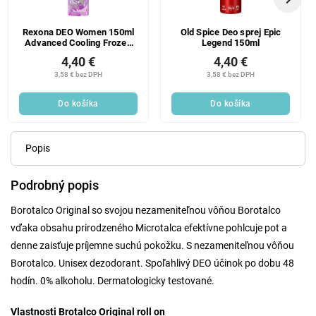
Rexona DEO Women 150ml
Old Spice Deo sprej Epic
Advanced Cooling Frozen
Legend 150ml
Acai & Jasmine Ks
4,40 €
4,40 €
3,58 € bez DPH
3,58 € bez DPH
Do košíka
Do košíka
Popis
Podrobný popis
Borotalco Original so svojou nezameniteľnou vôňou Borotalco
vďaka obsahu prirodzeného Microtalca efektívne pohlcuje pot a
denne zaisťuje príjemne suchú pokožku. S nezameniteľnou vôňou
Borotalco. Unisex dezodorant. Spoľahlivý DEO účinok po dobu 48
hodín. 0% alkoholu. Dermatologicky testované.
Vlastnosti Brotalco Original roll on