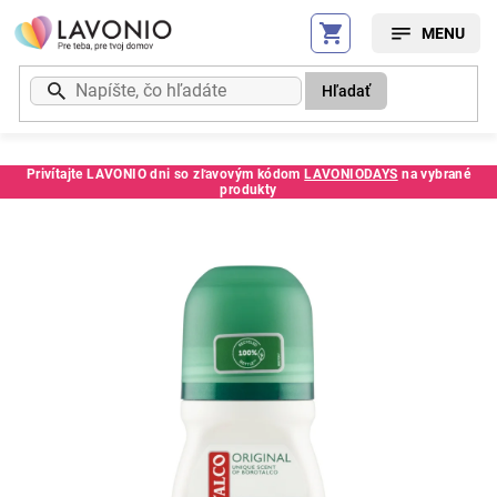
Prejsť
na
obsah
Hľadať
Privítajte LAVONIO dni so zľavovým kódom
LAVONIODAYS
na vybrané
produkty
Kód:
2219SS3