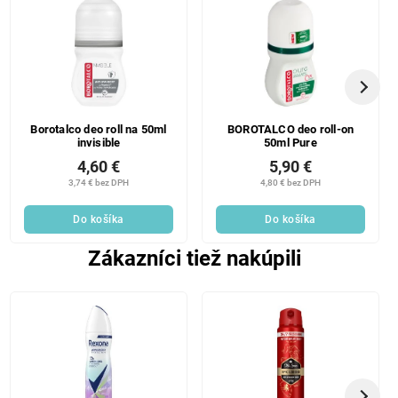
Borotalco deo roll na 50ml
BOROTALCO deo roll-on
invisible
50ml Pure
4,60 €
5,90 €
3,74 € bez DPH
4,80 € bez DPH
Do košíka
Do košíka
Zákazníci tiež nakúpili