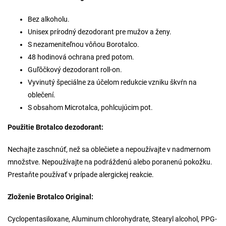
Bez alkoholu.
Unisex prírodný dezodorant pre mužov a ženy.
S nezameniteľnou vôňou Borotalco.
48 hodinová ochrana pred potom.
Guľôčkový dezodorant roll-on.
Vyvinutý špeciálne za účelom redukcie vzniku škvŕn na
oblečení.
S obsahom Microtalca, pohlcujúcim pot.
Použitie Brotalco dezodorant:
Nechajte zaschnúť, než sa oblečiete a nepoužívajte v nadmernom
množstve. Nepoužívajte na podráždenú alebo poranenú pokožku.
Prestaňte používať v prípade alergickej reakcie.
Zloženie Brotalco Original:
Cyclopentasiloxane, Aluminum chlorohydrate, Stearyl alcohol, PPG-