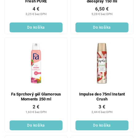
Fresh PURE
deospray 150 ml
4 €
6,50 €
3,25 € bez DPH
5,28 € bez DPH
Do košíka
Do košíka
Fa Sprchový gél Glamorous
Impulse deo 75ml Instant
Moments 250 ml
Crush
2 €
3 €
1,63 € bez DPH
2,44 € bez DPH
Do košíka
Do košíka