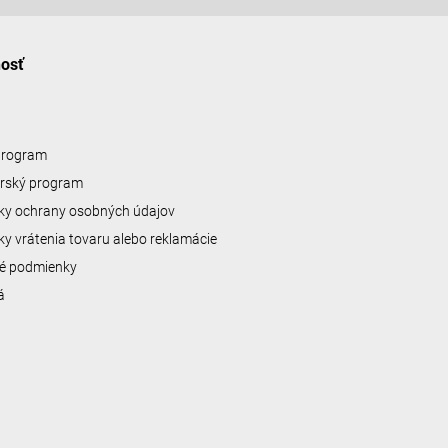
nosť
 program
erský program
y ochrany osobných údajov
y vrátenia tovaru alebo reklamácie
é podmienky
á