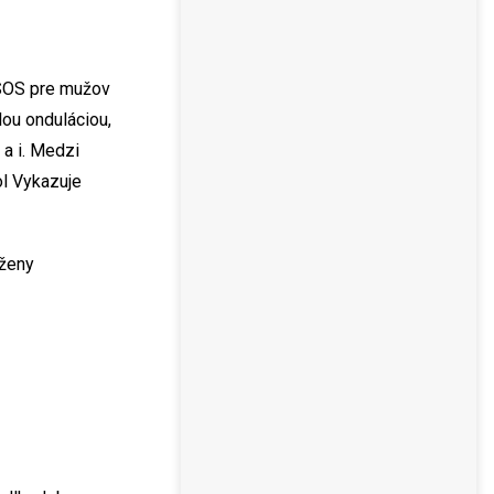
 SOS pre mužov
lou onduláciou,
 a i. Medzi
tol Vykazuje
 ženy