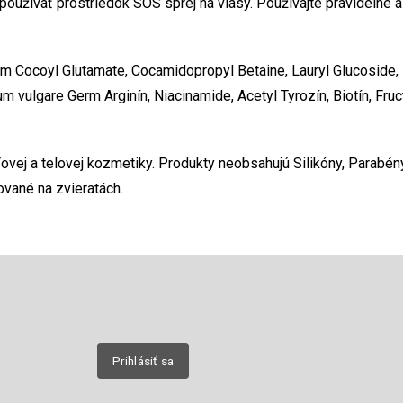
oužívať prostriedok SOS sprej na vlasy. Používajte pravidelne 
m Cocoyl Glutamate, Cocamidopropyl Betaine, Lauryl Glucoside,
cum vulgare Germ Arginín, Niacinamide, Acetyl Tyrozín, Biotín, Fruc
ej a telovej kozmetiky. Produkty neobsahujú Silikóny, Parabény,
ované na zvieratách.
Email
nových
Prihlásiť sa