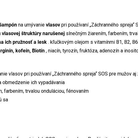
 šampón
na umývanie
vlasov
pri používaní „Záchranného spreja“
 vlasovej štruktúry narušenej
slnečným žiarením, farbením, trva
sa ich pružnosť a lesk
. kľučkovým olejom s vitamínmi B1, B2, B6
rginín, kofeín, Biotín
, niacín, tyrozín, fruktóza, adenozín a inosi
ie vlasov pri používaní „Záchranného spreja“ SOS pre mužov aj
na obmedzenie ich vypadávania
m, farbením, trvalou onduláciou, fénovaním
ú sa