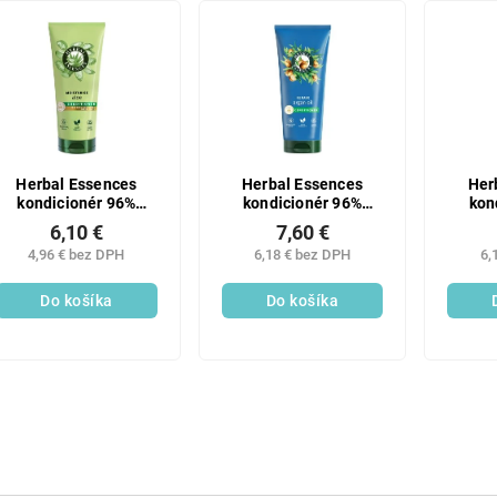
Herbal Essences
Herbal Essences
Her
kondicionér 96%
kondicionér 96%
kon
Natural origin Aloe
Natural origin Argan
Natur
6,10 €
7,60 €
250ml
Oil 250ml
4,96 € bez DPH
6,18 € bez DPH
6,
Do košíka
Do košíka