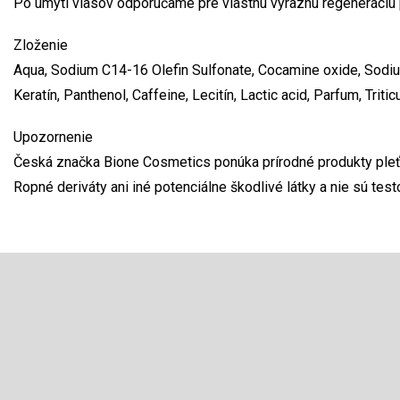
Po umytí vlasov odporúčame pre vlastnú výraznú regeneráciu p
Zloženie
Aqua, Sodium C14-16 Olefin Sulfonate, Cocamine oxide, Sodiu
Keratín, Panthenol, Caffeine, Lecitín, Lactic acid, Parfum, Triti
Upozornenie
Česká značka Bione Cosmetics ponúka prírodné produkty pleťov
Ropné deriváty ani iné potenciálne škodlivé látky a nie sú test
Z
á
p
Odoberať newsletter
ä
t
Vložte svoj e-mail a my Vám budeme zasielať informácie o 
i
produktoch na našom e-shope.
e