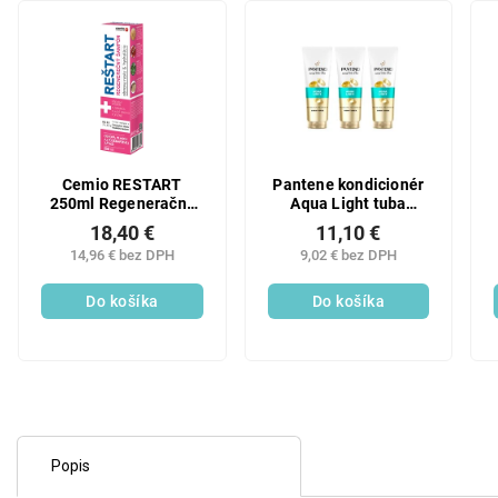
Cemio RESTART
Pantene kondicionér
250ml Regeneračný
Aqua Light tuba
šampón
3x275ml
18,40 €
11,10 €
14,96 € bez DPH
9,02 € bez DPH
Do košíka
Do košíka
Popis