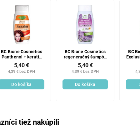
BC Bione Cosmetics
BC Bione Cosmetics
BC Bi
Panthenol + keratín
regeneračný šampón
Exclus
vlasový šampón 260
na vlasy Levanduľa &
luxus
5,40 €
5,40 €
ml
Panthenol a Keratín
4,39 € bez DPH
4,39 € bez DPH
4,
260 ml
Do košíka
Do košíka
zníci tiež nakúpili