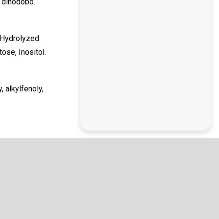
a dlhodobo.
 Hydrolyzed
tose, Inositol.
 alkylfenoly,