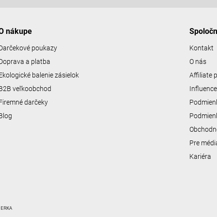
O nákupe
Spoloč
Darčekové poukazy
Kontakt
Doprava a platba
O nás
Ekologické balenie zásielok
Affiliate
B2B veľkoobchod
Influenc
Firemné darčeky
Podmienk
Blog
Podmienk
Obchodn
Pre médi
Kariéra