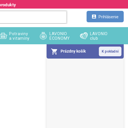
produkty
Kontakt
Veľkoobchod
Prihlásenie
Potraviny
LAVONIO
LAVONIO
a vitamíny
ECONOMY
club
Prázdny košík
B
o
č
n
ý
p
a
n
e
l