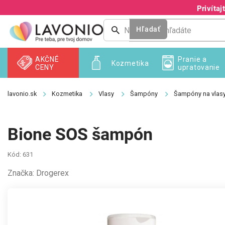
Prejsť
Privíta
na
obsah
Hľadať
AKČNÉ
Pranie a
Kozmetika
CENY
upratovanie
Kozmetika
Vlasy
Šampóny
Šampóny na vlas
Bione SOS šampón
Kód:
631
Značka:
Drogerex