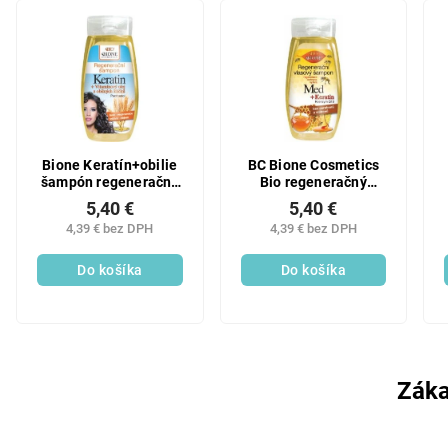
Bione Keratín+obilie
BC Bione Cosmetics
šampón regeneračný
Bio regeneračný
260ml
vlasový šampón Med
5,40 €
5,40 €
+ Koenzým Q10 260
4,39 € bez DPH
4,39 € bez DPH
ml
Do košíka
Do košíka
Záka