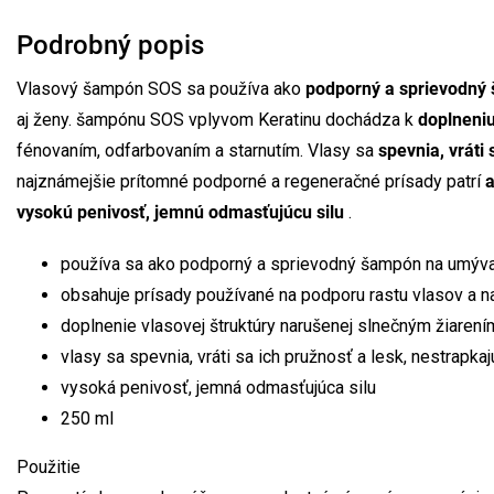
Podrobný popis
Vlasový šampón SOS sa používa ako
podporný a sprievodný
aj ženy. šampónu SOS vplyvom Keratinu dochádza k
doplneniu
fénovaním, odfarbovaním a starnutím. Vlasy sa
spevnia, vráti 
najznámejšie prítomné podporné a regeneračné prísady patrí
a
vysokú penivosť, jemnú odmasťujúcu silu
.
používa sa ako podporný a sprievodný šampón na umývan
obsahuje prísady používané na podporu rastu vlasov a 
doplnenie vlasovej štruktúry narušenej slnečným žiarení
vlasy sa spevnia, vráti sa ich pružnosť a lesk, nestrapkaj
vysoká penivosť, jemná odmasťujúca silu
250 ml
Použitie