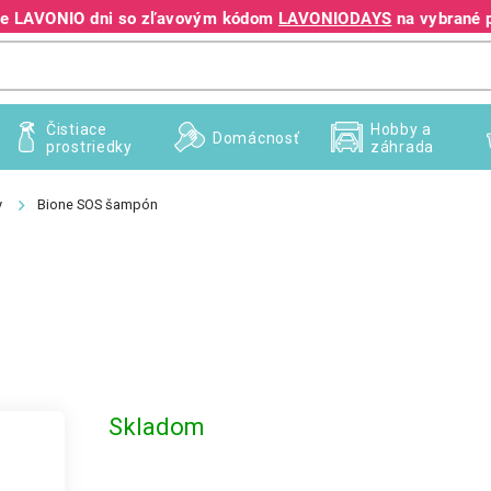
jte LAVONIO dni so zľavovým kódom
LAVONIODAYS
na vybrané 
+421 940 995 209
Čistiace
Hobby a
Domácnosť
prostriedky
záhrada
y
Bione SOS šampón
Skladom