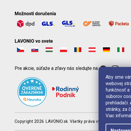
Možnosti doručenia
LAVONIO vo svete
Pre akcie, súťaže a zľavy nás sledujte na:
Aby sme vám
webovej strá
funkčnosť a
súborov coo
prehliadači
stránky, za 
Viac informá
Copyright 2026
LAVONIO.sk
. Všetky práva vyhradené.
Nastaven