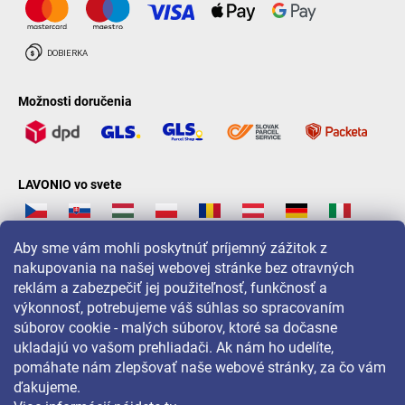
Možnosti doručenia
LAVONIO vo svete
Aby sme vám mohli poskytnúť príjemný zážitok z
nakupovania na našej webovej stránke bez otravných
reklám a zabezpečiť jej použiteľnosť, funkčnosť a
Pre akcie, súťaže a zľavy nás sledujte na:
výkonnosť, potrebujeme váš súhlas so spracovaním
súborov cookie - malých súborov, ktoré sa dočasne
ukladajú vo vašom prehliadači. Ak nám ho udelíte,
pomáhate nám zlepšovať naše webové stránky, za čo vám
ďakujeme.