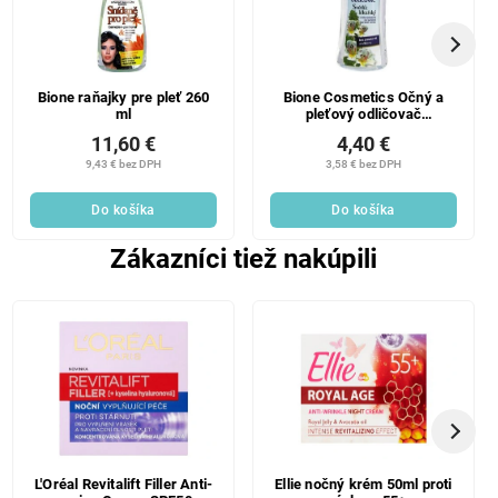
Bione raňajky pre pleť 260
Bione Cosmetics Očný a
ml
pleťový odličovač
dvojfázový 225 ml
11,60 €
4,40 €
9,43 € bez DPH
3,58 € bez DPH
Do košíka
Do košíka
Zákazníci tiež nakúpili
L'Oréal Revitalift Filler Anti-
Ellie nočný krém 50ml proti