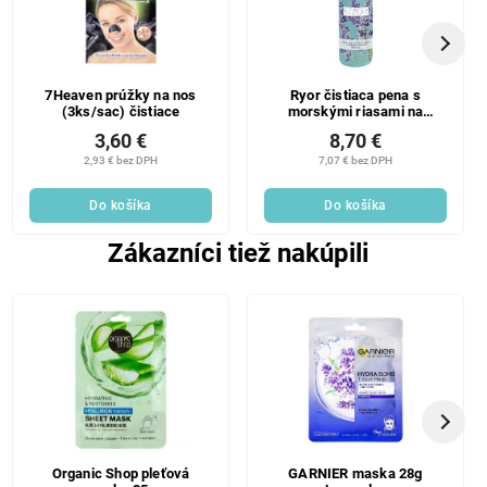
7Heaven prúžky na nos
Ryor čistiaca pena s
(3ks/sac) čistiace
morskými riasami na
problematickú pleť 160 ml
3,60 €
8,70 €
2,93 € bez DPH
7,07 € bez DPH
Do košíka
Do košíka
Zákazníci tiež nakúpili
Organic Shop pleťová
GARNIER maska 28g