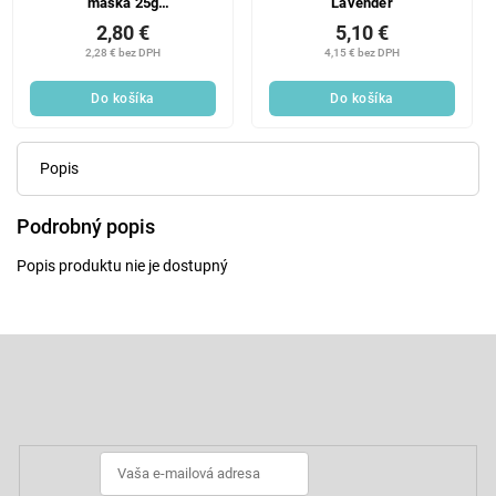
maska 25g
Lavender
Hydrating&Restoring
2,80 €
5,10 €
2,28 € bez DPH
4,15 € bez DPH
Do košíka
Do košíka
Popis
Podrobný popis
Popis produktu nie je dostupný
Z
á
p
Odoberať newsletter
ä
t
i
e