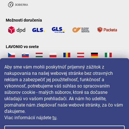
Možnosti doručenia
LAVONIO vo svete
Aby sme vám mohli poskytnúť príjemný zážitok z
nakupovania na našej webovej stránke bez otravných
reklám a zabezpečiť jej použiteľnosť, funkčnosť a
Pre akcie, súťaže a zľavy nás sledujte na:
výkonnosť, potrebujeme váš súhlas so spracovaním
súborov cookie - malých súborov, ktoré sa dočasne
ukladajú vo vašom prehliadači. Ak nám ho udelíte,
pomáhate nám zlepšovať naše webové stránky, za čo vám
ďakujeme.
Viac informácií nájdete
tu
.