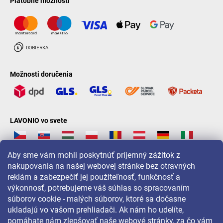
Platobné možnosti
Možnosti doručenia
LAVONIO vo svete
Aby sme vám mohli poskytnúť príjemný zážitok z
nakupovania na našej webovej stránke bez otravných
reklám a zabezpečiť jej použiteľnosť, funkčnosť a
Pre akcie, súťaže a zľavy nás sledujte na:
výkonnosť, potrebujeme váš súhlas so spracovaním
súborov cookie - malých súborov, ktoré sa dočasne
ukladajú vo vašom prehliadači. Ak nám ho udelíte,
pomáhate nám zlepšovať naše webové stránky, za čo vám