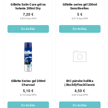
Gillette Satin Care gél na
Gillette series gél 200ml
holenie 200ml Dry
SensitiveRev.
7,20 €
5 €
5,85 € bez DPH
4,07 € bez DPH
Do košíka
Do košíka
BIC pánske holítka
Gillette Series gel 200ml
(3ks/bli)Flex3Classic
Charcoal
4,50 €
5,10 €
3,66 € bez DPH
4,15 € bez DPH
Do košíka
Do košíka