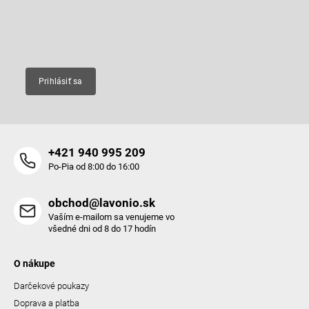
produktoch na našom e-shope.
i
e
Email
Prihlásiť sa
+421 940 995 209
Po-Pia od 8:00 do 16:00
obchod@lavonio.sk
Vaším e-mailom sa venujeme vo
všedné dni od 8 do 17 hodín
O nákupe
Darčekové poukazy
Doprava a platba