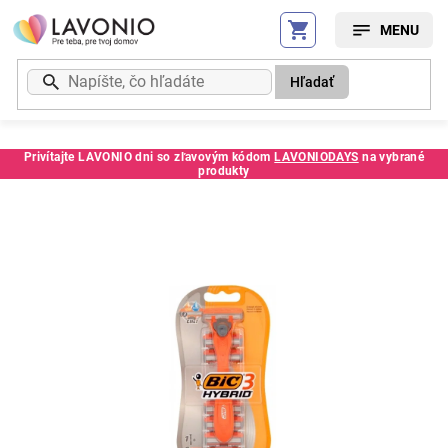
Prejsť
na
obsah
Hľadať
Privítajte LAVONIO dni so zľavovým kódom
LAVONIODAYS
na vybrané
produkty
Kód:
902SC66