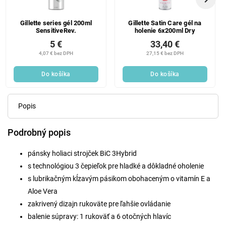
Gillette series gél 200ml
Gillette Satin Care gél na
SensitiveRev.
holenie 6x200ml Dry
5 €
33,40 €
4,07 € bez DPH
27,15 € bez DPH
Do košíka
Do košíka
Popis
Podrobný popis
pánsky holiaci strojček BiC 3Hybrid
s technológiou 3 čepieľok pre hladké a dôkladné oholenie
s lubrikačným kĺzavým pásikom obohaceným o vitamín E a
Aloe Vera
zakrivený dizajn rukoväte pre ľahšie ovládanie
balenie súpravy: 1 rukoväť a 6 otočných hlavíc