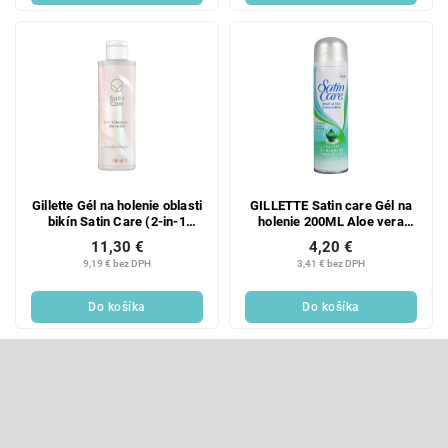
Gillette Gél na holenie oblasti
GILLETTE Satin care Gél na
bikín Satin Care (2-in-1
holenie 200ML Aloe vera
Cleanser + Shave Gél) 190
SENSITIVE
11,30 €
4,20 €
ml
9,19 € bez DPH
3,41 € bez DPH
Do košíka
Do košíka
Z
á
p
Odoberať newsletter
ä
t
Vložte svoj e-mail a my Vám budeme zasielať informácie o nových