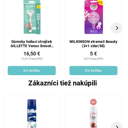
Dámsky holiaci strojček
WILKINSON xtreme3 Beauty
GILLETTE Venus Smooth
(3+1 zdar/bli)
Classic + 3 hlavice
16,50 €
5 €
13,41 € bez DPH
4,07 € bez DPH
Do košíka
Do košíka
Zákazníci tiež nakúpili