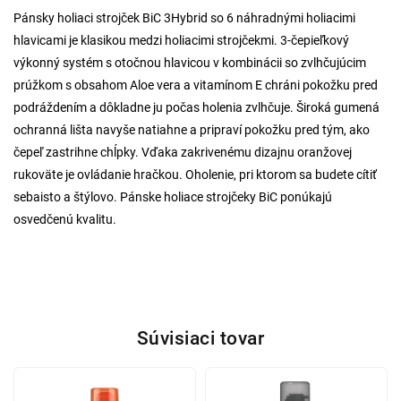
Pánsky holiaci strojček BiC 3Hybrid so 6 náhradnými holiacimi
hlavicami je klasikou medzi holiacimi strojčekmi. 3-čepieľkový
výkonný systém s otočnou hlavicou v kombinácii so zvlhčujúcim
prúžkom s obsahom Aloe vera a vitamínom E chráni pokožku pred
podráždením a dôkladne ju počas holenia zvlhčuje. Široká gumená
ochranná lišta navyše natiahne a pripraví pokožku pred tým, ako
čepeľ zastrihne chĺpky. Vďaka zakrivenému dizajnu oranžovej
rukoväte je ovládanie hračkou. Oholenie, pri ktorom sa budete cítiť
sebaisto a štýlovo. Pánske holiace strojčeky BiC ponúkajú
osvedčenú kvalitu.
Súvisiaci tovar