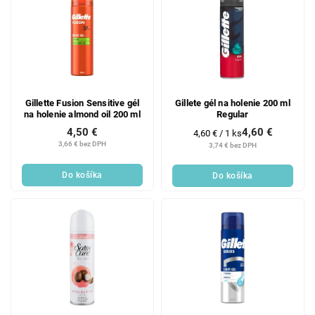
Gillette Fusion Sensitive gél
Gillete gél na holenie 200 ml
na holenie almond oil 200 ml
Regular
4,60 €
4,50 €
Jednotková
4,60 € / 1 ks
cena:
3,66 € bez DPH
3,74 € bez DPH
Do košíka
Do košíka