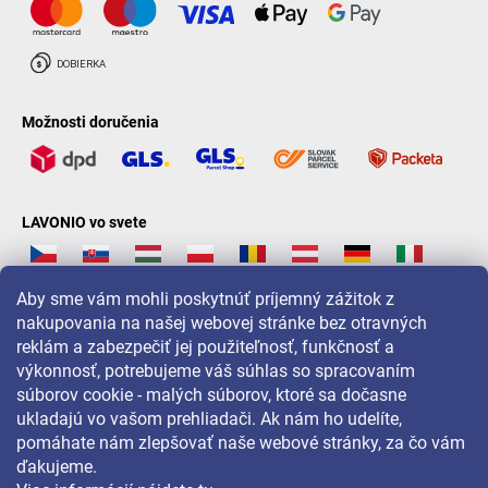
Možnosti doručenia
LAVONIO vo svete
Aby sme vám mohli poskytnúť príjemný zážitok z
nakupovania na našej webovej stránke bez otravných
reklám a zabezpečiť jej použiteľnosť, funkčnosť a
Pre akcie, súťaže a zľavy nás sledujte na:
výkonnosť, potrebujeme váš súhlas so spracovaním
súborov cookie - malých súborov, ktoré sa dočasne
ukladajú vo vašom prehliadači. Ak nám ho udelíte,
pomáhate nám zlepšovať naše webové stránky, za čo vám
ďakujeme.