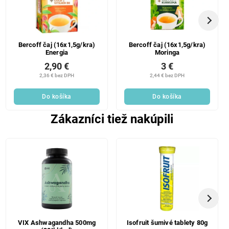
Bercoff čaj (16x1,5g/kra)
Bercoff čaj (16x1,5g/kra)
Energia
Moringa
2,90 €
3 €
2,36 € bez DPH
2,44 € bez DPH
Do košíka
Do košíka
Zákazníci tiež nakúpili
VIX Ashwagandha 500mg
Isofruit šumivé tablety 80g