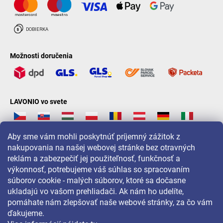
Možnosti doručenia
LAVONIO vo svete
Aby sme vám mohli poskytnúť príjemný zážitok z
nakupovania na našej webovej stránke bez otravných
reklám a zabezpečiť jej použiteľnosť, funkčnosť a
Pre akcie, súťaže a zľavy nás sledujte na:
výkonnosť, potrebujeme váš súhlas so spracovaním
súborov cookie - malých súborov, ktoré sa dočasne
ukladajú vo vašom prehliadači. Ak nám ho udelíte,
pomáhate nám zlepšovať naše webové stránky, za čo vám
ďakujeme.