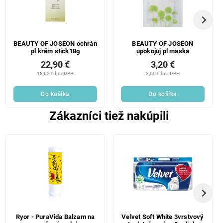
BEAUTY OF JOSEON ochrán
BEAUTY OF JOSEON
pl krém stick18g
upokojuj pl maska
22,90 €
3,20 €
18,62 € bez DPH
2,60 € bez DPH
Do košíka
Do košíka
Zákazníci tiež nakúpili
Ryor - PuraVida Balzam na
Velvet Soft White 3vrstvový