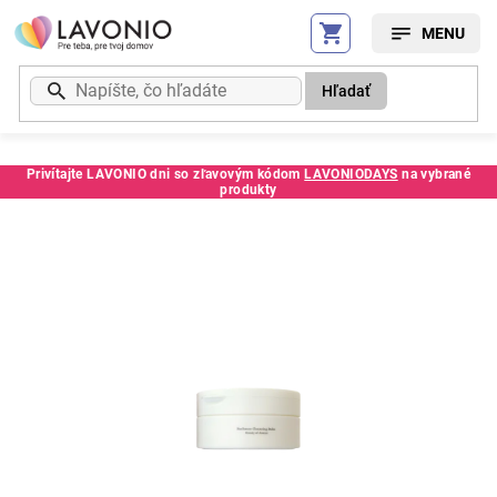
Prejsť
na
obsah
Hľadať
Privítajte LAVONIO dni so zľavovým kódom
LAVONIODAYS
na vybrané
produkty
Kód:
279674SC