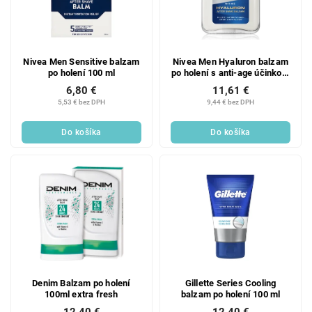
Nivea Men Sensitive balzam
Nivea Men Hyaluron balzam
po holení 100 ml
po holení s anti-age účinkom
(After Shave Balsam) 100 ml
6,80 €
11,61 €
5,53 € bez DPH
9,44 € bez DPH
Do košíka
Do košíka
Denim Balzam po holení
Gillette Series Cooling
100ml extra fresh
balzam po holení 100 ml
12,40 €
12,40 €