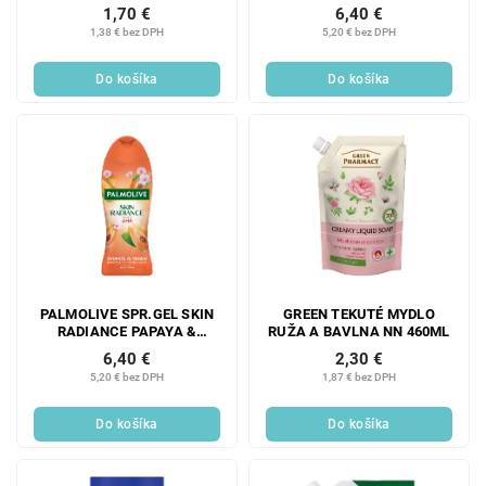
1,70 €
6,40 €
1,38 € bez DPH
5,20 € bez DPH
Do košíka
Do košíka
PALMOLIVE SPR.GEL SKIN
GREEN TEKUTÉ MYDLO
RADIANCE PAPAYA &
RUŽA A BAVLNA NN 460ML
PEACH BLOSSOM 500 ML
6,40 €
2,30 €
5,20 € bez DPH
1,87 € bez DPH
Do košíka
Do košíka