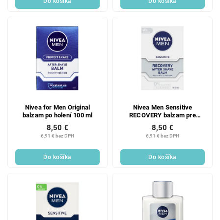
Do košíka
Do košíka
Nivea for Men Original
Nivea Men Sensitive
balzam po holení 100 ml
RECOVERY balzam pre
citlivú pleť 100 ml
8,50 €
8,50 €
6,91 € bez DPH
6,91 € bez DPH
Do košíka
Do košíka