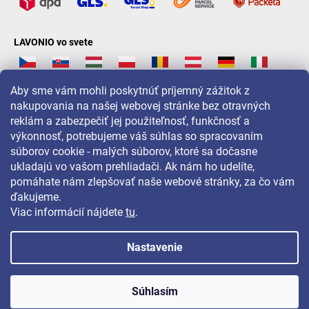
LAVONIO vo svete
Aby sme vám mohli poskytnúť príjemný zážitok z
nakupovania na našej webovej stránke bez otravných
reklám a zabezpečiť jej použiteľnosť, funkčnosť a
Pre akcie, súťaže a zľavy nás sledujte na:
výkonnosť, potrebujeme váš súhlas so spracovaním
súborov cookie - malých súborov, ktoré sa dočasne
ukladajú vo vašom prehliadači. Ak nám ho udelíte,
pomáhate nám zlepšovať naše webové stránky, za čo vám
ďakujeme.
Viac informácií nájdete
tu
.
Nastavenie
Copyright 2026
LAVONIO.sk
. Všetky práva vyhradené.
Súhlasím