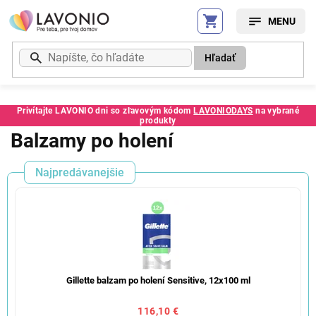
Prejsť
na
obsah
Hľadať
Privítajte LAVONIO dni so zľavovým kódom
LAVONIODAYS
na vybrané
produkty
Balzamy po holení
Najpredávanejšie
Gillette balzam po holení Sensitive, 12x100 ml
116,10 €