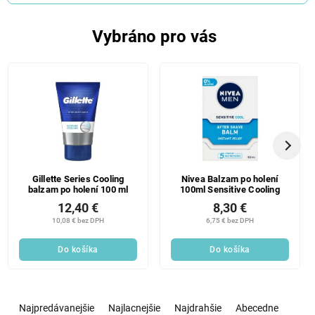
Vybráno pro vás
Gillette Series Cooling
Nivea Balzam po holení
balzam po holení 100 ml
100ml Sensitive Cooling
12,40 €
8,30 €
10,08 € bez DPH
6,75 € bez DPH
Do košíka
Do košíka
R
a
Najpredávanejšie
Najlacnejšie
Najdrahšie
Abecedne