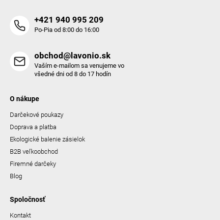
i
s
+421 940 995 209
u
Po-Pia od 8:00 do 16:00
obchod@lavonio.sk
Vaším e-mailom sa venujeme vo
všedné dni od 8 do 17 hodín
O nákupe
Darčekové poukazy
Doprava a platba
Ekologické balenie zásielok
B2B veľkoobchod
Firemné darčeky
Blog
Spoločnosť
Kontakt