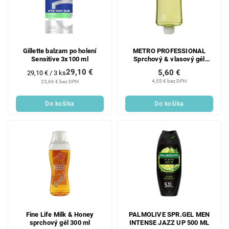
Gillette balzam po holení
METRO PROFESSIONAL
Sensitive 3x100 ml
Sprchový & vlasový gél
náplň 330 ml
29,10 €
5,60 €
Jednotková
29,10 € / 3 ks
cena:
4,55 € bez DPH
23,66 € bez DPH
Do košíka
Do košíka
Fine Life Milk & Honey
PALMOLIVE SPR.GEL MEN
sprchový gél 300 ml
INTENSE JAZZ UP 500 ML