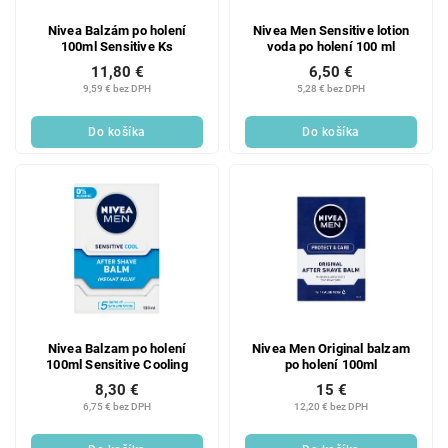
Nivea Balzám po holení
Nivea Men Sensitive lotion
100ml Sensitive Ks
voda po holení 100 ml
11,80 €
6,50 €
9,59 € bez DPH
5,28 € bez DPH
Do košíka
Do košíka
Nivea Balzam po holení
Nivea Men Original balzam
100ml Sensitive Cooling
po holení 100ml
8,30 €
15 €
6,75 € bez DPH
12,20 € bez DPH