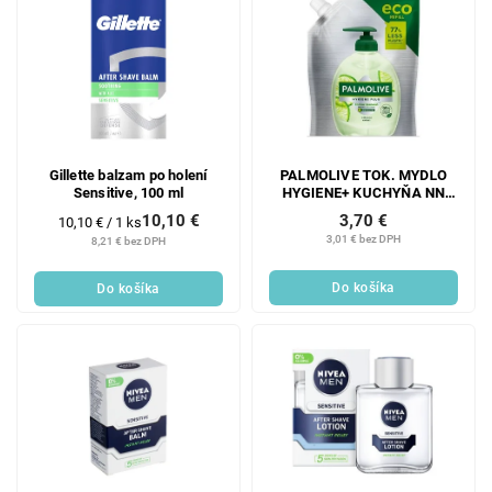
Gillette balzam po holení
PALMOLIVE TOK. MYDLO
Sensitive, 100 ml
HYGIENE+ KUCHYŇA NN
500 ML
10,10 €
3,70 €
Jednotková
10,10 € / 1 ks
cena:
3,01 € bez DPH
8,21 € bez DPH
Do košíka
Do košíka