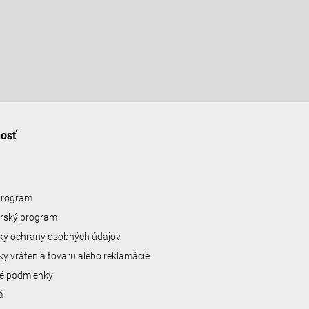
nosť
 program
erský program
y ochrany osobných údajov
y vrátenia tovaru alebo reklamácie
é podmienky
á