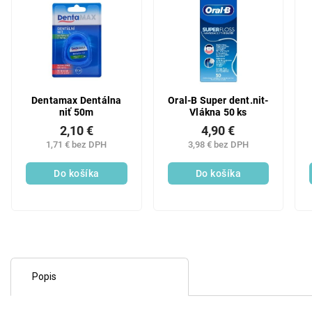
Dentamax Dentálna
Oral-B Super dent.nit-
niť 50m
Vlákna 50 ks
2,10 €
4,90 €
1,71 € bez DPH
3,98 € bez DPH
Do košíka
Do košíka
Popis