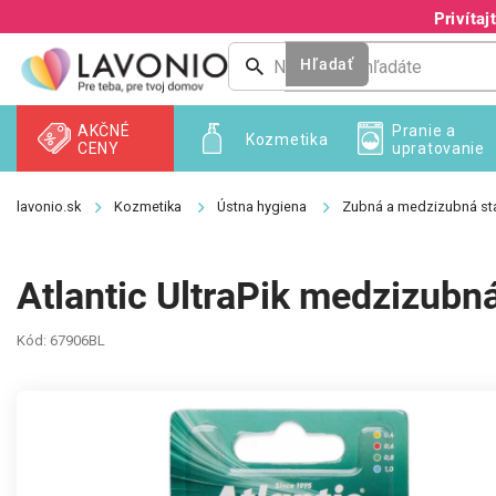
Prejsť
Privíta
na
obsah
Hľadať
AKČNÉ
Pranie a
Kozmetika
CENY
upratovanie
Kozmetika
Ústna hygiena
Zubná a medzizubná sta
Atlantic UltraPik medzizubn
Kód:
67906BL