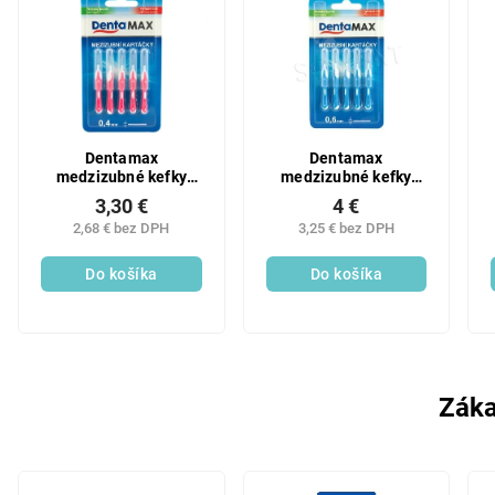
Dentamax
Dentamax
medzizubné kefky
medzizubné kefky
0,40 mm 5 ks
0,60 mm 5 ks
3,30 €
4 €
2,68 € bez DPH
3,25 € bez DPH
Do košíka
Do košíka
Záka