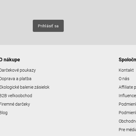
Email
nových
Prihlásiť sa
O nákupe
Spoloč
Darčekové poukazy
Kontakt
Doprava a platba
O nás
Ekologické balenie zásielok
Affiliate
B2B veľkoobchod
Influenc
Firemné darčeky
Podmienk
Blog
Podmienk
Obchodn
Pre médi