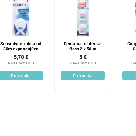
Sensodyne zubná niť
Dentálna niť dental
Colg
30m expandujúca
floss 2 x 50 m
G
vosko
5,70 €
3 €
4,63 € bez DPH
2,44 € bez DPH
3,
Do košíka
Do košíka