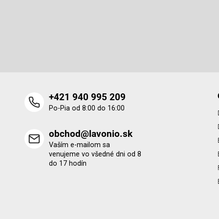
p
Odoberať newsletter
ä
t
Vložte svoj e-mail a my Vám budeme zasielať informácie o 
i
produktoch na našom e-shope.
e
+421 940 995 209
Po-Pia od 8:00 do 16:00
obchod@lavonio.sk
Vaším e-mailom sa
venujeme vo všedné dni od 8
do 17 hodín