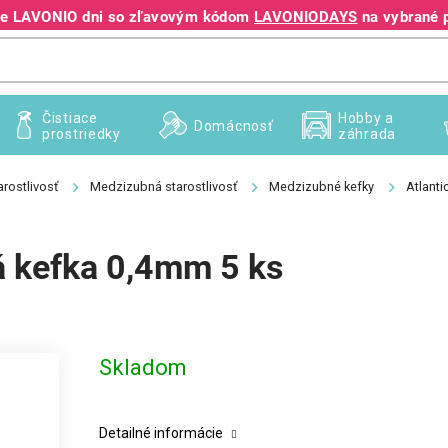
jte LAVONIO dni so zľavovým kódom
LAVONIODAYS
na vybrané 
+421 940 995 209
Čistiace
Hobby a
Domácnosť
prostriedky
záhrada
rostlivosť
Medzizubná starostlivosť
Medzizubné kefky
Atlanti
á kefka 0,4mm 5 ks
Skladom
Detailné informácie