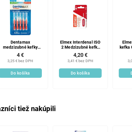
Dentamax
Elmex Interdenal ISO
Elme
medzizubné kefky
2 Medzizubné kefky
kefka 
0,50 mm 5 ks
0,5 mm 8 ks
4 €
4,20 €
3,25 € bez DPH
3,41 € bez DPH
3,
Do košíka
Do košíka
zníci tiež nakúpili