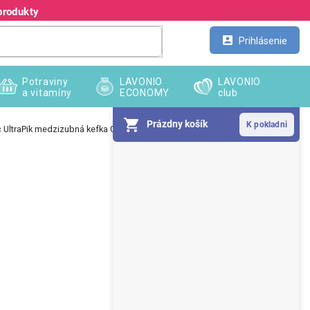
produkty
Kontakt
Veľkoobchod
Prihlásenie
Potraviny
LAVONIO
LAVONIO
a vitamíny
ECONOMY
club
Prázdny košík
c UltraPik medzizubná kefka 0,4mm 5 ks
B
o
č
n
ý
p
a
n
e
l