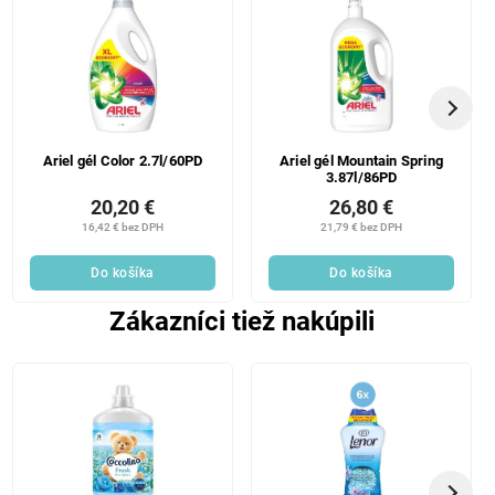
Ariel gél Color 2.7l/60PD
Ariel gél Mountain Spring
3.87l/86PD
20,20 €
26,80 €
16,42 € bez DPH
21,79 € bez DPH
Do košíka
Do košíka
Zákazníci tiež nakúpili