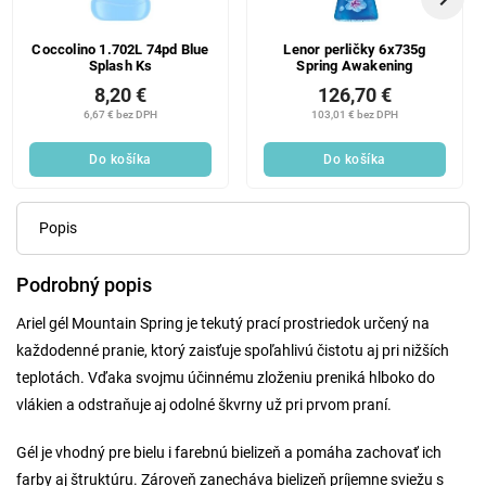
Coccolino 1.702L 74pd Blue
Lenor perličky 6x735g
Splash Ks
Spring Awakening
8,20 €
126,70 €
6,67 € bez DPH
103,01 € bez DPH
Do košíka
Do košíka
Popis
Podrobný popis
Ariel gél Mountain Spring je tekutý prací prostriedok určený na
každodenné pranie, ktorý zaisťuje spoľahlivú čistotu aj pri nižších
teplotách. Vďaka svojmu účinnému zloženiu preniká hlboko do
vlákien a odstraňuje aj odolné škvrny už pri prvom praní.
Gél je vhodný pre bielu i farebnú bielizeň a pomáha zachovať ich
farby aj štruktúru. Zároveň zanecháva bielizeň príjemne sviežu s