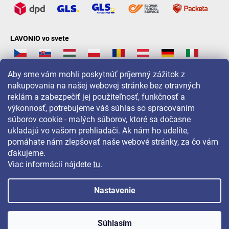
LAVONIO vo svete
Aby sme vám mohli poskytnúť príjemný zážitok z
nakupovania na našej webovej stránke bez otravných
reklám a zabezpečiť jej použiteľnosť, funkčnosť a
Pre akcie, súťaže a zľavy nás sledujte na:
výkonnosť, potrebujeme váš súhlas so spracovaním
súborov cookie - malých súborov, ktoré sa dočasne
ukladajú vo vašom prehliadači. Ak nám ho udelíte,
pomáhate nám zlepšovať naše webové stránky, za čo vám
ďakujeme.
Viac informácií nájdete
tu
.
Nastavenie
Copyright 2026
LAVONIO.sk
. Všetky práva vyhradené.
Súhlasím