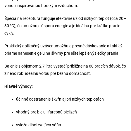
vôňou inšpirovanou horským vzduchom.
Špeciálna receptúra funguje efektívne už od nízkych teplôt (cca 20–
30 °C), čo umožňuje úsporu energie a je ideálna pre krátke pracie
cykly.
Praktický aplikačný uzáver umožňuje presné dávkovanie a taktiež
priame nanesenie gélu na škvrny pre ešte lepšie výsledky prania.
Balenie s objemom 2,7 litra vystačí približne na 60 pracích dávok, čo
z neho robí ideálnu voľbu pre bežnú domácnosť.
Hlavné výhody:
účinné odstránenie škvŕn aj pri nízkych teplotách
vhodný pre bielu i farebnú bielizeň
svieža dlhotrvajúca vôňa