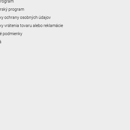
 program
erský program
y ochrany osobných údajov
y vrátenia tovaru alebo reklamácie
é podmienky
á