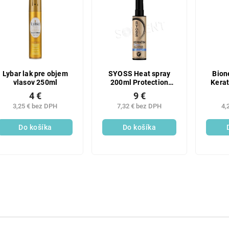
Lybar lak pre objem
SYOSS Heat spray
Bion
vlasov 250ml
200ml Protection
Kerat
Volum
4 €
9 €
3,25 € bez DPH
7,32 € bez DPH
4,
Do košíka
Do košíka