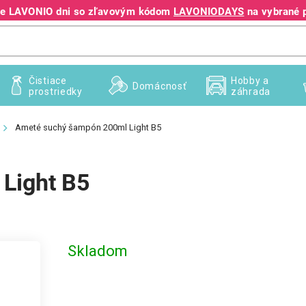
jte LAVONIO dni so zľavovým kódom
LAVONIODAYS
na vybrané 
+421 940 995 209
Čistiace
Hobby a
Domácnosť
prostriedky
záhrada
Ameté suchý šampón 200ml Light B5
Light B5
Skladom