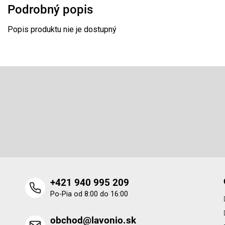
Podrobný popis
Popis produktu nie je dostupný
Z
á
p
Odoberať newsletter
ä
t
Vložte svoj e-mail a my Vám budeme zasielať informácie o 
i
produktoch na našom e-shope.
e
+421 940 995 209
Po-Pia od 8:00 do 16:00
obchod@lavonio.sk