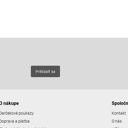
Email
nových
Prihlásiť sa
O nákupe
Spoloč
Darčekové poukazy
Kontakt
Doprava a platba
O nás