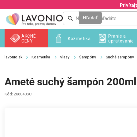
Prejsť
Privíta
na
obsah
Hľadať
AKČNÉ
Pranie a
Kozmetika
CENY
upratovanie
Kozmetika
Vlasy
Šampóny
Suché šampóny
Ameté suchý šampón 200ml 
Kód:
286040SC