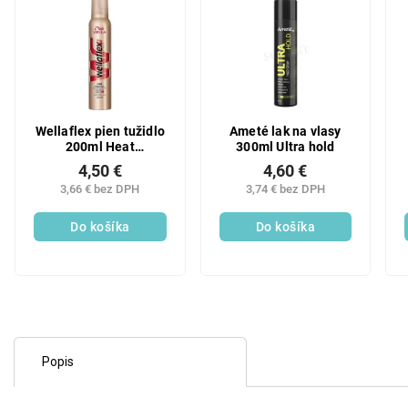
Wellaflex pien tužidlo
Ameté lak na vlasy
200ml Heat
300ml Ultra hold
protection Ultra
4,50 €
4,60 €
3,66 € bez DPH
3,74 € bez DPH
Do košíka
Do košíka
Popis