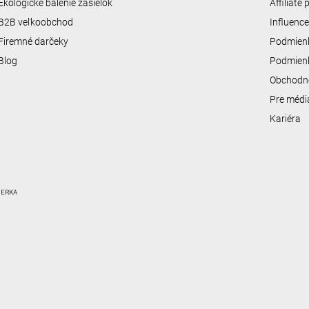
Ekologické balenie zásielok
Affiliate
B2B veľkoobchod
Influenc
Firemné darčeky
Podmienk
Blog
Podmienk
Obchodn
Pre médi
Kariéra