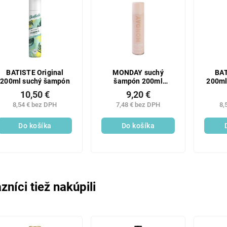
BATISTE Original
MONDAY suchý
BAT
200ml suchý šampón
šampón 200ml
200ml
VOLUME
10,50 €
9,20 €
8,54 € bez DPH
7,48 € bez DPH
8,
Do košíka
Do košíka
zníci tiež nakúpili