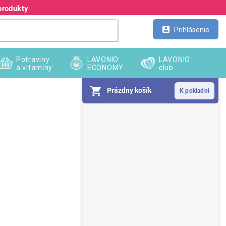
produkty
Kontakt
Veľkoobchod
Prihlásenie
Potraviny
LAVONIO
LAVONIO
a vitamíny
ECONOMY
club
Prázdny košík
B
o
č
n
ý
p
a
n
e
l