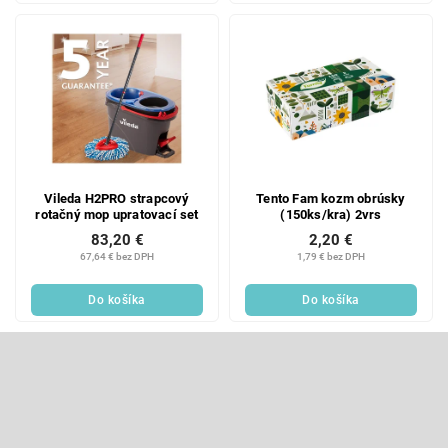
Vileda H2PRO strapcový
Tento Fam kozm obrúsky
rotačný mop upratovací set
(150ks/kra) 2vrs
83,20 €
2,20 €
67,64 € bez DPH
1,79 € bez DPH
Do košíka
Do košíka
Z
á
p
Odoberať newsletter
ä
t
Vložte svoj e-mail a my Vám budeme zasielať informácie o nových
produktoch na našom e-shope.