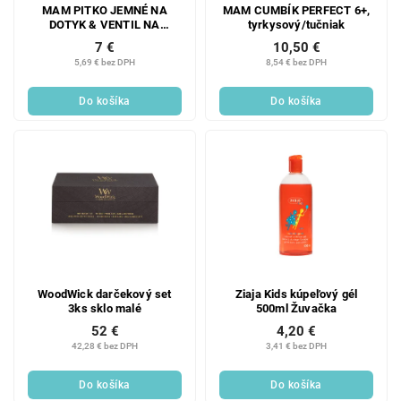
MAM PITKO JEMNÉ NA
MAM CUMBÍK PERFECT 6+,
DOTYK & VENTIL NA
tyrkysový/tučniak
VŠETKY HRNKY, 4+ mesiace
7 €
10,50 €
5,69 € bez DPH
8,54 € bez DPH
Do košíka
Do košíka
WoodWick darčekový set
Ziaja Kids kúpeľový gél
3ks sklo malé
500ml Žuvačka
52 €
4,20 €
42,28 € bez DPH
3,41 € bez DPH
Do košíka
Do košíka