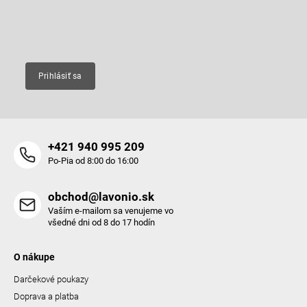
i
e
Email
Prihlásiť sa
+421 940 995 209
Po-Pia od 8:00 do 16:00
obchod@lavonio.sk
Vaším e-mailom sa venujeme vo
všedné dni od 8 do 17 hodín
O nákupe
Darčekové poukazy
Doprava a platba