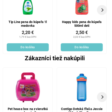
Tip Line pena do kúpeľa 1l
Happy kids pena do kúpeľa
medovka
500ml deti
2,20 €
2,50 €
1,79 € bez DPH
2,03 € bez DPH
Do košíka
Do košíka
Zákazníci tiež nakúpili
Pet house box na zvieratká
Contigo Detská fľaša Jessie