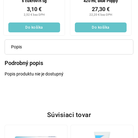
s cukrovín 5g
420 ml, Blue Poppy
3,10 €
27,30 €
2,52 € bez DPH
22,20 € bez DPH
Do košíka
Do košíka
Popis
Podrobný popis
Popis produktu nie je dostupný
Súvisiaci tovar