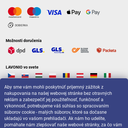
Možnosti doručenia
LAVONIO vo svete
Aby sme vám mohli poskytnúť príjemný zážitok z
nakupovania na našej webovej stránke bez otravných
reklám a zabezpečiť jej použiteľnosť, funkčnosť a
Pre akcie, súťaže a zľavy nás sledujte na:
výkonnosť, potrebujeme váš súhlas so spracovaním
súborov cookie - malých súborov, ktoré sa dočasne
ukladajú vo vašom prehliadači. Ak nám ho udelíte,
pomáhate nám zlepšovať naše webové stránky, za čo vám