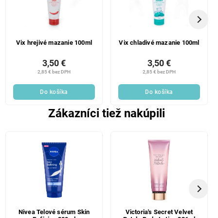
Vix hrejivé mazanie 100ml
Vix chladivé mazanie 100ml
3,50 €
3,50 €
2,85 € bez DPH
2,85 € bez DPH
Do košíka
Do košíka
Zákazníci tiež nakúpili
Nivea Telové sérum Skin
Victoria's Secret Velvet