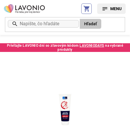
Prejsť
na
obsah
Hľadať
Privítajte LAVONIO dni so zľavovým kódom
LAVONIODAYS
na vybrané
produkty
Kód:
161982SC