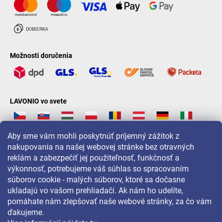
Možnosti doručenia
LAVONIO vo svete
Aby sme vám mohli poskytnúť príjemný zážitok z
nakupovania na našej webovej stránke bez otravných
reklám a zabezpečiť jej použiteľnosť, funkčnosť a
Pre akcie, súťaže a zľavy nás sledujte na:
výkonnosť, potrebujeme váš súhlas so spracovaním
súborov cookie - malých súborov, ktoré sa dočasne
ukladajú vo vašom prehliadači. Ak nám ho udelíte,
pomáhate nám zlepšovať naše webové stránky, za čo vám
ďakujeme.