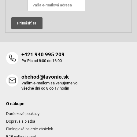
i
e
Prihlásiť sa
+421 940 995 209
Po-Pia od 8:00 do 16:00
obchod@lavonio.sk
Vaším e-mailom sa venujeme vo
všedné dni od 8 do 17 hodín
O nákupe
Darčekové poukazy
Doprava a platba
Ekologické balenie zásielok
B2B veľkoobchod