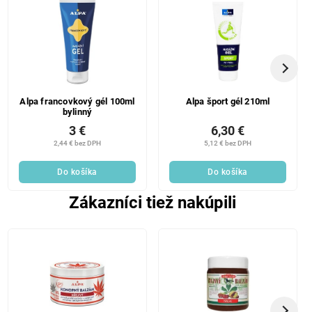
Alpa francovkový gél 100ml
Alpa šport gél 210ml
bylinný
3 €
6,30 €
2,44 € bez DPH
5,12 € bez DPH
Do košíka
Do košíka
Zákazníci tiež nakúpili