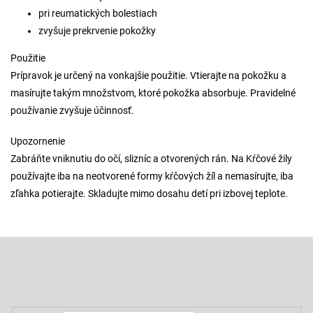
pri reumatických bolestiach
zvyšuje prekrvenie pokožky
Použitie
Prípravok je určený na vonkajšie použitie. Vtierajte na pokožku a
masírujte takým množstvom, ktoré pokožka absorbuje. Pravidelné
používanie zvyšuje účinnosť.
Upozornenie
Zabráňte vniknutiu do očí, slizníc a otvorených rán. Na Kŕčové žily
používajte iba na neotvorené formy kŕčových žíl a nemasírujte, iba
zľahka potierajte. Skladujte mimo dosahu detí pri izbovej teplote.
Z
á
p
Odoberať newsletter
ä
t