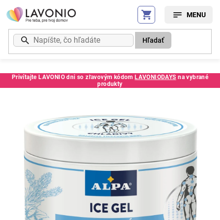
Prejsť
na
obsah
Hľadať
Privítajte LAVONIO dni so zľavovým kódom
LAVONIODAYS
na vybrané
produkty
Kód:
1315SC