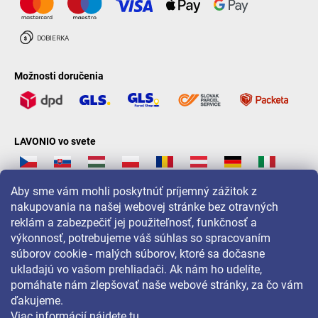
Možnosti doručenia
LAVONIO vo svete
Aby sme vám mohli poskytnúť príjemný zážitok z
nakupovania na našej webovej stránke bez otravných
reklám a zabezpečiť jej použiteľnosť, funkčnosť a
Pre akcie, súťaže a zľavy nás sledujte na:
výkonnosť, potrebujeme váš súhlas so spracovaním
súborov cookie - malých súborov, ktoré sa dočasne
ukladajú vo vašom prehliadači. Ak nám ho udelíte,
pomáhate nám zlepšovať naše webové stránky, za čo vám
ďakujeme.
Viac informácií nájdete
tu
.