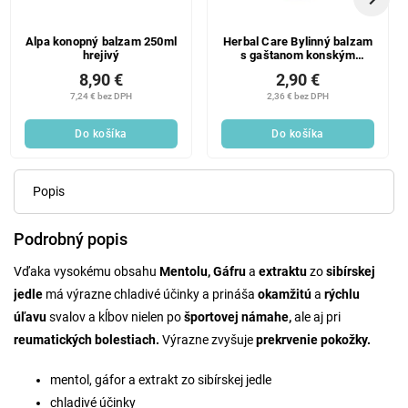
Alpa konopný balzam 250ml
Herbal Care Bylinný balzam
hrejivý
s gaštanom konským
hrejivý 500 ml
8,90 €
2,90 €
7,24 € bez DPH
2,36 € bez DPH
Do košíka
Do košíka
Popis
Podrobný popis
Vďaka vysokému obsahu
Mentolu, Gáfru
a
extraktu
zo
sibírskej
jedle
má výrazne chladivé účinky a prináša
okamžitú
a
rýchlu
úľavu
svalov a kĺbov nielen po
športovej námahe,
ale aj pri
reumatických bolestiach.
Výrazne zvyšuje
prekrvenie pokožky.
mentol, gáfor a extrakt zo sibírskej jedle
chladivé účinky