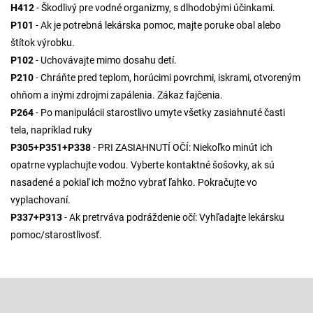
H412
- Škodlivý pre vodné organizmy, s dlhodobými účinkami.
P101
- Ak je potrebná lekárska pomoc, majte poruke obal alebo
štítok výrobku.
P102
- Uchovávajte mimo dosahu detí.
P210
- Chráňte pred teplom, horúcimi povrchmi, iskrami, otvoreným
ohňom a inými zdrojmi zapálenia. Zákaz fajčenia.
P264
- Po manipulácii starostlivo umyte všetky zasiahnuté časti
tela, napríklad ruky
P305+P351+P338
- PRI ZASIAHNUTÍ OČÍ: Niekoľko minút ich
opatrne vyplachujte vodou. Vyberte kontaktné šošovky, ak sú
nasadené a pokiaľ ich možno vybrať ľahko. Pokračujte vo
vyplachovaní.
P337+P313
- Ak pretrváva podráždenie očí: Vyhľadajte lekársku
pomoc/starostlivosť.
Z
á