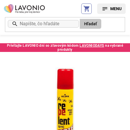
Prejsť
na
obsah
Hľadať
Privítajte LAVONIO dni so zľavovým kódom
LAVONIODAYS
na vybrané
produkty
Kód:
69790SC