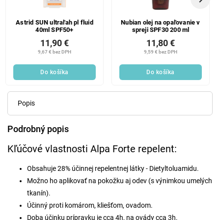
Astrid SUN ultraľah pl fluid
Nubian olej na opaľovanie v
40ml SPF50+
spreji SPF30 200 ml
11,90 €
11,80 €
9,67 € bez DPH
9,59 € bez DPH
Do košíka
Do košíka
Popis
Podrobný popis
Kľúčové vlastnosti Alpa Forte repelent:
Obsahuje 28% účinnej repelentnej látky - Dietyltoluamidu.
Možno ho aplikovať na pokožku aj odev (s výnimkou umelých
tkanín).
Účinný proti komárom, kliešťom, ovadom.
Doba účinku prípravku je cca 4h, na ovády cca 3h.