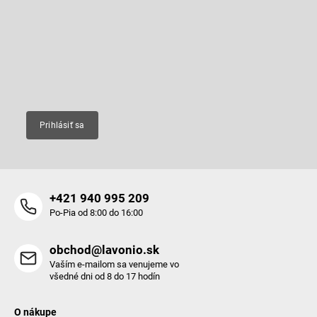
p
Odoberať newsletter
ä
t
Vložte svoj e-mail a my Vám budeme zasielať informácie o nových
produktoch na našom e-shope.
i
e
Email
Prihlásiť sa
+421 940 995 209
Po-Pia od 8:00 do 16:00
obchod@lavonio.sk
Vaším e-mailom sa venujeme vo
všedné dni od 8 do 17 hodín
O nákupe