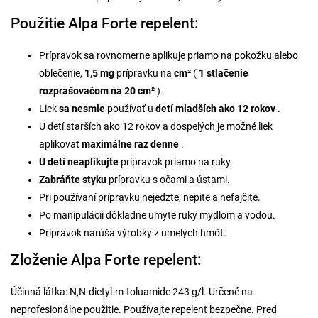
Použitie Alpa Forte repelent:
Prípravok sa rovnomerne aplikuje priamo na pokožku alebo
oblečenie,
1,5 mg
prípravku na
cm²
(
1 stlačenie
rozprašovačom na 20 cm²
).
Liek
sa nesmie
používať u
detí mladších ako 12 rokov
.
U detí starších ako 12 rokov a dospelých je možné liek
aplikovať
maximálne raz denne
.
U detí neaplikujte
prípravok priamo na ruky.
Zabráňte styku
prípravku s očami a ústami.
Pri používaní prípravku nejedzte, nepite a nefajčite.
Po manipulácii dôkladne umyte ruky mydlom a vodou.
Prípravok narúša výrobky z umelých hmôt.
Zloženie Alpa Forte repelent:
Účinná látka: N,N-dietyl-m-toluamide 243 g/l. Určené na
neprofesionálne použitie. Používajte repelent bezpečne. Pred