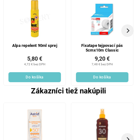
Alpa repelent 90ml sprej
Fixatape tejpovací pás
5cmx10m Classic
5,80 €
9,20 €
4,72 € bez DPH
7,48 € bez DPH
Do košíka
Do košíka
Zákazníci tiež nakúpili