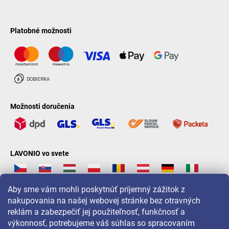
Platobné možnosti
Možnosti doručenia
LAVONIO vo svete
Aby sme vám mohli poskytnúť príjemný zážitok z
nakupovania na našej webovej stránke bez otravných
reklám a zabezpečiť jej použiteľnosť, funkčnosť a
Pre akcie, súťaže a zľavy nás sledujte na:
výkonnosť, potrebujeme váš súhlas so spracovaním