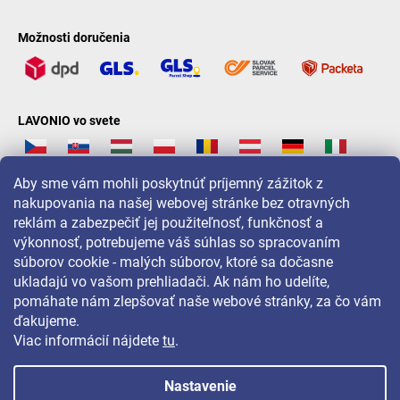
Možnosti doručenia
LAVONIO vo svete
Aby sme vám mohli poskytnúť príjemný zážitok z
nakupovania na našej webovej stránke bez otravných
reklám a zabezpečiť jej použiteľnosť, funkčnosť a
Pre akcie, súťaže a zľavy nás sledujte na:
výkonnosť, potrebujeme váš súhlas so spracovaním
súborov cookie - malých súborov, ktoré sa dočasne
ukladajú vo vašom prehliadači. Ak nám ho udelíte,
pomáhate nám zlepšovať naše webové stránky, za čo vám
ďakujeme.
Viac informácií nájdete
tu
.
Nastavenie