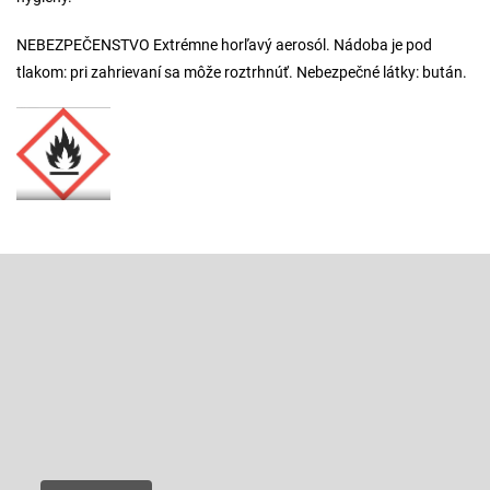
NEBEZPEČENSTVO Extrémne horľavý aerosól. Nádoba je pod
tlakom: pri zahrievaní sa môže roztrhnúť. Nebezpečné látky: bután.
Z
á
p
Odoberať newsletter
ä
t
Vložte svoj e-mail a my Vám budeme zasielať informácie o nových
produktoch na našom e-shope.
i
e
Email