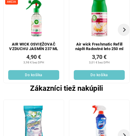
AKCIA
AIR WICK OSVIEŽOVAČ
Air wick Freshmatic Refill
VZDUCHU JASMÍN 237 ML
náplň Radostné leto 250 ml
4,90 €
3,70 €
3,98 € bez DPH
3,01 € bez DPH
Do košíka
Do košíka
Zákazníci tiež nakúpili