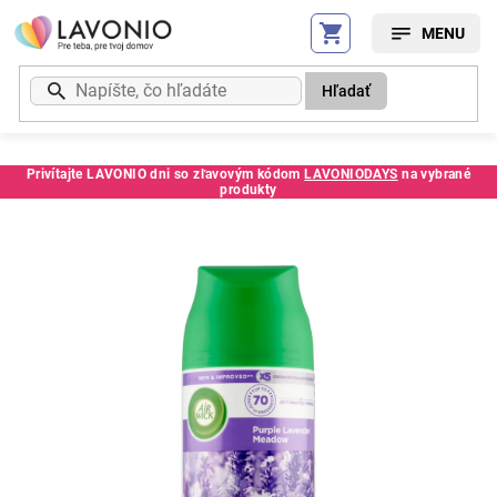
Prejsť
na
obsah
Hľadať
Privítajte LAVONIO dni so zľavovým kódom
LAVONIODAYS
na vybrané
produkty
Kód:
65454CE