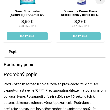
GreenSh obrúsky
Domestos Power Foam
(40ks/fol)PRO Antib WC
Arctic Penový čistič toaliet
a kúpeľní 435 ml
3,60 €
3,29 €
2,93 € bez DPH
2,67 € bez DPH
Do košíka
Do košíka
Popis
Podrobný popis
Podrobný popis
Pred vložením aerosólu do difuzéra sa presvedčte, že je difuzér
vypnutý: nastavenie “OFF”. Pred zapnutím, difuzér natočte smerom
od vašej tváre. Po zapnutí difuzéra dôjde po 15 sekundách k
automatickému uvoľneniu vône. Upozornenie: Podrobne si
prečítajte pokyny pre bezpečné zaobchádzanie pred použitím