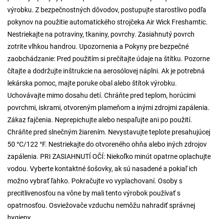
výrobku. Z bezpečnostných dôvodov, postupujte starostlivo podľa
pokynov na použitie automatického strojčeka Air Wick Freshamtic.
Nestriekajte na potraviny, tkaniny, povrchy. Zasiahnutý povrch
zotrite vlhkou handrou. Upozornenia a Pokyny pre bezpečné
zaobchádzanie: Pred použitím si prečítajte údaje na štítku. Pozorne
čítajte a dodržujte inštrukcie na aerosólovej náplni. Ak je potrebná
lekárska pomoc, majte poruke obal alebo štítok výrobku.
Uchovávajte mimo dosahu detí. Chráňte pred teplom, horúcimi
povrchmi, iskrami, otvoreným plameňom a inými zdrojmi zapálenia.
Zákaz fajčenia. Neprepichujte alebo nespaľujte ani po použití.
Chráňte pred slnečným žiarením. Nevystavujte teplote presahujúcej
50 °C/122 °F. Nestriekajte do otvoreného ohňa alebo iných zdrojov
zapálenia. PRI ZASIAHNUTÍ OČÍ: Niekoľko minút opatrne oplachujte
vodou. Vyberte kontaktné šošovky, ak sú nasadené a pokiaľ ich
možno vybrať ľahko. Pokračujte vo vyplachovaní. Osoby s
precitlivenosťou na vône by mali tento výrobok používať s
opatrnosťou. Osviežovače vzduchu nemôžu nahradiť správnej
hygieny.