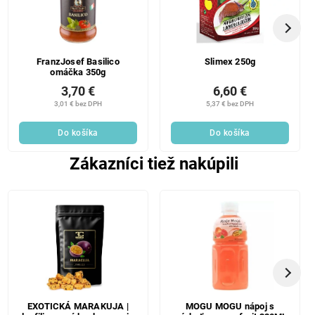
FranzJosef Basilico
Slimex 250g
omáčka 350g
3,70 €
6,60 €
3,01 € bez DPH
5,37 € bez DPH
Do košíka
Do košíka
Zákazníci tiež nakúpili
EXOTICKÁ MARAKUJA |
MOGU MOGU nápoj s