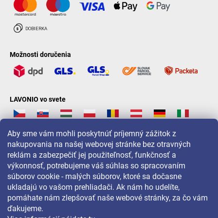
Možnosti doručenia
LAVONIO vo svete
Aby sme vám mohli poskytnúť príjemný zážitok z
nakupovania na našej webovej stránke bez otravných
reklám a zabezpečiť jej použiteľnosť, funkčnosť a
Pre akcie, súťaže a zľavy nás sledujte na:
výkonnosť, potrebujeme váš súhlas so spracovaním
súborov cookie - malých súborov, ktoré sa dočasne
ukladajú vo vašom prehliadači. Ak nám ho udelíte,
pomáhate nám zlepšovať naše webové stránky, za čo vám
ďakujeme.