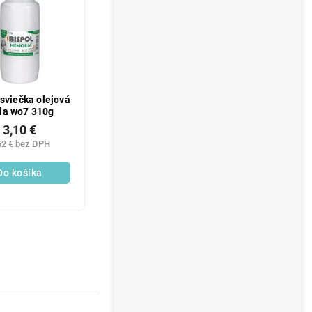
 sviečka olejová
la wo7 310g
3,10 €
52 € bez DPH
Do košíka