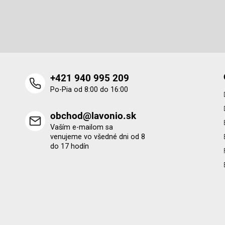
t
Vložte svoj e-mail a my Vám budeme zasielať informácie o 
i
produktoch na našom e-shope.
e
+421 940 995 209
Po-Pia od 8:00 do 16:00
obchod@lavonio.sk
Vaším e-mailom sa
venujeme vo všedné dni od 8
do 17 hodín