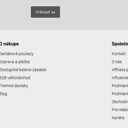
nových
Prihlásiť sa
O nákupe
Spoloč
Darčekové poukazy
Kontakt
Doprava a platba
O nás
Ekologické balenie zásielok
Affiliate
B2B veľkoobchod
Influenc
Firemné darčeky
Podmienk
Blog
Podmienk
Obchodn
Pre médi
Kariéra