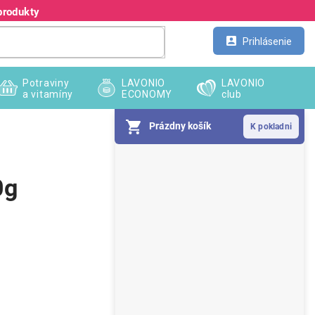
produkty
Kontakt
Veľkoobchod
Prihlásenie
Potraviny
LAVONIO
LAVONIO
a vitamíny
ECONOMY
club
Prázdny košík
B
o
č
0g
n
ý
p
a
n
e
l