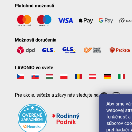
Platobné možnosti
Možnosti doručenia
LAVONIO vo svete
Pre akcie, súťaže a zľavy nás sledujte na:
Aby sme vám
webovej strá
funkčnosť a
súborov coo
prehliadači