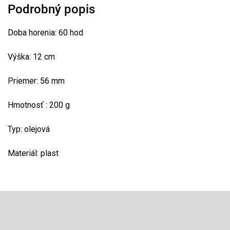
Podrobný popis
Doba horenia: 60 hod
Výška: 12 cm
Priemer: 56 mm
Hmotnosť : 200 g
Typ: olejová
Materiál: plast
Z
á
p
Odoberať newsletter
ä