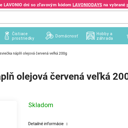
jte LAVONIO dni so zľavovým kódom
LAVONIODAYS
na vybrané 
+421 940 995 209
Čistiace
Hobby a
Domácnosť
prostriedky
záhrada
 sviečka náplň olejová červená veľká 200g
áplň olejová červená veľká 20
Skladom
Detailné informácie