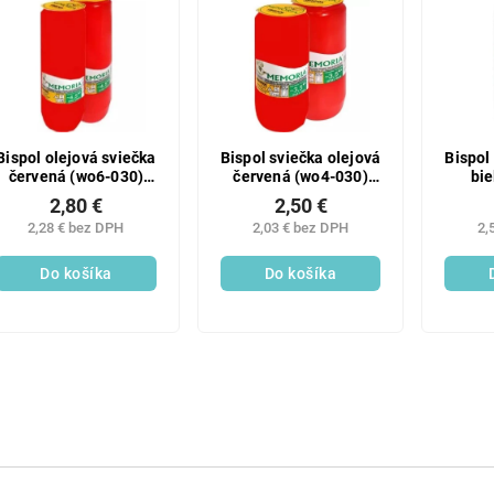
Bispol olejová sviečka
Bispol sviečka olejová
Bispol
červená (wo6-030)
červená (wo4-030)
bie
340g
225g
2,80 €
2,50 €
2,28 € bez DPH
2,03 € bez DPH
2,
Do košíka
Do košíka