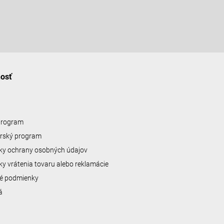
nosť
 program
erský program
y ochrany osobných údajov
y vrátenia tovaru alebo reklamácie
é podmienky
á