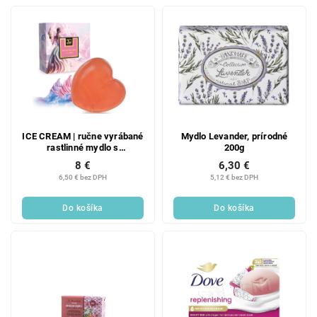
ICE CREAM | ručne vyrábané
Mydlo Levander, prírodné
rastlinné mydlo s
200g
kokosovým olejom &
8 €
6,30 €
glycerínom | 85 g
6,50 € bez DPH
5,12 € bez DPH
Do košíka
Do košíka