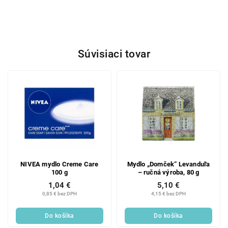
Súvisiaci tovar
NIVEA mydlo Creme Care
Mydlo „Domček“ Levanduľa
100 g
– ručná výroba, 80 g
1,04 €
5,10 €
0,85 € bez DPH
4,15 € bez DPH
Do košíka
Do košíka