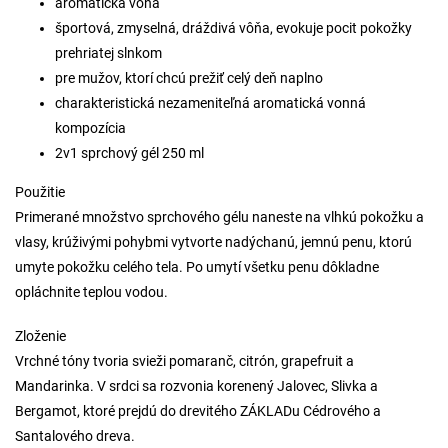
aromatická vôňa
športová, zmyselná, dráždivá vôňa, evokuje pocit pokožky
prehriatej slnkom
pre mužov, ktorí chcú prežiť celý deň naplno
charakteristická nezameniteľná aromatická vonná
kompozícia
2v1 sprchový gél 250 ml
Použitie
Primerané množstvo sprchového gélu naneste na vlhkú pokožku a
vlasy, krúživými pohybmi vytvorte nadýchanú, jemnú penu, ktorú
umyte pokožku celého tela. Po umytí všetku penu dôkladne
opláchnite teplou vodou.
Zloženie
Vrchné tóny tvoria svieži pomaranč, citrón, grapefruit a
Mandarinka. V srdci sa rozvonia korenený Jalovec, Slivka a
Bergamot, ktoré prejdú do drevitého ZÁKLADu Cédrového a
Santalového dreva.