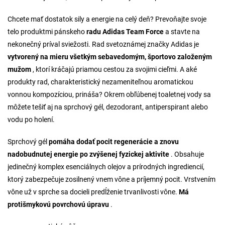
Chcete mať dostatok sily a energie na celý deň? Prevoňajte svoje
telo produktmi pánskeho
radu Adidas Team Force
a stavte na
nekonečný príval sviežosti. Rad svetoznámej značky Adidas je
vytvorený na mieru všetkým sebavedomým, športovo založeným
mužom
, ktorí kráčajú priamou cestou za svojimi cieľmi. A aké
produkty rad, charakteristický nezameniteľnou aromatickou
vonnou kompozíciou, prináša? Okrem obľúbenej toaletnej vody sa
môžete tešiť aj na sprchový gél, dezodorant, antiperspirant alebo
vodu po holení.
Sprchový gél
pomáha dodať pocit regenerácie a znovu
nadobudnutej energie po zvýšenej fyzickej aktivite
. Obsahuje
jedinečný komplex esenciálnych olejov a prírodných ingrediencií,
ktorý zabezpečuje zosilnený vnem vône a príjemný pocit. Vrstvením
vône už v sprche sa docieli predĺženie trvanlivosti vône.
Má
protišmykovú povrchovú úpravu
.