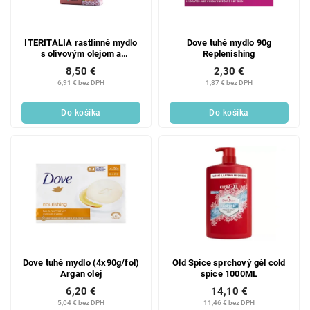
ITERITALIA rastlinné mydlo
Dove tuhé mydlo 90g
s olivovým olejom a
Replenishing
bambuckým maslom -
8,50 €
2,30 €
jazmín a santalové drevo,
6,91 € bez DPH
1,87 € bez DPH
175 g
Do košíka
Do košíka
Dove tuhé mydlo (4x90g/fol)
Old Spice sprchový gél cold
Argan olej
spice 1000ML
6,20 €
14,10 €
5,04 € bez DPH
11,46 € bez DPH