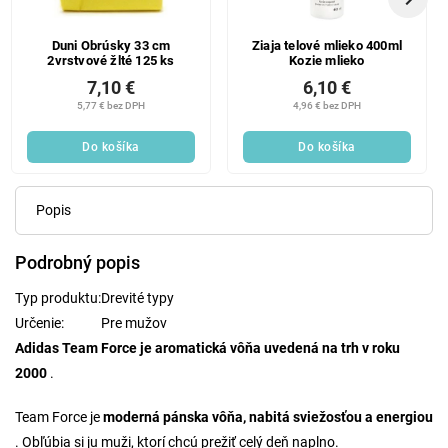
Duni Obrúsky 33 cm
Ziaja telové mlieko 400ml
2vrstvové žlté 125 ks
Kozie mlieko
7,10 €
6,10 €
5,77 € bez DPH
4,96 € bez DPH
Do košíka
Do košíka
Popis
Podrobný popis
Typ produktu:
Drevité typy
Určenie:
Pre mužov
Adidas Team Force je aromatická vôňa uvedená na trh v roku
2000
.
Team Force je
moderná pánska vôňa, nabitá sviežosťou a energiou
. Obľúbia si ju muži, ktorí chcú prežiť celý deň naplno.