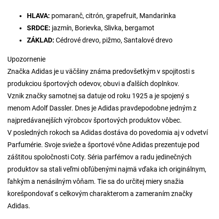
HLAVA:
pomaranč, citrón, grapefruit, Mandarinka
SRDCE:
jazmín, Borievka, Slivka, bergamot
ZÁKLAD:
Cédrové drevo, pižmo, Santalové drevo
Upozornenie
Značka Adidas je u väčšiny známa predovšetkým v spojitosti s
produkciou športových odevov, obuvi a ďalších doplnkov.
Vznik značky samotnej sa datuje od roku 1925 a je spojený s
menom Adolf Dassler. Dnes je Adidas pravdepodobne jedným z
najpredávanejších výrobcov športových produktov vôbec.
V posledných rokoch sa Adidas dostáva do povedomia aj v odvetví
Parfumérie. Svoje svieže a športové vône Adidas prezentuje pod
záštitou spoločnosti Coty. Séria parfémov a radu jedinečných
produktov sa stali veľmi obľúbenými najmä vďaka ich originálnym,
ľahkým a nenásilným vôňam. Tie sa do určitej miery snažia
korešpondovať s celkovým charakterom a zameraním značky
Adidas.