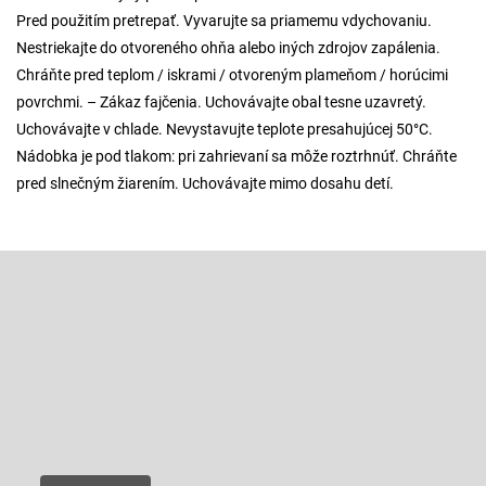
Pred použitím pretrepať. Vyvarujte sa priamemu vdychovaniu.
Nestriekajte do otvoreného ohňa alebo iných zdrojov zapálenia.
Chráňte pred teplom / iskrami / otvoreným plameňom / horúcimi
povrchmi. – Zákaz fajčenia. Uchovávajte obal tesne uzavretý.
Uchovávajte v chlade. Nevystavujte teplote presahujúcej 50°C.
Nádobka je pod tlakom: pri zahrievaní sa môže roztrhnúť. Chráňte
pred slnečným žiarením. Uchovávajte mimo dosahu detí.
Z
á
p
Odoberať newsletter
ä
t
Vložte svoj e-mail a my Vám budeme zasielať informácie o nových
produktoch na našom e-shope.
i
e
Email