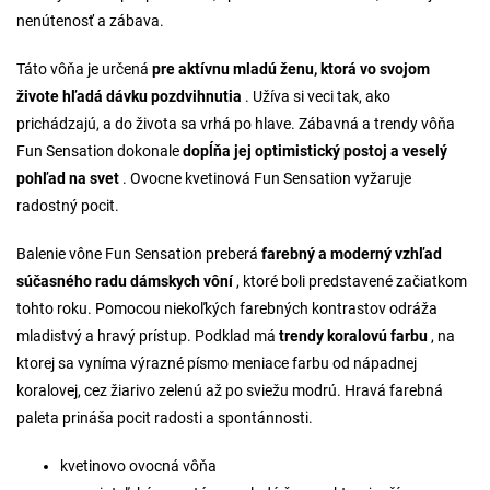
nenútenosť a zábava.
Táto vôňa je určená
pre aktívnu mladú ženu, ktorá vo svojom
živote hľadá dávku pozdvihnutia
. Užíva si veci tak, ako
prichádzajú, a do života sa vrhá po hlave. Zábavná a trendy vôňa
Fun Sensation dokonale
dopĺňa jej optimistický postoj a veselý
pohľad na svet
. Ovocne kvetinová Fun Sensation vyžaruje
radostný pocit.
Balenie vône Fun Sensation preberá
farebný a moderný vzhľad
súčasného radu dámskych vôní
, ktoré boli predstavené začiatkom
tohto roku. Pomocou niekoľkých farebných kontrastov odráža
mladistvý a hravý prístup. Podklad má
trendy koralovú farbu
, na
ktorej sa vyníma výrazné písmo meniace farbu od nápadnej
koralovej, cez žiarivo zelenú až po sviežu modrú. Hravá farebná
paleta prináša pocit radosti a spontánnosti.
kvetinovo ovocná vôňa