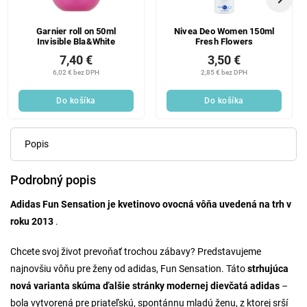
Garnier roll on 50ml
Nivea Deo Women 150ml
Invisible Bla&White
Fresh Flowers
7,40 €
3,50 €
6,02 € bez DPH
2,85 € bez DPH
Do košíka
Do košíka
Popis
Podrobný popis
Adidas Fun Sensation je kvetinovo ovocná vôňa uvedená na trh v
roku 2013
.
Chcete svoj život prevoňať trochou zábavy? Predstavujeme
najnovšiu vôňu pre ženy od adidas, Fun Sensation. Táto
strhujúca
nová varianta skúma ďalšie stránky modernej dievčatá adidas
–
bola vytvorená pre priateľskú, spontánnu mladú ženu, z ktorej srší