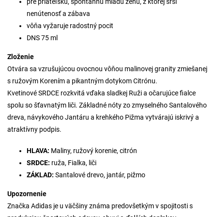
pre priateľskú, spontánnu mladú ženu, z ktorej srší
nenútenosť a zábava
vôňa vyžaruje radostný pocit
DNS 75 ml
Zloženie
Otvára sa vzrušujúcou ovocnou vôňou malinovej granity zmiešanej
s ružovým
Korením
a pikantným dotykom
Citrónu.
Kvetinové
SRDCE
rozkvitá vďaka sladkej
Ruži
a očarujúce fialce
spolu so šťavnatým
liči. Základné nóty zo zmyselného
Santalového
dreva, návykového
Jantáru
a krehkého
Pižma
vytvárajú iskrivý a
atraktívny podpis.
HLAVA:
Maliny, ružový
korenie,
citrón
SRDCE:
ruža,
Fialka,
liči
ZÁKLAD:
Santalové drevo,
jantár,
pižmo
Upozornenie
Značka Adidas je u väčšiny známa predovšetkým v spojitosti s