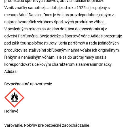
produkciou športových odevov, obuvi a ďalších doplnkov.
Vznik značky samotnej sa datuje od roku 1925 a je spojený s
menom Adolf Dassler. Dnes je Adidas pravdepodobne jedným z
najpredávanejších výrobcov športových produktov vôbec.
V posledných rokoch sa Adidas dostáva do povedomia aj v
odvetví
Parfuméria. Svoje svieže a športové vône Adidas prezentuje
pod záštitou spoločnosti Coty. Séria parfémov a radu jedinečných
produktov sa stali veľmi obľúbenými najmä vďaka ich originálnym,
ľahkým a nenásilným vôňam. Tie sa do určitej miery snažia
korešpondovať s celkovým charakterom a zameraním značky
Adidas.
Bezpečnostné upozornenie
Horľavé
Varovanie. Pokyny pre bezpečné zaobchádzanie