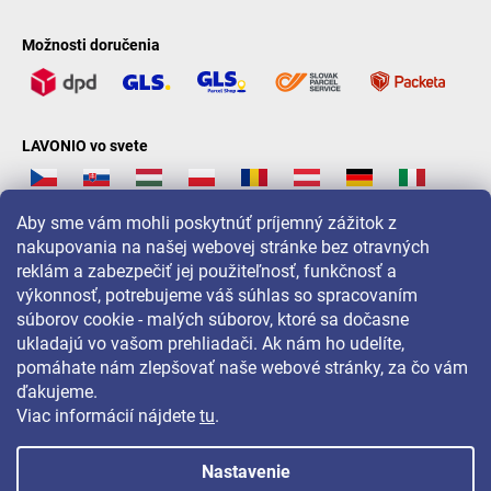
Možnosti doručenia
LAVONIO vo svete
Aby sme vám mohli poskytnúť príjemný zážitok z
nakupovania na našej webovej stránke bez otravných
reklám a zabezpečiť jej použiteľnosť, funkčnosť a
Pre akcie, súťaže a zľavy nás sledujte na:
výkonnosť, potrebujeme váš súhlas so spracovaním
súborov cookie - malých súborov, ktoré sa dočasne
ukladajú vo vašom prehliadači. Ak nám ho udelíte,
pomáhate nám zlepšovať naše webové stránky, za čo vám
ďakujeme.
Viac informácií nájdete
tu
.
Nastavenie