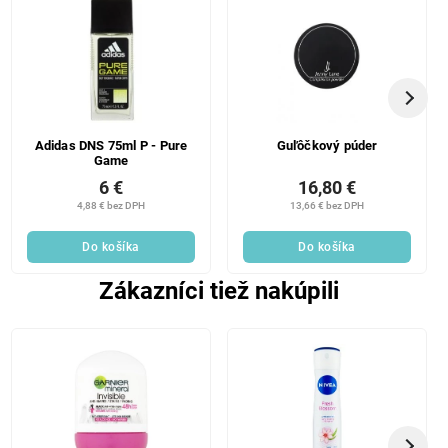
Adidas DNS 75ml P - Pure
Guľôčkový púder
Game
6 €
16,80 €
4,88 € bez DPH
13,66 € bez DPH
Do košíka
Do košíka
Zákazníci tiež nakúpili