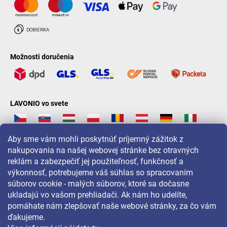
Možnosti doručenia
LAVONIO vo svete
Aby sme vám mohli poskytnúť príjemný zážitok z
nakupovania na našej webovej stránke bez otravných
reklám a zabezpečiť jej použiteľnosť, funkčnosť a
Pre akcie, súťaže a zľavy nás sledujte na:
výkonnosť, potrebujeme váš súhlas so spracovaním
súborov cookie - malých súborov, ktoré sa dočasne
ukladajú vo vašom prehliadači. Ak nám ho udelíte,
pomáhate nám zlepšovať naše webové stránky, za čo vám
ďakujeme.