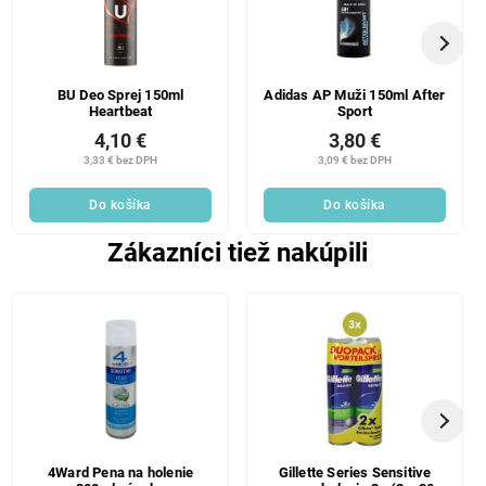
BU Deo Sprej 150ml
Adidas AP Muži 150ml After
Heartbeat
Sport
4,10 €
3,80 €
3,33 € bez DPH
3,09 € bez DPH
Do košíka
Do košíka
Zákazníci tiež nakúpili
4Ward Pena na holenie
Gillette Series Sensitive