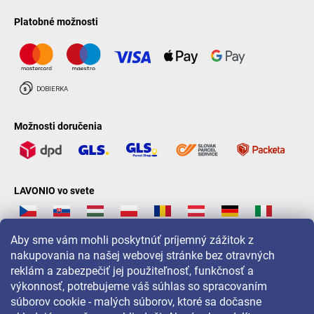
Platobné možnosti
Možnosti doručenia
LAVONIO vo svete
Aby sme vám mohli poskytnúť príjemný zážitok z
nakupovania na našej webovej stránke bez otravných
reklám a zabezpečiť jej použiteľnosť, funkčnosť a
Pre akcie, súťaže a zľavy nás sledujte na:
výkonnosť, potrebujeme váš súhlas so spracovaním
súborov cookie - malých súborov, ktoré sa dočasne