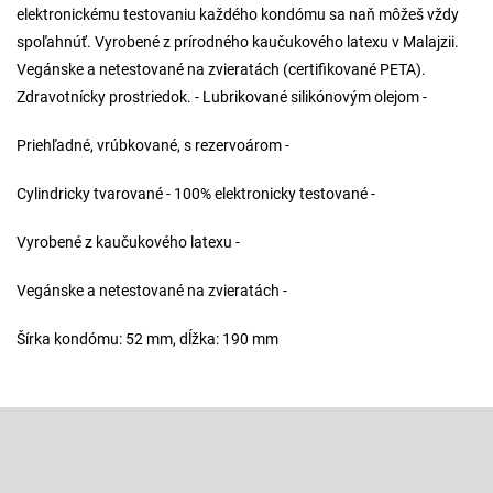
elektronickému testovaniu každého kondómu sa naň môžeš vždy
spoľahnúť. Vyrobené z prírodného kaučukového latexu v Malajzii.
Vegánske a netestované na zvieratách (certifikované PETA).
Zdravotnícky prostriedok. - Lubrikované silikónovým olejom -
Priehľadné, vrúbkované, s rezervoárom -
Cylindricky tvarované - 100% elektronicky testované -
Vyrobené z kaučukového latexu -
Vegánske a netestované na zvieratách -
Šírka kondómu: 52 mm, dĺžka: 190 mm
Z
á
p
Odoberať newsletter
ä