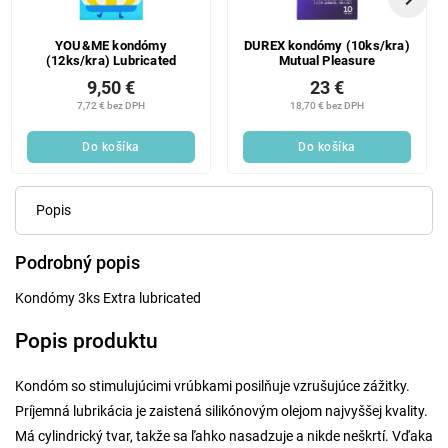
YOU&ME kondómy
DUREX kondómy (10ks/kra)
(12ks/kra) Lubricated
Mutual Pleasure
9,50 €
23 €
7,72 € bez DPH
18,70 € bez DPH
Do košíka
Do košíka
Popis
Podrobný popis
Kondómy 3ks Extra lubricated
Popis produktu
Kondóm so stimulujúcimi vrúbkami posilňuje vzrušujúce zážitky.
Príjemná lubrikácia je zaistená silikónovým olejom najvyššej kvality.
Má cylindrický tvar, takže sa ľahko nasadzuje a nikde neškrtí. Vďaka