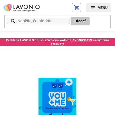
Prejsť
na
obsah
Hľadať
Privítajte LAVONIO dni so zľavovým kódom
LAVONIODAYS
na vybrané
produkty
Kód:
816TH126