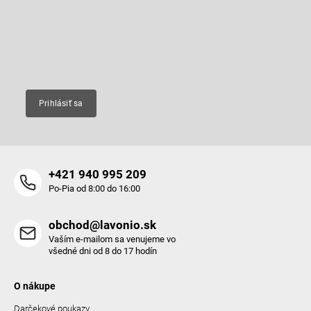
t
Vložte svoj e-mail a my Vám budeme zasielať informácie o nových
produktoch na našom e-shope.
i
e
Email
Prihlásiť sa
+421 940 995 209
Po-Pia od 8:00 do 16:00
obchod@lavonio.sk
Vaším e-mailom sa venujeme vo
všedné dni od 8 do 17 hodín
O nákupe
Darčekové poukazy