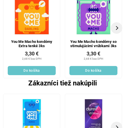
You Me Macho kondómy
You Me Macho kondómy so
Extra tenké 3ks
stimulujúcimi vrúbkami 3ks
3,30 €
3,30 €
2,68 € bez DPH
2,68 € bez DPH
Do košíka
Do košíka
Zákazníci tiež nakúpili