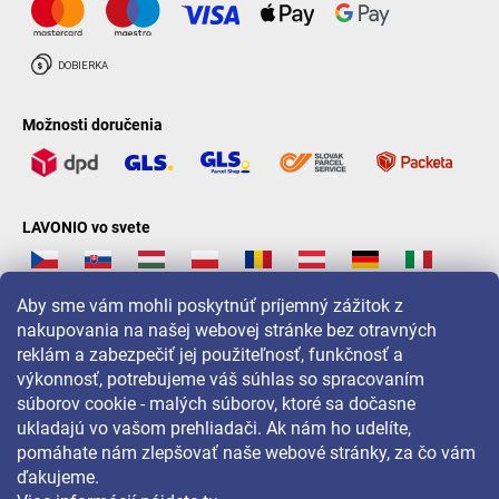
Možnosti doručenia
LAVONIO vo svete
Aby sme vám mohli poskytnúť príjemný zážitok z
nakupovania na našej webovej stránke bez otravných
reklám a zabezpečiť jej použiteľnosť, funkčnosť a
Pre akcie, súťaže a zľavy nás sledujte na:
výkonnosť, potrebujeme váš súhlas so spracovaním
súborov cookie - malých súborov, ktoré sa dočasne
ukladajú vo vašom prehliadači. Ak nám ho udelíte,
pomáhate nám zlepšovať naše webové stránky, za čo vám
ďakujeme.