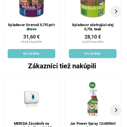
Xyladecor Oversol 0,75l prír
Xyladecor ošetrujúci olej
drevo
0,75L teak
31,60 €
28,10 €
25,69 € bez DPH
22,85 € bez DPH
Do košíka
Do košíka
Zákazníci tiež nakúpili
MERIDA Zásobník na
Jar Power Spray 12x800ml