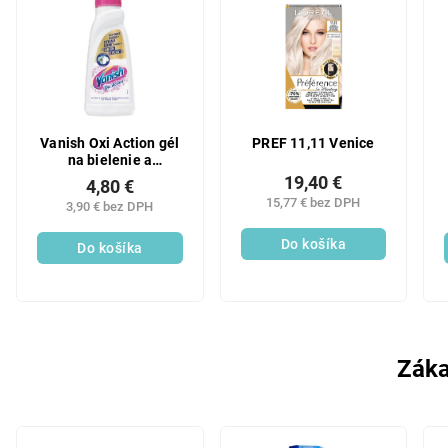
Vanish Oxi Action gél
PREF 11,11 Venice
na bielenie a
odstránenie škvŕn,
19,40 €
4,80 €
500 ml
15,77 € bez DPH
3,90 € bez DPH
Do košíka
Do košíka
Záka