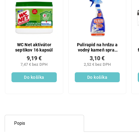
WC Net aktivátor
Pulirapid na hrdzu a
septikov 16 kapsúl
vodný kameň spray
500ml kúpeľne
9,19 €
3,10 €
kuchyne
7,47 € bez DPH
2,52 € bez DPH
Do košíka
Do košíka
Popis