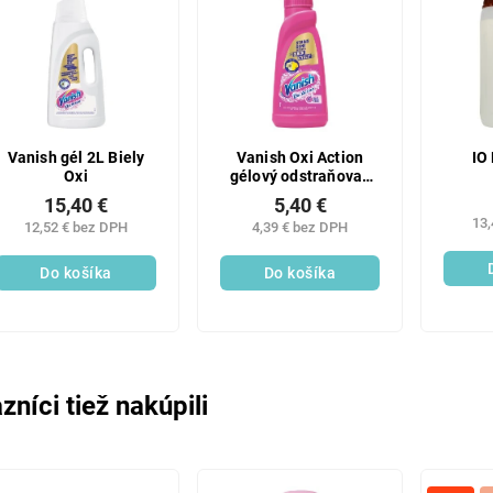
Vanish gél 2L Biely
Vanish Oxi Action
IO
Oxi
gélový odstraňovač
škvŕn ružový, 500 ml
15,40 €
5,40 €
13,
12,52 € bez DPH
4,39 € bez DPH
Do košíka
Do košíka
zníci tiež nakúpili