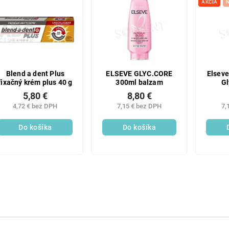
AKCIA
Blend a dent Plus
ELSEVE GLYC.CORE
Elsev
fixačný krém plus 40 g
300ml balzam
Gl
5,80 €
8,80 €
4,72 € bez DPH
7,15 € bez DPH
7,
Do košíka
Do košíka