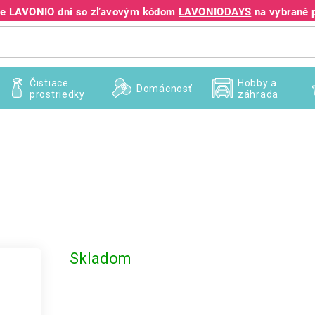
jte LAVONIO dni so zľavovým kódom
LAVONIODAYS
na vybrané 
+421 940 995 209
Čistiace
Hobby a
Domácnosť
prostriedky
záhrada
Skladom