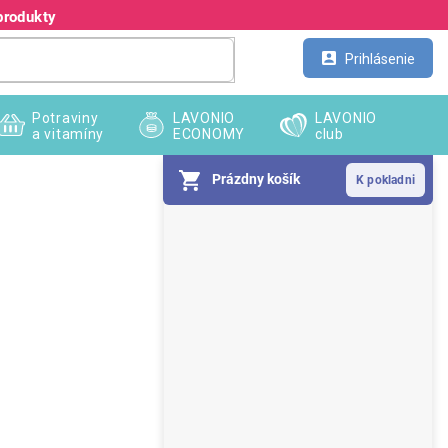
produkty
Kontakt
Veľkoobchod
Prihlásenie
Potraviny
LAVONIO
LAVONIO
a vitamíny
ECONOMY
club
Prázdny košík
B
o
č
n
ý
p
a
n
e
l