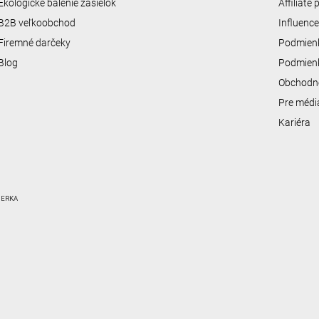
Ekologické balenie zásielok
Affiliate
B2B veľkoobchod
Influenc
Firemné darčeky
Podmienk
Blog
Podmienk
Obchodn
Pre médi
Kariéra