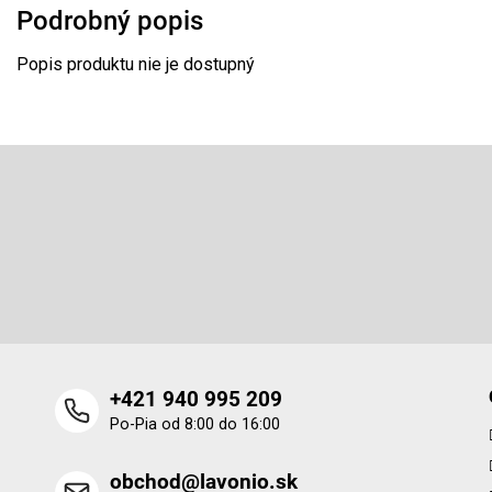
Podrobný popis
Popis produktu nie je dostupný
Z
á
p
Odoberať newsletter
ä
t
Vložte svoj e-mail a my Vám budeme zasielať informácie o 
i
produktoch na našom e-shope.
e
+421 940 995 209
Po-Pia od 8:00 do 16:00
obchod@lavonio.sk