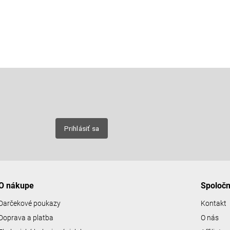
Email
nových
Prihlásiť sa
O nákupe
Spoloč
Darčekové poukazy
Kontakt
Doprava a platba
O nás