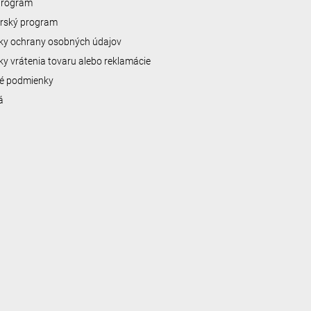
 program
erský program
y ochrany osobných údajov
y vrátenia tovaru alebo reklamácie
é podmienky
á