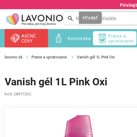
Prejsť
Privíta
na
obsah
Hľadať
AKČNÉ
Pranie a
Kozmetika
CENY
upratovanie
Pranie a upratovanie
Vanish gél 1L Pink Oxi
Vanish gél 1L Pink Oxi
Kód:
289713SC