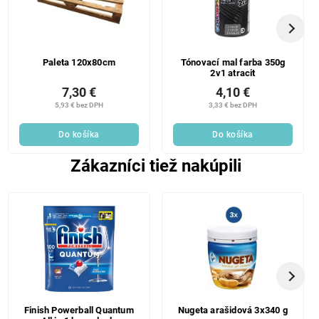
Paleta 120x80cm
Tónovací mal farba 350g
2v1 atracit
7,30 €
4,10 €
5,93 € bez DPH
3,33 € bez DPH
Do košíka
Do košíka
Zákazníci tiež nakúpili
Finish Powerball Quantum
Nugeta arašidová 3x340 g