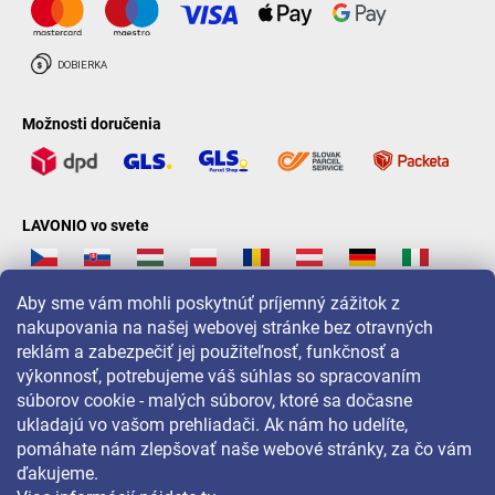
Možnosti doručenia
LAVONIO vo svete
Aby sme vám mohli poskytnúť príjemný zážitok z
nakupovania na našej webovej stránke bez otravných
reklám a zabezpečiť jej použiteľnosť, funkčnosť a
Pre akcie, súťaže a zľavy nás sledujte na:
výkonnosť, potrebujeme váš súhlas so spracovaním
súborov cookie - malých súborov, ktoré sa dočasne
ukladajú vo vašom prehliadači. Ak nám ho udelíte,
pomáhate nám zlepšovať naše webové stránky, za čo vám
ďakujeme.