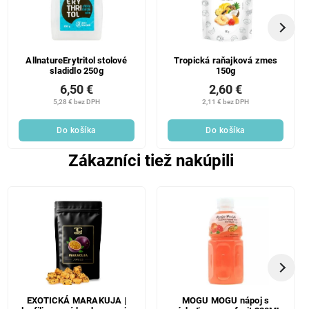
AllnatureErytritol stolové
Tropická raňajková zmes
sladidlo 250g
150g
6,50 €
2,60 €
5,28 € bez DPH
2,11 € bez DPH
Do košíka
Do košíka
Zákazníci tiež nakúpili
EXOTICKÁ MARAKUJA |
MOGU MOGU nápoj s