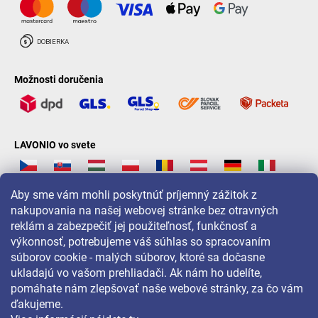
Možnosti doručenia
LAVONIO vo svete
Aby sme vám mohli poskytnúť príjemný zážitok z
nakupovania na našej webovej stránke bez otravných
reklám a zabezpečiť jej použiteľnosť, funkčnosť a
Pre akcie, súťaže a zľavy nás sledujte na:
výkonnosť, potrebujeme váš súhlas so spracovaním
súborov cookie - malých súborov, ktoré sa dočasne
ukladajú vo vašom prehliadači. Ak nám ho udelíte,
pomáhate nám zlepšovať naše webové stránky, za čo vám
ďakujeme.