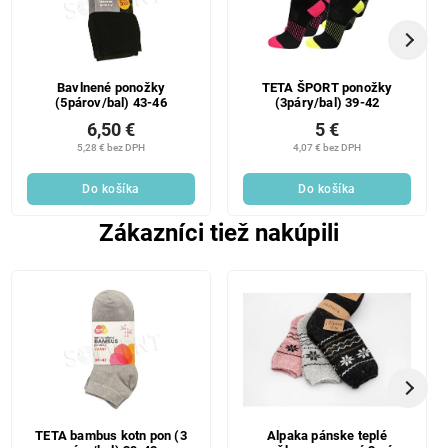
Bavlnené ponožky
TETA ŠPORT ponožky
(5párov/bal) 43-46
(3páry/bal) 39-42
6,50 €
5 €
5,28 € bez DPH
4,07 € bez DPH
Do košíka
Do košíka
Zákazníci tiež nakúpili
TETA bambus kotn pon (3
Alpaka pánske teplé