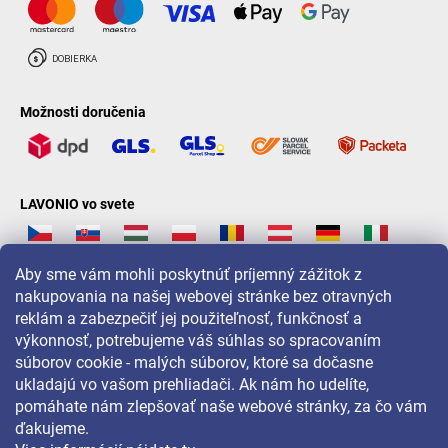
Možnosti doručenia
LAVONIO vo svete
Aby sme vám mohli poskytnúť príjemný zážitok z
nakupovania na našej webovej stránke bez otravných
reklám a zabezpečiť jej použiteľnosť, funkčnosť a
Pre akcie, súťaže a zľavy nás sledujte na:
výkonnosť, potrebujeme váš súhlas so spracovaním
súborov cookie - malých súborov, ktoré sa dočasne
ukladajú vo vašom prehliadači. Ak nám ho udelíte,
pomáhate nám zlepšovať naše webové stránky, za čo vám
ďakujeme.