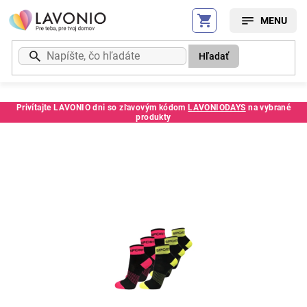
Prejsť
na
obsah
Hľadať
Privítajte LAVONIO dni so zľavovým kódom
LAVONIODAYS
na vybrané
produkty
Kód:
252276SC