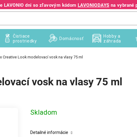
jte LAVONIO dni so zľavovým kódom
LAVONIODAYS
na vybrané 
+421 940 995 209
Čistiace
Hobby a
Domácnosť
prostriedky
záhrada
x Creative Look modelovací vosk na vlasy 75 ml
lovací vosk na vlasy 75 ml
Skladom
Detailné informácie