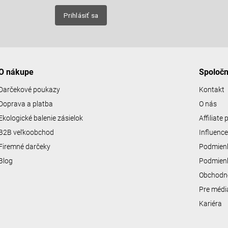
nových
Prihlásiť sa
O nákupe
Spoloč
Darčekové poukazy
Kontakt
Doprava a platba
O nás
Ekologické balenie zásielok
Affiliate
B2B veľkoobchod
Influenc
Firemné darčeky
Podmienk
Blog
Podmienk
Obchodn
Pre médi
Kariéra