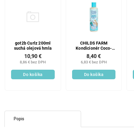
got2b Curlz 200ml
CHILDS FARM
suchá olejová hmla
Kondicionér Coco-
Nourish pre kučeravé
10,90 €
8,40 €
vlasy, 250 ml
8,86 € bez DPH
6,83 € bez DPH
Do košíka
Do košíka
Popis