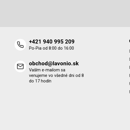
t
Vložte svoj e-mail a my Vám budeme zasielať informácie o 
i
produktoch na našom e-shope.
e
+421 940 995 209
Po-Pia od 8:00 do 16:00
obchod@lavonio.sk
Vaším e-mailom sa
venujeme vo všedné dni od 8
do 17 hodín