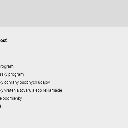
nosť
 program
erský program
y ochrany osobných údajov
y vrátenia tovaru alebo reklamácie
é podmienky
á