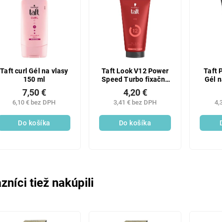
Taft curl Gél na vlasy
Taft Look V12 Power
Taft 
150 ml
Speed Turbo fixačný
Gél n
gél na vlasy 150 ml
7,50 €
4,20 €
6,10 € bez DPH
3,41 € bez DPH
4,
Do košíka
Do košíka
zníci tiež nakúpili