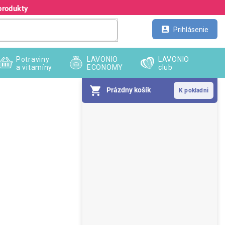
produkty
Kontakt
Veľkoobchod
Prihlásenie
Potraviny
LAVONIO
LAVONIO
a vitamíny
ECONOMY
club
Prázdny košík
B
o
č
n
ý
p
a
n
e
l