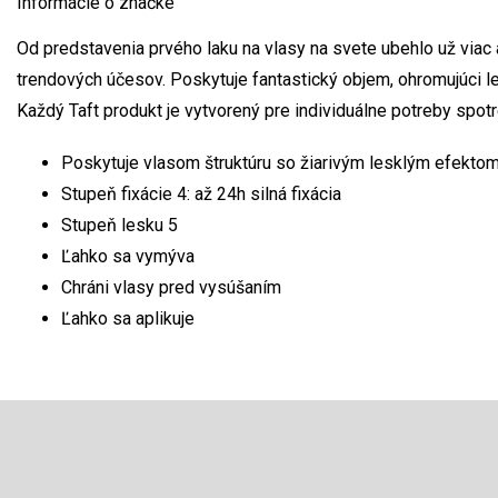
Informácie o značke
Od predstavenia prvého laku na vlasy na svete ubehlo už viac
trendových účesov. Poskytuje fantastický objem, ohromujúci l
Každý Taft produkt je vytvorený pre individuálne potreby spotr
Poskytuje vlasom štruktúru so žiarivým lesklým efekto
Stupeň fixácie 4: až 24h silná fixácia
Stupeň lesku 5
Ľahko sa vymýva
Chráni vlasy pred vysúšaním
Ľahko sa aplikuje
Z
á
p
Odoberať newsletter
ä