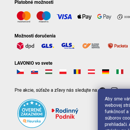
Platobné možnosti
Možnosti doručenia
LAVONIO vo svete
Pre akcie, súťaže a zľavy nás sledujte na:
Aby sme vám
webovej strá
funkčnosť a
súborov coo
prehliadači