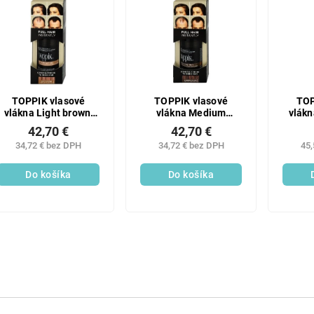
TOPPIK vlasové
TOPPIK vlasové
TOP
vlákna Light brown,
vlákna Medium
vlákn
12g
brown, 12g
42,70 €
42,70 €
34,72 € bez DPH
34,72 € bez DPH
45,
Do košíka
Do košíka