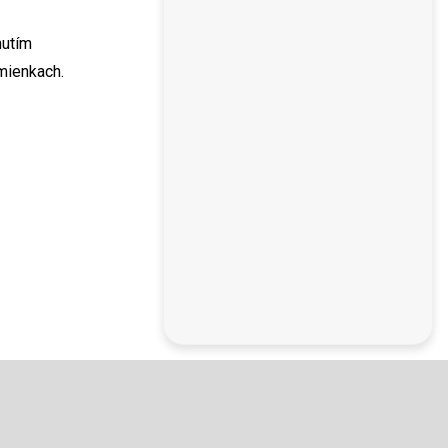
nutím
dmienkach.