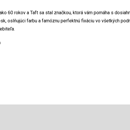
 ako 60 rokov a Taft sa stal značkou, ktorá vám pomáha s dosiah
esk, oslňujúci farbu a famóznu perfektnú fixáciu vo všetkých po
ebiteľa.
m
Email