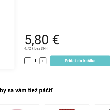
5,80 €
4,72 € bez DPH
Pridať do košíka
−
+
by sa vám tiež páčiť