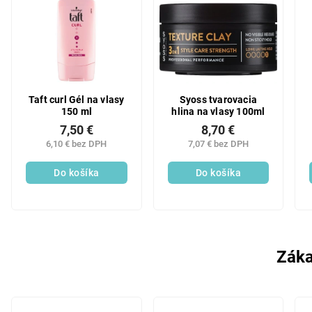
Taft curl Gél na vlasy
Syoss tvarovacia
150 ml
hlina na vlasy 100ml
7,50 €
8,70 €
6,10 € bez DPH
7,07 € bez DPH
Do košíka
Do košíka
Záka