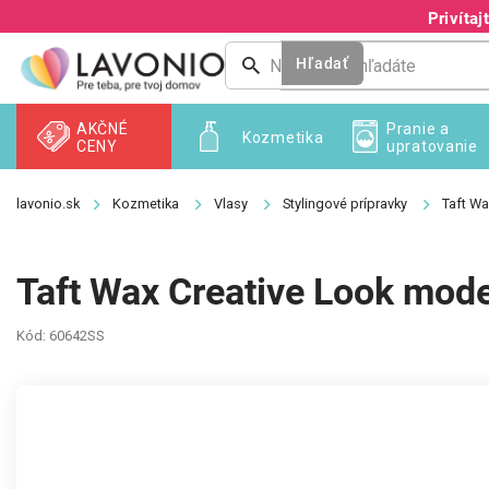
Prejsť
Privíta
na
obsah
Hľadať
AKČNÉ
Pranie a
Kozmetika
CENY
upratovanie
Kozmetika
Vlasy
Stylingové prípravky
Taft Wa
Taft Wax Creative Look mode
Kód:
60642SS