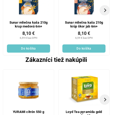
Sunar mliečna kaša 210g
Sunar mliečna kaša 210g
krup medová 6m+
krúp škor jab 6m+
8,10 €
8,10 €
6,59 € bez DPH
6,59 € bez DPH
Do košíka
Do košíka
Zákazníci tiež nakúpili
YURAMI citrón 550 g
Loyd Tea pyramída gold