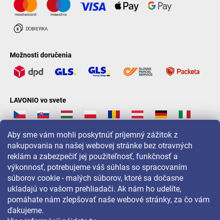
Možnosti doručenia
LAVONIO vo svete
Aby sme vám mohli poskytnúť príjemný zážitok z
nakupovania na našej webovej stránke bez otravných
reklám a zabezpečiť jej použiteľnosť, funkčnosť a
Pre akcie, súťaže a zľavy nás sledujte na:
výkonnosť, potrebujeme váš súhlas so spracovaním
súborov cookie - malých súborov, ktoré sa dočasne
ukladajú vo vašom prehliadači. Ak nám ho udelíte,
pomáhate nám zlepšovať naše webové stránky, za čo vám
ďakujeme.