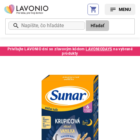
Prejsť
na
obsah
Hľadať
Privítajte LAVONIO dni so zľavovým kódom
LAVONIODAYS
na vybrané
produkty
Kód:
273640SC