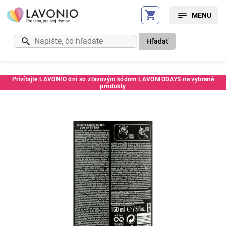
Prejsť
na
obsah
Hľadať
Privítajte LAVONIO dni so zľavovým kódom
LAVONIODAYS
na vybrané
produkty
Kód:
287139SC