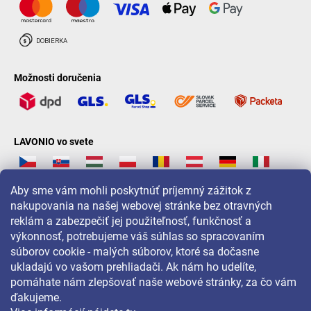
Možnosti doručenia
LAVONIO vo svete
Aby sme vám mohli poskytnúť príjemný zážitok z
nakupovania na našej webovej stránke bez otravných
reklám a zabezpečiť jej použiteľnosť, funkčnosť a
Pre akcie, súťaže a zľavy nás sledujte na:
výkonnosť, potrebujeme váš súhlas so spracovaním
súborov cookie - malých súborov, ktoré sa dočasne
ukladajú vo vašom prehliadači. Ak nám ho udelíte,
pomáhate nám zlepšovať naše webové stránky, za čo vám
ďakujeme.