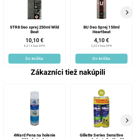
STR8 Deo sprej 250ml Wild
BU Deo Sprej 150ml
Beat
Heartbeat
10,10 €
4,10 €
8,21 € bez DPH
3,33 € bez DPH
Do košíka
Do košíka
Zákazníci tiež nakúpili
4Ward Pena na holenie
Gillette Series Sensitive