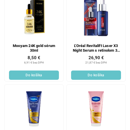
Mooyam 24K gold sérum
L'Oréal Revitalift Laser X3
30ml
Night Serum s retinolom 30
ml
8,50 €
26,90 €
6,91 € bez DPH
21,87 € bez DPH
Do košíka
Do košíka