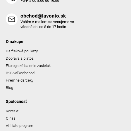
Po-Pia od 8:00 do 16:00
obchod@lavonio.sk
Vaším e-mailom sa venujeme vo
všedné dni od 8 do 17 hodín
O nákupe
Darčekové poukazy
Doprava a platba
Ekologické balenie zásielok
B2B veľkoobchod
Firemné darčeky
Blog
Spoločnosť
Kontakt
O nás
Affiliate program