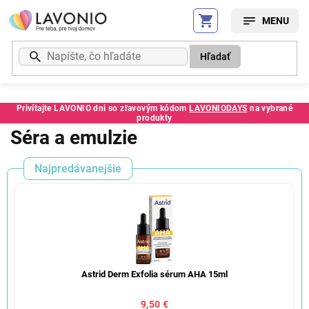
Prejsť
na
obsah
Hľadať
Privítajte LAVONIO dni so zľavovým kódom
LAVONIODAYS
na vybrané
produkty
Séra a emulzie
Najpredávanejšie
Astrid Derm Exfolia sérum AHA 15ml
9,50 €