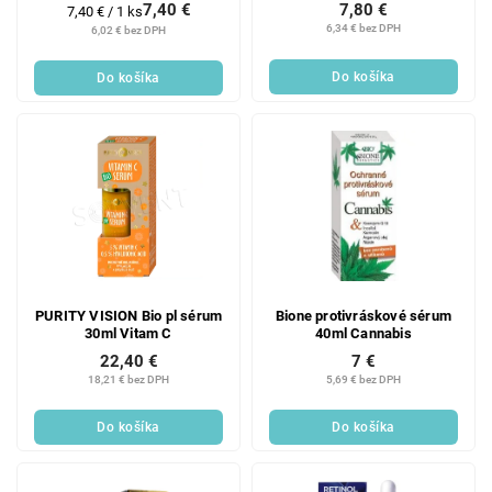
7,40 €
7,80 €
Jednotková
7,40 € / 1 ks
cena:
6,34 € bez DPH
6,02 € bez DPH
Do košíka
Do košíka
PURITY VISION Bio pl sérum
Bione protivráskové sérum
30ml Vitam C
40ml Cannabis
22,40 €
7 €
18,21 € bez DPH
5,69 € bez DPH
Do košíka
Do košíka