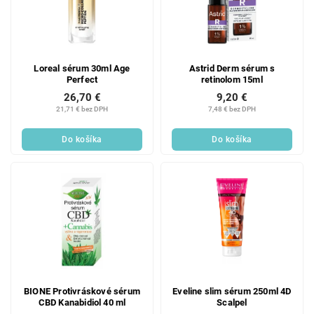
Loreal sérum 30ml Age
Astrid Derm sérum s
Perfect
retinolom 15ml
26,70 €
9,20 €
21,71 € bez DPH
7,48 € bez DPH
Do košíka
Do košíka
BIONE Protivráskové sérum
Eveline slim sérum 250ml 4D
CBD Kanabidiol 40 ml
Scalpel