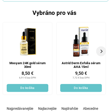
Vybráno pro vás
Mooyam 24K gold sérum
Astrid Derm Exfolia sérum
30ml
AHA 15ml
8,50 €
9,50 €
6,91 € bez DPH
7,72 € bez DPH
Do košíka
Do košíka
R
a
Najpredávanejšie
Najlacnejšie
Najdrahšie
Abecedne