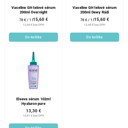
Vaseline GH telové sérum
Vaseline GH telové sérum
200ml Overnight
200ml Dewy Rádi
15,60 €
15,60 €
Jednotková
Jednotková
78 € / 1 l
78 € / 1 l
cena:
cena:
12,68 € bez DPH
12,68 € bez DPH
Do košíka
Do košíka
Elseve sérum 102ml
Hyaluron pure
13,30 €
10,81 € bez DPH