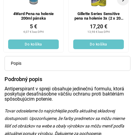
4Ward Pena na holenie
Gillette Series Sensitive
200ml pánska
pena na holenie 3x (2 x 200
ml)
5 €
17,20 €
4,07 € bez DPH
13,98 € bez DPH
Do košíka
Do košíka
Popis
Podrobný popis
Antiperspirant v spreji obsahuje jedinečnú formulu, ktorá
poskytuje desaťnásobne väčšiu ochranu proti baktériám
spôsobujúcim potenie.
Tovar odosielame čo najrýchlejšie podľa aktuálnej skladovej
dostupnosti. Upozorňujeme, že farby predmetov sa môžu mierne
líšiť od obrázkov na webe a obaly výrobkov sa môžu meniť podľa
aktuálnej ponuky výrobcu. Ďakujeme za pochopenie.