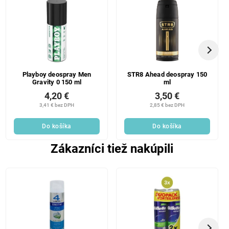
Playboy deospray Men
STR8 Ahead deospray 150
Gravity 0 150 ml
ml
4,20 €
3,50 €
3,41 € bez DPH
2,85 € bez DPH
Do košíka
Do košíka
Zákazníci tiež nakúpili