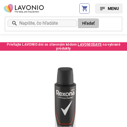
Prejsť
na
obsah
Hľadať
Privítajte LAVONIO dni so zľavovým kódom
LAVONIODAYS
na vybrané
produkty
Kód:
E8710447171400