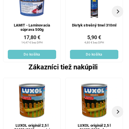
LAMIT - Laminovacia
Distyk strešný tmel 310ml
súprava 500g
17,80 €
5,90 €
14,47 € bez DPH
4,80 € bez DPH
Do košíka
Do košíka
Zákazníci tiež nakúpili
LUXOL originál 2,5 l
LUXOL originál 2,5 l