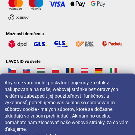
Možnosti doručenia
LAVONIO vo svete
Aby sme vám mohli poskytnúť príjemný zážitok z
nakupovania na našej webovej stránke bez otravných
reklám a zabezpečiť jej použiteľnosť, funkčnosť a
Pre akcie, súťaže a zľavy nás sledujte na:
výkonnosť, potrebujeme váš súhlas so spracovaním
súborov cookie - malých súborov, ktoré sa dočasne
ukladajú vo vašom prehliadači. Ak nám ho udelíte,
pomáhate nám zlepšovať naše webové stránky, za čo vám
ďakujeme.