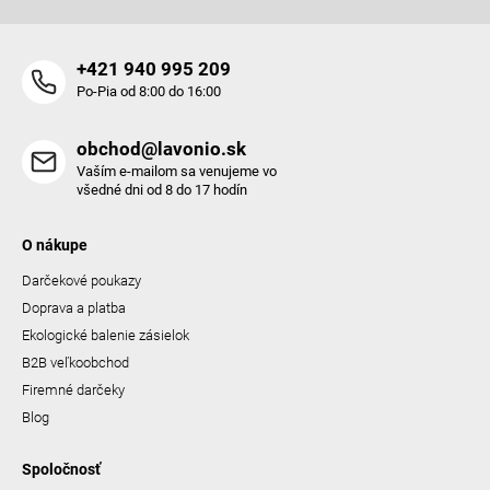
u
+421 940 995 209
Po-Pia od 8:00 do 16:00
obchod@lavonio.sk
Vaším e-mailom sa venujeme vo
všedné dni od 8 do 17 hodín
O nákupe
Darčekové poukazy
Doprava a platba
Ekologické balenie zásielok
B2B veľkoobchod
Firemné darčeky
Blog
Spoločnosť