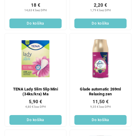
18 €
2,20 €
14,63 € bez DPH
1,79 € bez DPH
Do košíka
Do košíka
TENA Lady Slim Slip Mini
Glade automatic 269ml
(34ks/kra) Ma
Relaxing zen
5,90 €
11,50 €
4,80 € bez DPH
9,35 € bez DPH
Do košíka
Do košíka