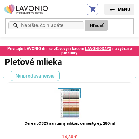
Prejsť
na
obsah
Hľadať
Privítajte LAVONIO dni so zľavovým kódom
LAVONIODAYS
na vybrané
produkty
Pleťové mlieka
Najpredávanejšie
Ceresit CS25 sanitárny silikón, cementgrey, 280 ml
14,80 €