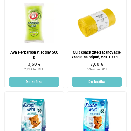
Ava Perkarbonát sodný 500
Quickpack žlté zaťahovacie
g
vrecia na odpad, 55× 100 cm,
28 µm, 120 l, 50 ks
3,60 €
7,80 €
2,93 € bez DPH
6,34 € bez DPH
Do košíka
Do košíka