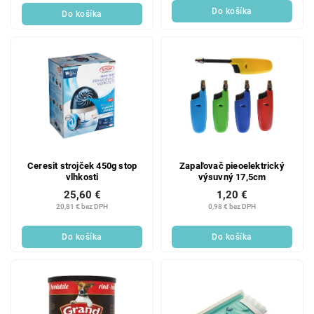
Do košíka
Do košíka
Ceresit strojček 450g stop
Zapaľovač pieoelektrický
vlhkosti
výsuvný 17,5cm
25,60 €
1,20 €
20,81 € bez DPH
0,98 € bez DPH
Do košíka
Do košíka