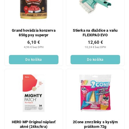
Grand hovädzia konzerva
Stierka na dlaždice a vaňu
850g psy superpr
FLEXIPAD EVO
6,10 €
12,60 €
4,96 € bez DPH
10,24 € bez DPH
Do košíka
Do košíka
HERO MP Original náplasť
2Cone zmrzlinky s kyslým
akné (24ks/kra)
práškom 72g