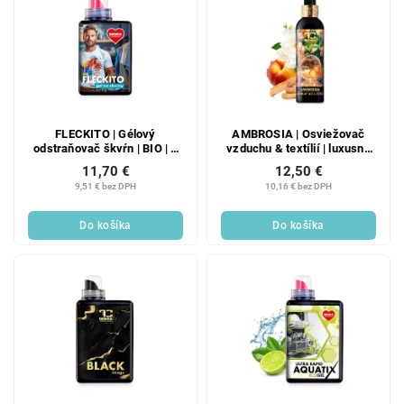
FLECKITO | Gélový
AMBROSIA | Osviežovač
odstraňovač škvŕn | BIO | 7
vzduchu & textílií | luxusný
bioenzýmov novej generácie
parfémový sprej | 200 ml
11,70 €
12,50 €
& dvojité použitie | 500 ml
9,51 € bez DPH
10,16 € bez DPH
Do košíka
Do košíka