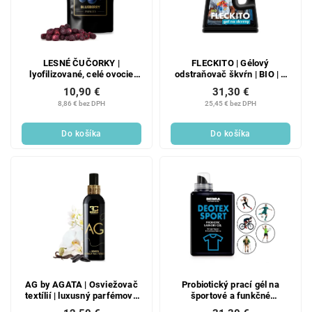
LESNÉ ČUČORKY |
FLECKITO | Gélový
lyofilizované, celé ovocie
odstraňovač škvŕn | BIO | 7
sušené mrazom | 50 g
bioenzýmov novej generácie
10,90 €
31,30 €
& dvojité použitie | 1500 ml
8,86 € bez DPH
25,45 € bez DPH
Do košíka
Do košíka
AG by AGATA | Osviežovač
Probiotický prací gél na
textílií | luxusný parfémový
športové a funkčné
sprej | 200 ml
oblečenie proti zápachu |