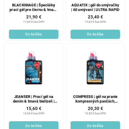
BLACKIMAGE | Špeciálny
AQUATIX | gél do umývačky
prací gél pre čiernu & tmavú
| 60 umývaní | ULTRA RAPID
bielizeň | ochrana & oživenie
21,90 €
23,40 €
farieb | 40 praní
17,80 € bez DPH
19,02 € bez DPH
Do košíka
Do košíka
JEANSER | Prací gél na
COMPRESS | gél na pranie
denim & tmavá bielizeň |
kompresných pančúch,
stabilizátor farieb &
bandáží & ortéz | 20 praní
15,60 €
20,30 €
bioenzýmy | DENIM VIBE | 20
12,68 € bez DPH
16,50 € bez DPH
praní
Do košíka
Do košíka