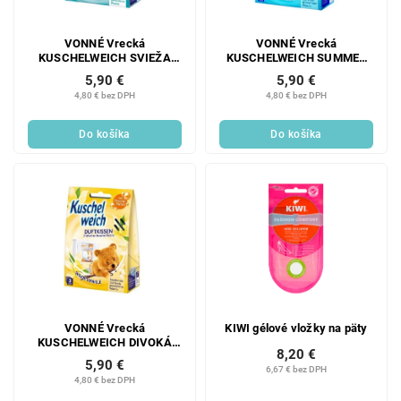
VONNÉ Vrecká
VONNÉ Vrecká
KUSCHELWEICH SVIEŽA
KUSCHELWEICH SUMMER
SEN 3 KS
WIND 3 KS
5,90 €
5,90 €
4,80 € bez DPH
4,80 € bez DPH
Do košíka
Do košíka
VONNÉ Vrecká
KIWI gélové vložky na päty
KUSCHELWEICH DIVOKÁ
8,20 €
VANILKA 3 KS
5,90 €
6,67 € bez DPH
4,80 € bez DPH