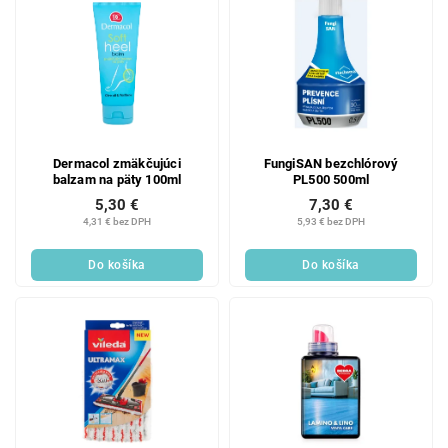
Dermacol zmäkčujúci
FungiSAN bezchlórový
balzam na päty 100ml
PL500 500ml
5,30 €
7,30 €
4,31 € bez DPH
5,93 € bez DPH
Do košíka
Do košíka