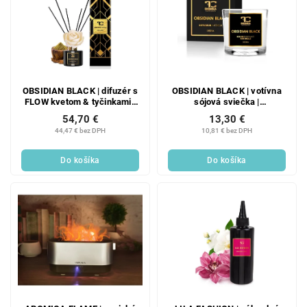
OBSIDIAN BLACK | difuzér s
OBSIDIAN BLACK | votívna
FLOW kvetom & tyčinkami |
sójová sviečka |
PARFUMIA® | 200 ml
PARFUMIA® | 55 ml
54,70 €
13,30 €
44,47 € bez DPH
10,81 € bez DPH
Do košíka
Do košíka