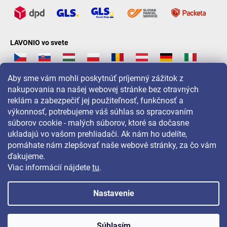
LAVONIO vo svete
Aby sme vám mohli poskytnúť príjemný zážitok z
nakupovania na našej webovej stránke bez otravných
reklám a zabezpečiť jej použiteľnosť, funkčnosť a
Pre akcie, súťaže a zľavy nás sledujte na:
výkonnosť, potrebujeme váš súhlas so spracovaním
súborov cookie - malých súborov, ktoré sa dočasne
ukladajú vo vašom prehliadači. Ak nám ho udelíte,
pomáhate nám zlepšovať naše webové stránky, za čo vám
ďakujeme.
Viac informácií nájdete
tu
.
Nastavenie
Copyright 2026
LAVONIO.sk
. Všetky práva vyhradené.
Súhlasím