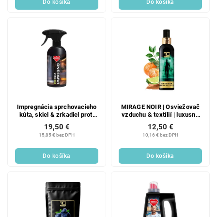
Do košíka
Do košíka
Impregnácia sprchovacieho
MIRAGE NOIR | Osviežovač
kúta, skiel & zrkadiel proti
vzduchu & textílií | luxusný
vode & zahmlievaniu | ECO
parfémový sprej | 200 ml
19,50 €
12,50 €
AQUA IMPREGNO | 500 ml
15,85 € bez DPH
10,16 € bez DPH
Do košíka
Do košíka