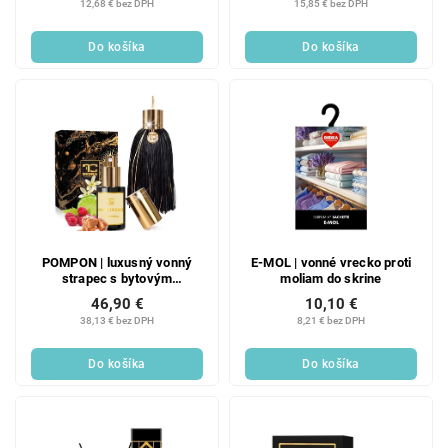
12,68 € bez DPH
15,85 € bez DPH
Do košíka
Do košíka
POMPON | luxusný vonný
E-MOL | vonné vrecko proti
strapec s bytovým
moliam do skrine
parfémom | OSAKA
46,90 €
10,10 €
SHIGURE | PARFUMIA®
38,13 € bez DPH
8,21 € bez DPH
Do košíka
Do košíka