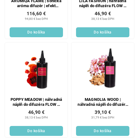
AROMIQA FLAME | sonická
LILA FASHION | náhradná
aróma difuzér | efekt
náplň do difuzéra FLOW &
plameňa & meniace LED
tyčinky | PARFUMIA® | 200
116,60 €
46,90 €
osvetlenie | časovač 2–6 h
ml
94,80 € bez DPH
38,13 € bez DPH
Do košíka
Do košíka
POPPY MEADOW | náhradná
MAGNOLIA WOOD |
náplň do difuzéra FLOW &
náhradná náplň do difuzéra
tyčinky | PARFUMIA® | 200
FLOW & tyčinky |
46,90 €
39,10 €
ml
PARFUMIA® | 200 ml
38,13 € bez DPH
31,79 € bez DPH
Do košíka
Do košíka