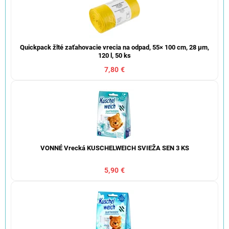
Quickpack žlté zaťahovacie vrecia na odpad, 55× 100 cm, 28 µm,
120 l, 50 ks
7,80 €
VONNÉ Vrecká KUSCHELWEICH SVIEŽA SEN 3 KS
5,90 €