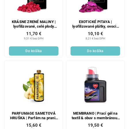
KRÁSNE ZRENÉ MALINY |
EXOTICKÉ PITAYA |
lyofilizované, celé plody
lyofilizované plátky, ovocie
sušené mrazom
sušené mrazom | 50 g
11,70 €
10,10 €
9,51 € bez DPH
8,21 € bez DPH
Do košíka
Do košíka
PARFUMAGE SAMETOVÁ
MEMBRANO | Prací gél na
HRUŠKA | Parfém na pranie
textil & obuv s membránou |
a upratovanie | 500 ml
chráni funkčnosť GORE-TEX
15,60 €
19,50 €
& ďalších | 12 praní